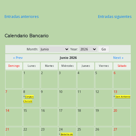
Entradas anteriores
Entradas siguientes
Navegación
de
Calendario Bancario
entradas
Month:
Year:
« Prev
Junio 2026
Next »
Domingo
Lunes
Martes
Miércoles
Jueves
Viernes
Sábado
1
2
3
4
5
6
7
8
9
10
11
12
13
*
Corpus
*
San Antonio
Christi
14
15
16
17
18
19
20
21
22
23
24
25
26
27
*
Batalla de