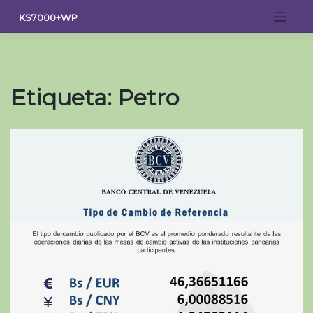
Saltar
KS7000+WP
al
contenido
Etiqueta:
Petro