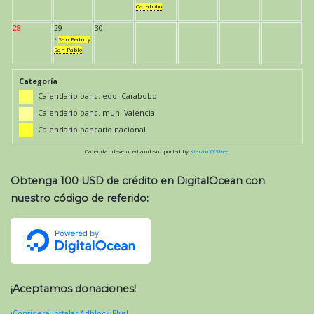
Carabobo
28
29
30
*
San Pedro y
San Pablo
Categoría
Calendario banc. edo. Carabobo
Calendario banc. mun. Valencia
Calendario bancario nacional
Calendar developed and supported by
Kieran O'Shea
Obtenga 100 USD de crédito en DigitalOcean con
nuestro código de referido:
¡Aceptamos donaciones!
¡Considere instalar Adblock Plus!