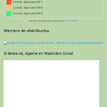
Contrib. Especiales RIF 7
Contrib. Especiales RIF 8
Contrib. Especiales RIF 9
Calendar developed and supported by
Kieran O'Shea
Miembro de «AskUbuntu»
Si desea vd., sígame en Mastodon Social