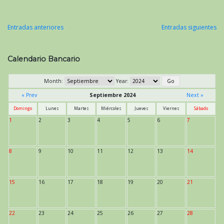
Entradas anteriores
Entradas siguientes
Navegación
de
Calendario Bancario
entradas
Month:
Year:
« Prev
Septiembre 2024
Next »
Domingo
Lunes
Martes
Miércoles
Jueves
Viernes
Sábado
1
2
3
4
5
6
7
8
9
10
11
12
13
14
15
16
17
18
19
20
21
22
23
24
25
26
27
28