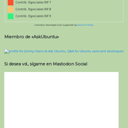
Contrib. Especiales RIF 7
Contrib. Especiales RIF 8
Contrib. Especiales RIF 9
Calendar developed and supported by
Kieran O'Shea
Miembro de «AskUbuntu»
Si desea vd., sígame en Mastodon Social