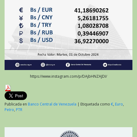
https://www.instagram.com/p/DAjbHNZAJDI/
Publicada en
Banco Central de Venezuela
|
Etiquetada como
€
,
Euro
,
Petro
,
PTR