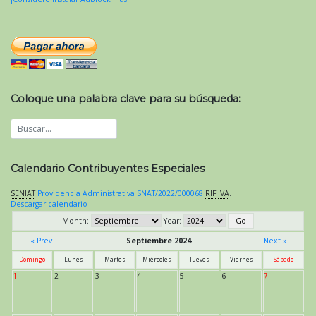
Coloque una palabra clave para su búsqueda:
Calendario Contribuyentes Especiales
SENIAT
Providencia Administrativa SNAT/2022/000068
RIF
IVA
.
Descargar calendario
Month:
Year:
« Prev
Septiembre 2024
Next »
Domingo
Lunes
Martes
Miércoles
Jueves
Viernes
Sábado
1
2
3
4
5
6
7