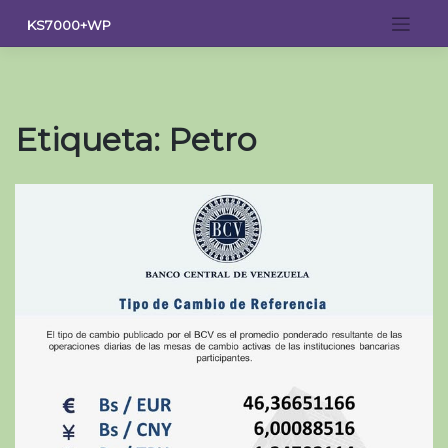
Saltar
KS7000+WP
al
contenido
Etiqueta:
Petro