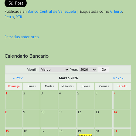
Publicada en
Banco Central de Venezuela
|
Etiquetada como
€
,
Euro
,
Petro
,
PTR
Entradas anteriores
Navegación
de
Calendario Bancario
entradas
Month:
Year:
« Prev
Marzo 2026
Next »
Domingo
Lunes
Martes
Miércoles
Jueves
Viernes
Sábado
1
2
3
4
5
6
7
8
9
10
11
12
13
14
15
16
17
18
19
20
21
*
Día de San