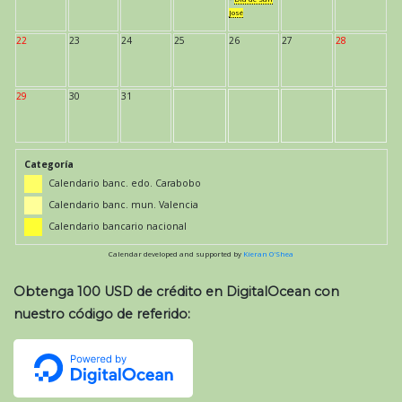
José
22
23
24
25
26
27
28
29
30
31
Categoría
Calendario banc. edo. Carabobo
Calendario banc. mun. Valencia
Calendario bancario nacional
Calendar developed and supported by
Kieran O'Shea
Obtenga 100 USD de crédito en DigitalOcean con
nuestro código de referido: