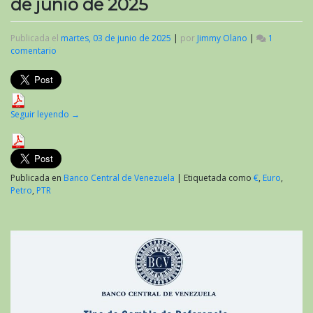
de junio de 2025
Publicada el
martes, 03 de junio de 2025
|
por
Jimmy Olano
|
1
comentario
en
Valor
del
criptoactivo
Petro
al
Seguir leyendo
→
inicio
de
junio
de
2025
Publicada en
Banco Central de Venezuela
|
Etiquetada como
€
,
Euro
,
Petro
,
PTR