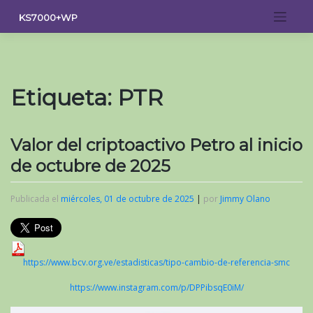
Saltar
KS7000+WP
al
contenido
Etiqueta:
PTR
Valor del criptoactivo Petro al inicio
de octubre de 2025
Publicada el
miércoles, 01 de octubre de 2025
|
por
Jimmy Olano
https://www.bcv.org.ve/estadisticas/tipo-cambio-de-referencia-smc
https://www.instagram.com/p/DPPibsqE0iM/