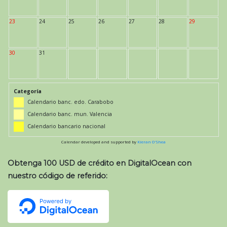
23
24
25
26
27
28
29
30
31
Categoría
Calendario banc. edo. Carabobo
Calendario banc. mun. Valencia
Calendario bancario nacional
Calendar developed and supported by
Kieran O'Shea
Obtenga 100 USD de crédito en DigitalOcean con
nuestro código de referido: