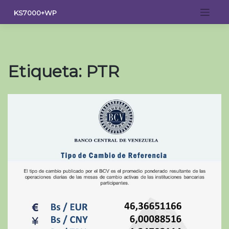
Saltar
KS7000+WP
al
contenido
Etiqueta:
PTR