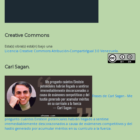
Creative Commons
Esta(s) obra(s) está(n) bajo una
Licencia Creative Commons Atribución-CompartirIgual 3.0 Venezuela
.
Carl Sagan.
Frases de Carl Sagan - Me
pregunto cuántos Einstein potenciales habrán llegado a sentirse
irremediablemente descorazonados a causa de exámenes competitivos y del
hastío generado por acumular méritos en su currículo a la fuerza.