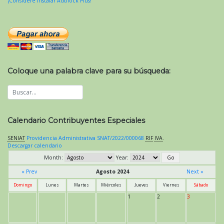
¡Considere instalar Adblock Plus!
Coloque una palabra clave para su búsqueda:
Calendario Contribuyentes Especiales
SENIAT
Providencia Administrativa SNAT/2022/000068
RIF
IVA
.
Descargar calendario
Month:
Year:
« Prev
Agosto 2024
Next »
Domingo
Lunes
Martes
Miércoles
Jueves
Viernes
Sábado
1
2
3