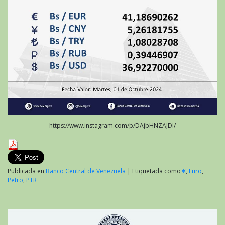
https://www.instagram.com/p/DAjbHNZAJDI/
Publicada en
Banco Central de Venezuela
|
Etiquetada como
€
,
Euro
,
Petro
,
PTR