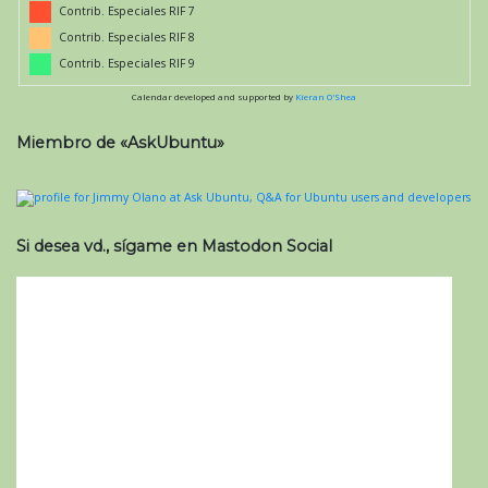
Contrib. Especiales RIF 7
Contrib. Especiales RIF 8
Contrib. Especiales RIF 9
Calendar developed and supported by
Kieran O'Shea
Miembro de «AskUbuntu»
Si desea vd., sígame en Mastodon Social