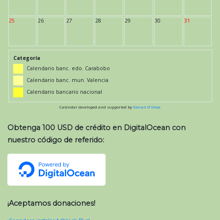
25
26
27
28
29
30
31
Categoría
Calendario banc. edo. Carabobo
Calendario banc. mun. Valencia
Calendario bancario nacional
Calendar developed and supported by
Kieran O'Shea
Obtenga 100 USD de crédito en DigitalOcean con
nuestro código de referido:
¡Aceptamos donaciones!