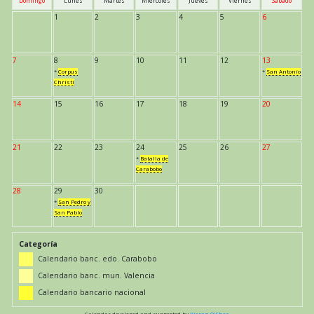
Domingo
Lunes
Martes
Miércoles
Jueves
Viernes
Sábado
1
2
3
4
5
6
7
8
9
10
11
12
13
*
Corpus
*
San Antonio
Christi
14
15
16
17
18
19
20
21
22
23
24
25
26
27
*
Batalla de
Carabobo
28
29
30
*
San Pedro y
San Pablo
Categoría
Calendario banc. edo. Carabobo
Calendario banc. mun. Valencia
Calendario bancario nacional
Calendar developed and supported by
Kieran O'Shea