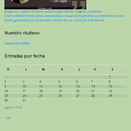
pregunto cuántos Einstein potenciales habrán llegado a sentirse
irremediablemente descorazonados a causa de exámenes competitivos y del
hastío generado por acumular méritos en su currículo a la fuerza.
Nuestro «tuiteo»:
Tweets by ks7000
Entradas por fecha
D
L
M
X
J
V
S
1
2
3
4
5
6
7
8
9
10
11
12
13
14
15
16
17
18
19
20
21
22
23
24
25
26
27
28
29
30
31
agosto 2026
« Jul