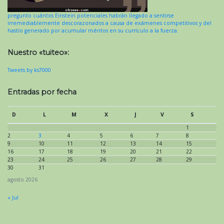
pregunto cuántos Einstein potenciales habrán llegado a sentirse
irremediablemente descorazonados a causa de exámenes competitivos y del
hastío generado por acumular méritos en su currículo a la fuerza.
Nuestro «tuiteo»:
Tweets by ks7000
Entradas por fecha
D
L
M
X
J
V
S
1
2
3
4
5
6
7
8
9
10
11
12
13
14
15
16
17
18
19
20
21
22
23
24
25
26
27
28
29
30
31
agosto 2026
« Jul