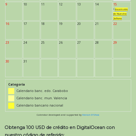
9
10
11
12
13
14
15
*
Ascensión
de Nuestra
Señora
16
17
18
19
20
21
22
23
24
25
26
27
28
29
30
31
Categoría
Calendario banc. edo. Carabobo
Calendario banc. mun. Valencia
Calendario bancario nacional
Calendar developed and supported by
Kieran O'Shea
Obtenga 100 USD de crédito en DigitalOcean con
nuestro código de referido: