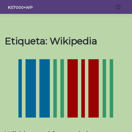
Saltar
KS7000+WP
al
contenido
Etiqueta:
Wikipedia