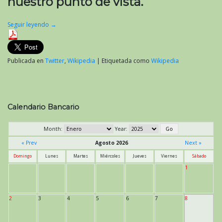
nuestro punto de vista.
Seguir leyendo
→
Publicada en
Twitter
,
Wikipedia
|
Etiquetada como
Wikipedia
Calendario Bancario
Month:
Year:
« Prev
Agosto 2026
Next »
Domingo
Lunes
Martes
Miércoles
Jueves
Viernes
Sábado
1
2
3
4
5
6
7
8