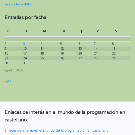
Tweets by ks7000
Entradas por fecha
D
L
M
X
J
V
S
1
2
3
4
5
6
7
8
9
10
11
12
13
14
15
16
17
18
19
20
21
22
23
24
25
26
27
28
29
30
31
agosto 2026
« Jul
Enlaces de interés en el mundo de la programación en
castellano.
Enlaces de interés en el mundo de la programación en castellano.