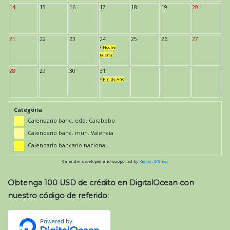
14
15
16
17
18
19
20
21
22
23
24
25
26
27
*
Noche
Buena
28
29
30
31
*
Fin de Año
Categoría
Calendario banc. edo. Carabobo
Calendario banc. mun. Valencia
Calendario bancario nacional
Calendar developed and supported by
Kieran O'Shea
Obtenga 100 USD de crédito en DigitalOcean con
nuestro código de referido: