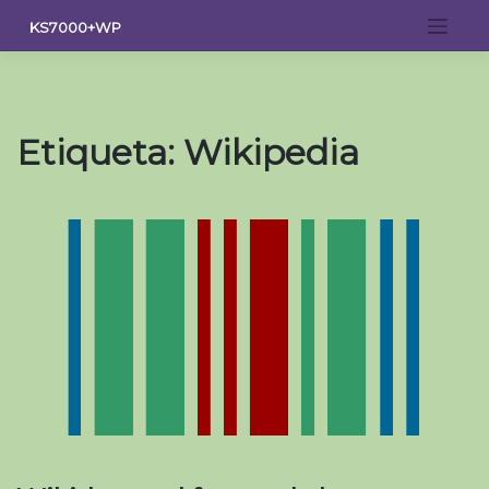
Saltar
KS7000+WP
al
contenido
Etiqueta:
Wikipedia