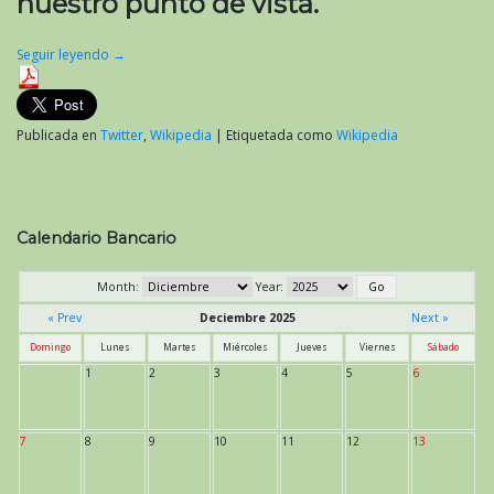
nuestro punto de vista.
Seguir leyendo
→
Publicada en
Twitter
,
Wikipedia
|
Etiquetada como
Wikipedia
Calendario Bancario
Month:
Year:
« Prev
Deciembre 2025
Next »
Domingo
Lunes
Martes
Miércoles
Jueves
Viernes
Sábado
1
2
3
4
5
6
7
8
9
10
11
12
13