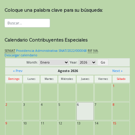
Coloque una palabra clave para su búsqueda:
Calendario Contribuyentes Especiales
SENIAT
Providencia Administrativa SNAT/2022/000068
RIF
IVA
.
Descargar calendario
Month:
Year:
« Prev
Agosto 2026
Next »
Domingo
Lunes
Martes
Miércoles
Jueves
Viernes
Sábado
1
2
3
4
5
6
7
8
9
10
11
12
13
14
15