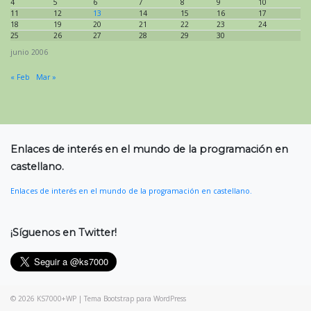
4
5
6
7
8
9
10
11
12
13
14
15
16
17
18
19
20
21
22
23
24
25
26
27
28
29
30
junio 2006
« Feb
Mar »
Enlaces de interés en el mundo de la programación en
castellano.
Enlaces de interés en el mundo de la programación en castellano.
¡Síguenos en Twitter!
© 2026
KS7000+WP
|
Tema Bootstrap para WordPress