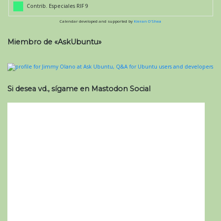
Contrib. Especiales RIF 9
Calendar developed and supported by
Kieran O'Shea
Miembro de «AskUbuntu»
Si desea vd., sígame en Mastodon Social