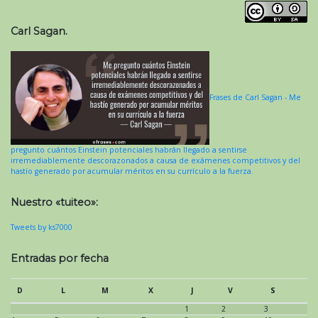
Carl Sagan.
Frases de Carl Sagan - Me
pregunto cuántos Einstein potenciales habrán llegado a sentirse
irremediablemente descorazonados a causa de exámenes competitivos y del
hastío generado por acumular méritos en su currículo a la fuerza.
Nuestro «tuiteo»:
Tweets by ks7000
Entradas por fecha
D
L
M
X
J
V
S
1
2
3