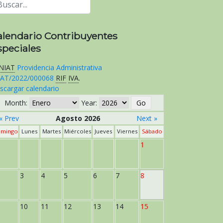
alendario Contribuyentes
speciales
NIAT
Providencia Administrativa
AT/2022/000068
RIF
IVA
.
scargar calendario
Month:
Year:
« Prev
Agosto 2026
Next »
mingo
Lunes
Martes
Miércoles
Jueves
Viernes
Sábado
1
3
4
5
6
7
8
10
11
12
13
14
15