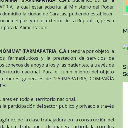
ÓNIMA” (FARMAPATRIA, C.A.)
, pudiendo utilizar a
RIA, la cual estar adscrita al Ministerio del Poder
 domicilio la ciudad de Caracas, pudiendo establecer
udad del país y en el exterior de fa República, previa
r para la Alimentación.
M
ÓNIMA” (FARMAPATRIA, C.A.)
tendrá por objeto la
s farmacéuticos y la prestación de servicios de
s conexos de apoyo a los y las pacientes, a través de
S
erritorio nacional. Para el cumplimiento del objeto
So
s y deberes generales de “FARMAPATRIA, COMPAÑÍA
tes:
lares en todo el territorio nacional.
 la participación del sector publico y privado a través
tagónico de la clase trabajadora en la construcción del
udadana, trabajando de manera articulada con los