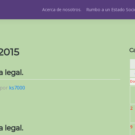
Acerca de nosotros.
Rumbo a un Estado Socio
2015
C
 legal.
Do
por
ks7000
2
 legal.
9