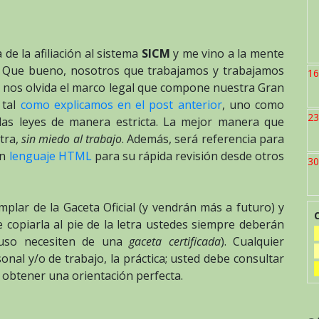
 de la afiliación al sistema
SICM
y me vino a la mente
ca. Que bueno, nosotros que trabajamos y trabajamos
16
 se nos olvida el marco legal que compone nuestra Gran
 tal
como explicamos en el post anterior
, uno como
23
las leyes de manera estricta. La mejor manera que
etra,
sin miedo al trabajo
. Además, será referencia para
en
lenguaje HTML
para su rápida revisión desde otros
30
plar de la Gaceta Oficial (y vendrán más a futuro) y
opiarla al pie de la letra ustedes siempre deberán
cluso necesiten de una
gaceta certificada
). Cualquier
onal y/o de trabajo, la práctica; usted debe consultar
 obtener una orientación perfecta.