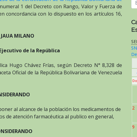
su numeral 1 del Decreto con Rango, Valor y Fuerza de
en concordancia con lo dispuesto en los artículos 16,
C
E
S JAUA MILANO
SE
SN
Ejecutivo de la República
De
blica Hugo Chávez Frías, según Decreto N° 8,328 de
aceta Oficial de la República Bolivariana de Venezuela
Do
NSIDERANDO
2
oner al alcance de la población los medicamentos de
cios de atención farmacéutica al publico en general,
9
SIDERANDO