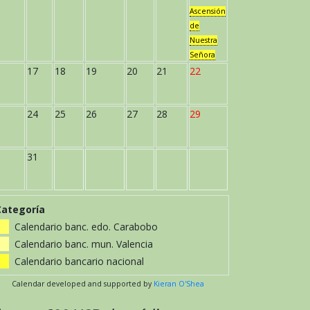
Ascensión
de
Nuestra
Señora
17
18
19
20
21
22
24
25
26
27
28
29
31
Categoría
Calendario banc. edo. Carabobo
Calendario banc. mun. Valencia
Calendario bancario nacional
Calendar developed and supported by
Kieran O'Shea