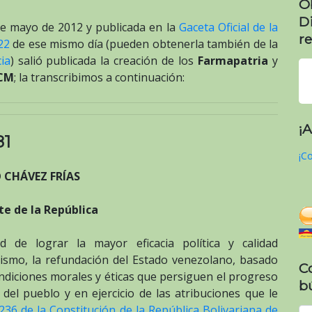
O
D
 de mayo de 2012 y publicada en la
Gaceta Oficial de la
re
22
de ese mismo día (pueden obtenerla también de la
ia
) salió publicada la creación de los
Farmapatria
y
CM
; la transcribimos a continuación:
¡
81
¡Co
 CHÁVEZ FRÍAS
te de la República
de lograr la mayor eficacia política y calidad
alismo, la refundación del Estado venezolano, basado
C
ndiciones morales y éticas que persiguen el progreso
b
del pueblo y en ejercicio de las atribuciones que le
 236 de la Constitución de la República Bolivariana de