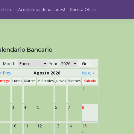
 Listo
¡Aceptamos donaciones!
Gaceta Oficial
alendario Bancario
Month:
Year:
« Prev
Agosto 2026
Next »
mingo
Lunes
Martes
Miércoles
Jueves
Viernes
Sábado
1
3
4
5
6
7
8
10
11
12
13
14
15
*