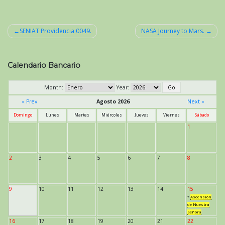
SENIAT Providencia 0049.
NASA Journey to Mars.
Navegación
de
Calendario Bancario
entradas
Month:
Year:
« Prev
Agosto 2026
Next »
Domingo
Lunes
Martes
Miércoles
Jueves
Viernes
Sábado
1
2
3
4
5
6
7
8
9
10
11
12
13
14
15
*
Ascensión
de Nuestra
Señora
16
17
18
19
20
21
22