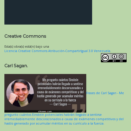
Creative Commons
Esta(s) obra(s) está(n) bajo una
Licencia Creative Commons Atribución-CompartirIgual 3.0 Venezuela
.
Carl Sagan.
Frases de Carl Sagan - Me
pregunto cuántos Einstein potenciales habrán llegado a sentirse
irremediablemente descorazonados a causa de exámenes competitivos y del
hastío generado por acumular méritos en su currículo a la fuerza.