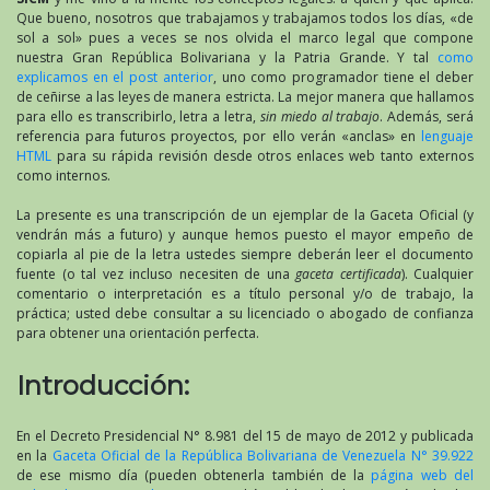
Que bueno, nosotros que trabajamos y trabajamos todos los días, «de
sol a sol» pues a veces se nos olvida el marco legal que compone
nuestra Gran República Bolivariana y la Patria Grande. Y tal
como
explicamos en el post anterior
, uno como programador tiene el deber
de ceñirse a las leyes de manera estricta. La mejor manera que hallamos
para ello es transcribirlo, letra a letra,
sin miedo al trabajo
. Además, será
referencia para futuros proyectos, por ello verán «anclas» en
lenguaje
HTML
para su rápida revisión desde otros enlaces web tanto externos
como internos.
La presente es una transcripción de un ejemplar de la Gaceta Oficial (y
vendrán más a futuro) y aunque hemos puesto el mayor empeño de
copiarla al pie de la letra ustedes siempre deberán leer el documento
fuente (o tal vez incluso necesiten de una
gaceta certificada
). Cualquier
comentario o interpretación es a título personal y/o de trabajo, la
práctica; usted debe consultar a su licenciado o abogado de confianza
para obtener una orientación perfecta.
Introducción:
En el Decreto Presidencial N° 8.981 del 15 de mayo de 2012 y publicada
en la
Gaceta Oficial de la República Bolivariana de Venezuela N° 39.922
de ese mismo día (pueden obtenerla también de la
página web del