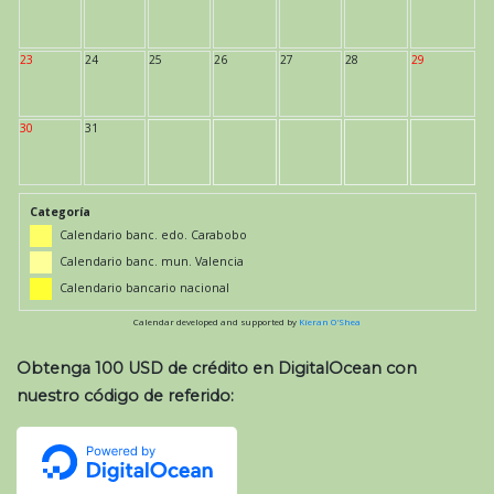
23
24
25
26
27
28
29
30
31
Categoría
Calendario banc. edo. Carabobo
Calendario banc. mun. Valencia
Calendario bancario nacional
Calendar developed and supported by
Kieran O'Shea
Obtenga 100 USD de crédito en DigitalOcean con
nuestro código de referido: