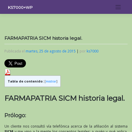
Saltar
KS7000+WP
al
contenido
FARMAPATRIA SICM historia legal.
Publicada el
martes, 25 de agosto de 2015
|
por
ks7000
Tabla de contenido:
[
mostrar
]
FARMAPATRIA SICM historia legal.
Prólogo:
Un cliente nos consultó vía telefónica acerca de la afiliación al sistema
SICM
y me vino a la mente los conceptos legales: a quién y qué aplica.