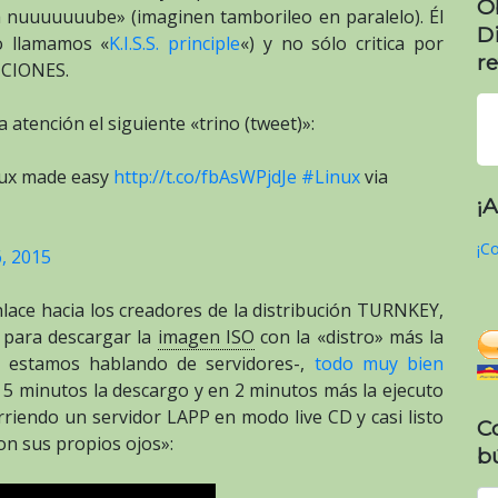
O
a nuuuuuuube» (imaginen tamborileo en paralelo). Él
D
o llamamos «
K.I.S.S. principle
«) y no sólo critica por
re
UCIONES.
atención el siguiente «trino (tweet)»:
nux made easy
http://t.co/fbAsWPjdJe
#Linux
via
¡
¡Co
, 2015
 enlace hacia los creadores de la distribución TURNKEY,
e para descargar la
imagen ISO
con la «distro» más la
, estamos hablando de servidores-,
todo muy bien
 5 minutos la descargo y en 2 minutos más la ejecuto
orriendo un servidor LAPP en modo live CD y casi listo
C
n sus propios ojos»:
b