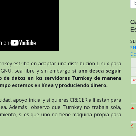
C
E
SE
SN
De
nkey estriba en adaptar una distribución Linux para
ia GNU, sea libre y sin embargo
si uno desea seguir
o de datos en los servidores Turnkey de manera
Do
empo estemos en línea y produciendo dinero.
dad, apoyo inicial y si quieres CRECER allí están para
ánea. Además observo que Turnkey no trabaja sola,
2
miento, si es que uno no tiene máquina propia para
9