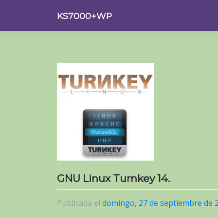
Saltar
KS7000+WP
al
contenido
GNU Linux Turnkey 14.
Publicada el
domingo, 27 de septiembre de 