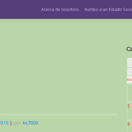
Acerca de nosotros.
Rumbo a un Estado Socio
C
Do
2
2015
|
por
ks7000
9