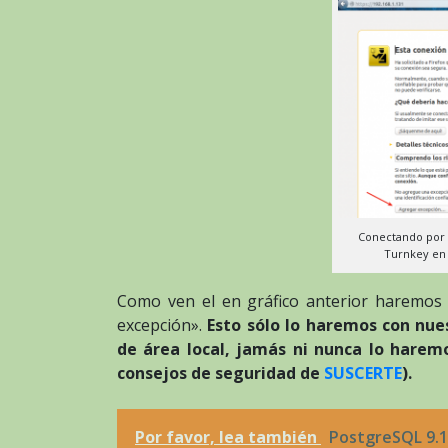
Conectando por 
Turnkey en 
Como ven el en gráfico anterior haremos 
excepción».
Esto sólo lo haremos con nue
de área local, jamás ni nunca lo harem
consejos de seguridad de
SUSCERTE
).
Por favor, lea también
PostgreSQL 9.1: