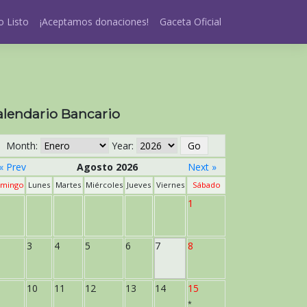
 Listo
¡Aceptamos donaciones!
Gaceta Oficial
alendario Bancario
Month:
Year:
« Prev
Agosto 2026
Next »
mingo
Lunes
Martes
Miércoles
Jueves
Viernes
Sábado
1
3
4
5
6
7
8
10
11
12
13
14
15
*