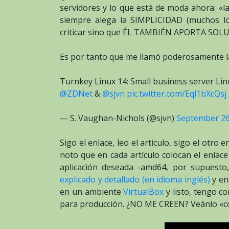
servidores y lo que está de moda ahora: «l
siempre alega la SIMPLICIDAD (muchos l
criticar sino que ÉL TAMBIÉN APORTA SOL
Es por tanto que me llamó poderosamente la 
Turnkey Linux 14: Small business server Li
@ZDNet
&
@sjvn
pic.twitter.com/Eql1bXcQsj
— S. Vaughan-Nichols (@sjvn)
September 26
Sigo el enlace, leo el artículo, sigo el otro
noto que en cada artículo colocan el enlac
aplicación deseada -amd64, por supuesto
explicado y detallado (en idioma inglés)
y en
en un ambiente
VirtualBox
y listo, tengo c
para producción. ¿NO ME CREEN? Veánlo «co