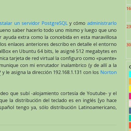
16
stalar un servidor PostgreSQL
y cómo
administrarlo
23
bueno saber hacerlo todo uno mismo y luego que uno
 ayuda extra como la concebida en esta maravillosa
los enlaces anteriores describo en detalle el entorno
30
ualBox en Ubuntu 64 bits, le asigné 512 megabytes en
nica tarjeta de red virtual la configuro como «puente»
unique con mi enrutador inalambrico (y de allí a la
P
y le asigna la dirección 192.168.1.131 con los
Norton
 video que subí -alojamiento cortesía de Youtube- y el
e la distribución del teclado es en inglés [yo hace
spañol tengo ya, sólo distribución Latinoamericano,