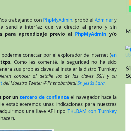
 años trabajando con
PhpMyAdmin,
probó el
Adminer
y
a sencilla interfaz que va directo al grano y sin
M
a para aprendizaje previo al
PhpMyAdmin
y/o
a poderme conectar por el explorador de internet (
en
https.
Como les comenté, la seguridad no ha sido
S
enera sus propias claves al instalar la distro Turnkey
So
uieren conocer al detalle los de las claves SSH y su
st
del Maestro Twitter @Phenobarbital
Sr. Jesús Lara
.
s por un
tercero de confianza
el navegador hace la
 le estableceremos unas indicaciones para nuestras
 adquirimos una llave API tipo
TKLBAM con Turnkey
hacer).