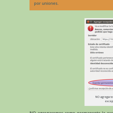
por uniones.
NO agregare
excep