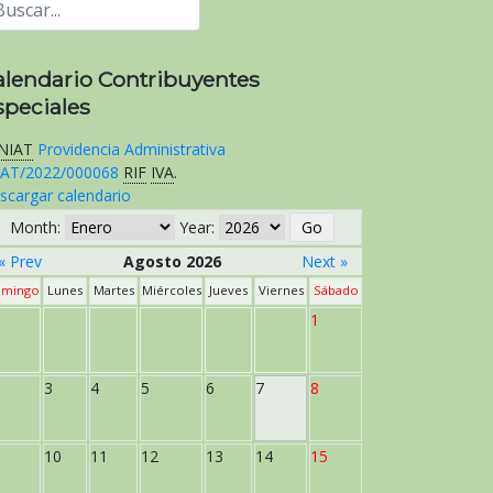
alendario Contribuyentes
speciales
NIAT
Providencia Administrativa
AT/2022/000068
RIF
IVA
.
scargar calendario
Month:
Year:
« Prev
Agosto 2026
Next »
mingo
Lunes
Martes
Miércoles
Jueves
Viernes
Sábado
1
3
4
5
6
7
8
10
11
12
13
14
15