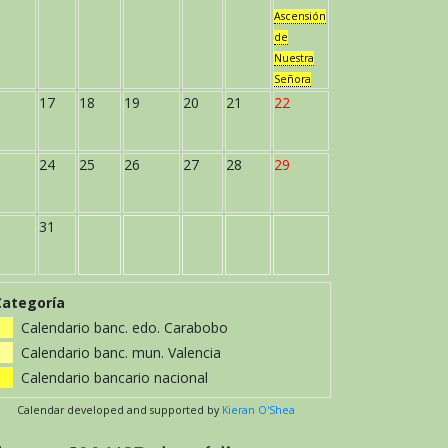
Ascensión
de
Nuestra
Señora
17
18
19
20
21
22
24
25
26
27
28
29
31
Categoría
Calendario banc. edo. Carabobo
Calendario banc. mun. Valencia
Calendario bancario nacional
Calendar developed and supported by
Kieran O'Shea