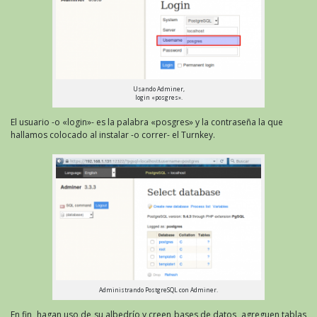
Usando Adminer,
login «posgres».
El usuario -o «login»- es la palabra «posgres» y la contraseña la que
hallamos colocado al instalar -o correr- el Turnkey.
Administrando PostgreSQL con Adminer.
En fin, hagan uso de su albedrío y creen bases de datos, agreguen tablas