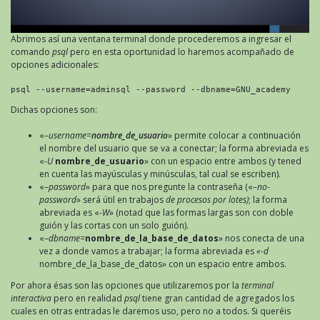
Abrimos así una ventana terminal donde procederemos a ingresar el
comando
psql
pero en esta oportunidad lo haremos acompañado de
opciones adicionales:
psql --username=adminsql --password --dbname=GNU_academy
Dichas opciones son:
«–
username=
nombre_de_usuario
» permite colocar a continuación
el nombre del usuario que se va a conectar; la forma abreviada es
«
-U
nombre_de_usuario
» con un espacio entre ambos (y tened
en cuenta las mayúsculas y minúsculas, tal cual se escriben).
«–
password
» para que nos pregunte la contraseña («
–no-
password
» será útil en trabajos
de procesos por lotes)
; la forma
abreviada es «
-W
» (notad que las formas largas son con doble
guión y las cortas con un solo guión).
«–
dbname=
nombre_de_la_base_de_datos
» nos conecta de una
vez a donde vamos a trabajar; la forma abreviada es
«-d
nombre_de_la_base_de_datos» con un espacio entre ambos.
Por ahora ésas son las opciones que utilizaremos por la
terminal
interactiva
pero en realidad
psql
tiene gran cantidad de agregados los
cuales en otras entradas le daremos uso, pero no a todos. Si queréis