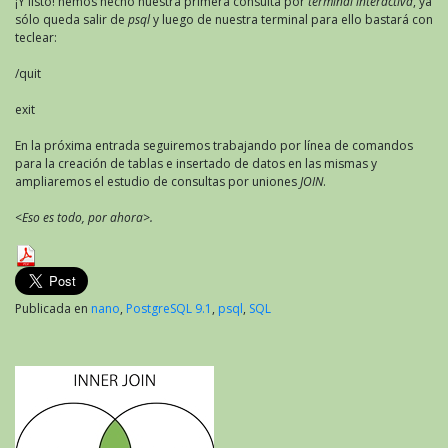
¡Y listo! hemos hecho nuestra primera consulta por
terminal interactiva
, ya
sólo queda salir de
psql
y luego de nuestra terminal para ello bastará con
teclear:
/quit
exit
En la próxima entrada seguiremos trabajando por línea de comandos
para la creación de tablas e insertado de datos en las mismas y
ampliaremos el estudio de consultas por uniones
JOIN
.
<Eso es todo, por ahora>.
Publicada en
nano
,
PostgreSQL 9.1
,
psql
,
SQL