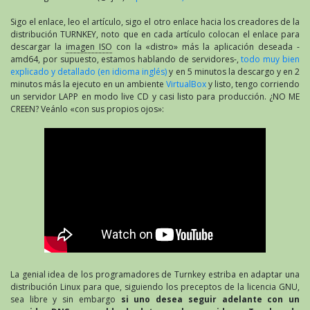
Sigo el enlace, leo el artículo, sigo el otro enlace hacia los creadores de la
distribución TURNKEY, noto que en cada artículo colocan el enlace para
descargar la
imagen ISO
con la «distro» más la aplicación deseada -
amd64, por supuesto, estamos hablando de servidores-,
todo muy bien
explicado y detallado (en idioma inglés)
y en 5 minutos la descargo y en 2
minutos más la ejecuto en un ambiente
VirtualBox
y listo, tengo corriendo
un servidor LAPP en modo live CD y casi listo para producción. ¿NO ME
CREEN? Veánlo «con sus propios ojos»:
La genial idea de los programadores de Turnkey estriba en adaptar una
distribución Linux para que, siguiendo los preceptos de la licencia GNU,
sea libre y sin embargo
si uno desea seguir adelante con un