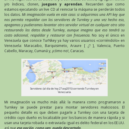
y/o índices, clonen,
jueguen y aprendan.
Recuerden que como
estamos ejecutando un live CD al reiniciar la máquina se perderán todos
los datos.
Mi imaginación vuela en este caso: si adquirimos una API key que
nos permita respaldar con los servidores de Turnkey y una vez hecho eso,
apagamos y pudieramos levantar otro servidor virtual en cualquier otro sitio
restaurando los datos desde Turnkey, aunque imagino que eso tendrá su
costo adicional, respaldar y restaurar con frecuencia.
No soy el único en
Venezuela que conoce TurNkey ya hay varios usuarios «corriéndolo» en
Venezuela: Maracaibo, Barquisimeto, Araure [ ¿? ], Valencia, Puerto
Cabello, Maracay, Cumaná y, ¡cómo no!, Caracas.
Servidores (al día de hoy 27sep2015) corriendo Turnkey en
Venezuela.
Mi imaginación va mucho más allá: la manera como programaron a
Turnkey se puede prestar para montar servidores maliciosos. El
pequeño detalle es que deben pagarle a Turnkey con una tarjeta de
crédito cuyo dueño es localizable por los bancos de manera rápida y si
usan una tarjeta robada o extraviada igual es delito federal en los EE.UU.
así que
esa opción, como ven, queda descartada.