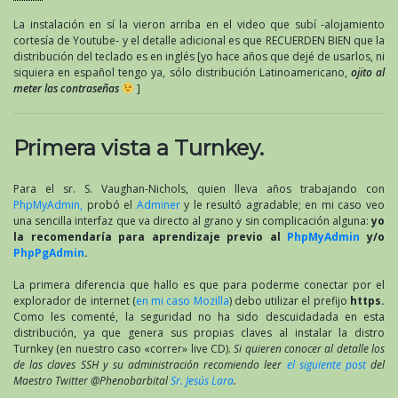
La instalación en sí la vieron arriba en el video que subí -alojamiento
cortesía de Youtube- y el detalle adicional es que RECUERDEN BIEN que la
distribución del teclado es en inglés [yo hace años que dejé de usarlos, ni
siquiera en español tengo ya, sólo distribución Latinoamericano,
ojito al
meter las contraseñas
]
Primera vista a Turnkey.
Para el sr. S. Vaughan-Nichols, quien lleva años trabajando con
PhpMyAdmin,
probó el
Adminer
y le resultó agradable; en mi caso veo
una sencilla interfaz que va directo al grano y sin complicación alguna:
yo
la recomendaría para aprendizaje previo al
PhpMyAdmin
y/o
PhpPgAdmin
.
La primera diferencia que hallo es que para poderme conectar por el
explorador de internet (
en mi caso Mozilla
) debo utilizar el prefijo
https.
Como les comenté, la seguridad no ha sido descuidadada en esta
distribución, ya que genera sus propias claves al instalar la distro
Turnkey (en nuestro caso «correr» live CD).
Si quieren conocer al detalle los
de las claves SSH y su administración recomiendo leer
el siguiente post
del
Maestro Twitter @Phenobarbital
Sr. Jesús Lara
.