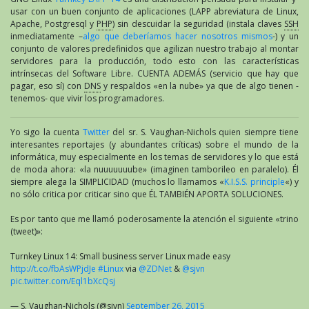
usar con un buen conjunto de aplicaciones (LAPP abreviatura de Linux,
Apache, Postgresql y
PHP
) sin descuidar la seguridad (instala claves
SSH
inmediatamente –
algo que deberíamos hacer nosotros mismos
-) y un
conjunto de valores predefinidos que agilizan nuestro trabajo al montar
servidores para la producción, todo esto con las características
intrínsecas del Software Libre. CUENTA ADEMÁS (servicio que hay que
pagar, eso sí) con
DNS
y respaldos «en la nube» ya que de algo tienen -
tenemos- que vivir los programadores.
Yo sigo la cuenta
Twitter
del sr. S. Vaughan-Nichols quien siempre tiene
interesantes reportajes (y abundantes críticas) sobre el mundo de la
informática, muy especialmente en los temas de servidores y lo que está
de moda ahora: «la nuuuuuuube» (imaginen tamborileo en paralelo). Él
siempre alega la SIMPLICIDAD (muchos lo llamamos «
K.I.S.S. principle
«) y
no sólo critica por criticar sino que ÉL TAMBIÉN APORTA SOLUCIONES.
Es por tanto que me llamó poderosamente la atención el siguiente «trino
(tweet)»:
Turnkey Linux 14: Small business server Linux made easy
http://t.co/fbAsWPjdJe
#Linux
via
@ZDNet
&
@sjvn
pic.twitter.com/Eql1bXcQsj
— S. Vaughan-Nichols (@sjvn)
September 26, 2015