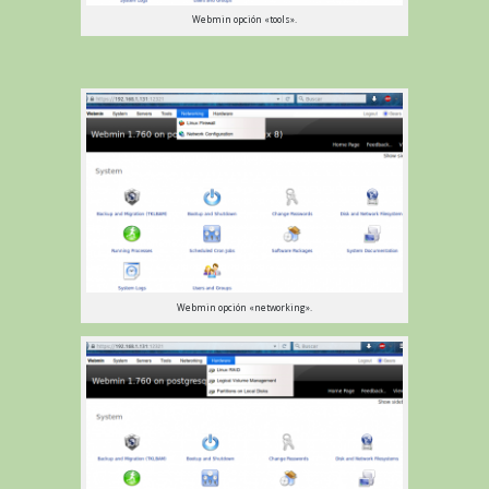
Webmin opción «tools».
Webmin opción «networking».