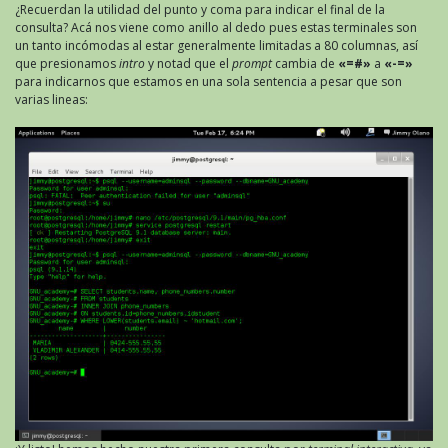
¿Recuerdan la utilidad del punto y coma para indicar el final de la
consulta? Acá nos viene como anillo al dedo pues estas terminales son
un tanto incómodas al estar generalmente limitadas a 80 columnas, así
que presionamos
intro
y notad que el
prompt
cambia de
«=#»
a
«-=»
para indicarnos que estamos en una sola sentencia a pesar que son
varias lineas: