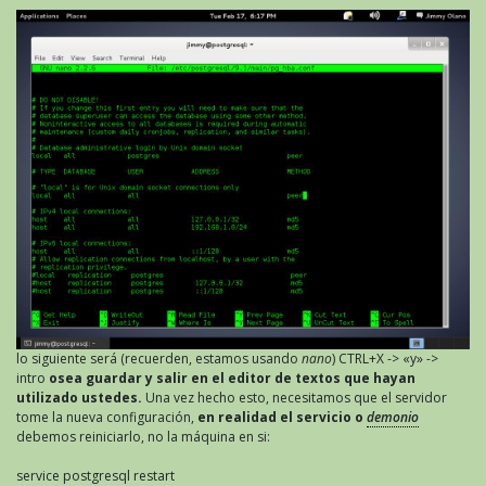
lo siguiente será (recuerden, estamos usando
nano
) CTRL+X -> «y» ->
intro
osea guardar y salir en el editor de textos que hayan
utilizado ustedes.
Una vez hecho esto, necesitamos que el servidor
tome la nueva configuración,
en realidad el servicio o
demonio
debemos reiniciarlo, no la máquina en si:
service postgresql restart