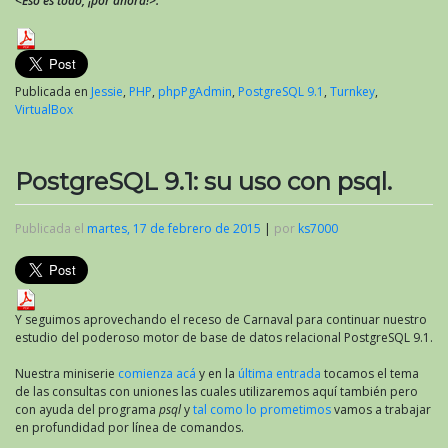
<Eso es todo, ¡por ahora!>.
Publicada en
Jessie
,
PHP
,
phpPgAdmin
,
PostgreSQL 9.1
,
Turnkey
,
VirtualBox
PostgreSQL 9.1: su uso con psql.
Publicada el
martes, 17 de febrero de 2015
|
por
ks7000
Y seguimos aprovechando el receso de Carnaval para continuar nuestro
estudio del poderoso motor de base de datos relacional PostgreSQL 9.1.
Nuestra miniserie
comienza acá
y en la
última entrada
tocamos el tema
de las consultas con uniones las cuales utilizaremos aquí también pero
con ayuda del programa
psql
y
tal como lo prometimos
vamos a trabajar
en profundidad por línea de comandos.