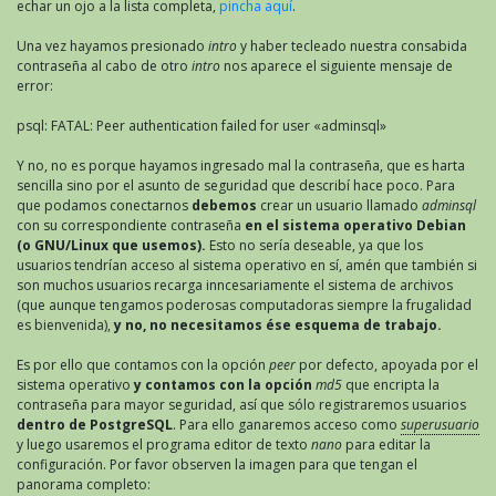
echar un ojo a la lista completa,
pincha aquí
.
Una vez hayamos presionado
intro
y haber tecleado nuestra
consabida
contraseña al cabo de otro
intro
nos aparece el siguiente mensaje de
error:
psql: FATAL: Peer authentication failed for user «adminsql»
Y no, no es porque hayamos ingresado mal la contraseña, que es harta
sencilla sino por el asunto de seguridad que describí hace poco. Para
que podamos conectarnos
debemos
crear un usuario llamado
adminsql
con su correspondiente contraseña
en el sistema operativo Debian
(o GNU/Linux que usemos).
Esto no sería deseable, ya que los
usuarios tendrían acceso al sistema operativo en sí, amén que también si
son muchos usuarios recarga inncesariamente el sistema de archivos
(que aunque tengamos poderosas computadoras siempre la frugalidad
es bienvenida),
y no, no necesitamos ése esquema de trabajo.
Es por ello que contamos con la opción
peer
por defecto, apoyada por el
sistema operativo
y contamos con la opción
md5
que encripta la
contraseña para mayor seguridad, así que sólo registraremos usuarios
dentro de PostgreSQL
. Para ello ganaremos acceso como
superusuario
y luego usaremos el programa editor de texto
nano
para editar la
configuración. Por favor observen la imagen para que tengan el
panorama completo: