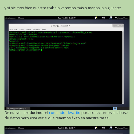
y si hicimos bien nuestro trabajo veremos más o menos lo siguiente:
De nuevo introducimos el
comando descrito
para conectarnos a la base
de datos pero esta vez si que tenemos éxito en nuestra tarea: