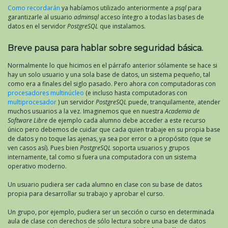
Como recordarán
ya habíamos utilizado anteriormente a
psql
para
garantizarle al usuario
adminsql
acceso íntegro a todas las bases de
datos en el servidor
PostgreSQL
que instalamos.
Breve pausa para hablar sobre seguridad básica.
Normalmente lo que hicimos en el párrafo anterior sólamente se hace si
hay un solo usuario y una sola base de datos, un sistema pequeño, tal
como era a finales del siglo pasado. Pero ahora con computadoras con
procesadores multinúcleo
(e incluso hasta computadoras con
multiprocesador
) un servidor
PostgreSQL
puede, tranquilamente, atender
muchos usuarios a la vez. Imaginemos que en nuestra
Academia de
Software Libre
de ejemplo cada alumno debe acceder a este recurso
único pero debemos de cuidar que cada quien trabaje en su propia base
de datos y no toque las ajenas, ya sea por error o a propósito (que se
ven casos así). Pues bien
PostgreSQL
soporta usuarios y grupos
internamente, tal como si fuera una computadora con un sistema
operativo moderno.
Un usuario pudiera ser cada alumno en clase con su base de datos
propia para desarrollar su trabajo y aprobar el curso.
Un grupo, por ejemplo, pudiera ser un sección o curso en determinada
aula de clase con derechos de sólo lectura sobre una base de datos