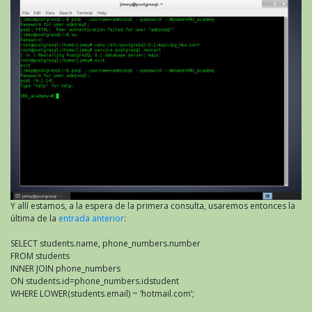
Y allí estamos, a la espera de la primera consulta, usaremos entonces la
última de la
entrada anterior
:
SELECT students.name, phone_numbers.number
FROM students
INNER JOIN phone_numbers
ON students.id=phone_numbers.idstudent
WHERE LOWER(students.email) ~ ‘hotmail.com’;