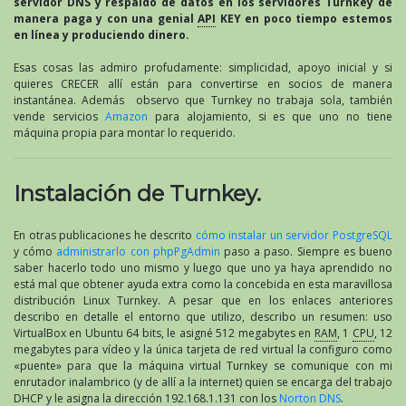
servidor DNS y respaldo de datos en los servidores Turnkey de
manera paga y con una genial
API
KEY en poco tiempo estemos
en línea y produciendo dinero.
Esas cosas las admiro profudamente: simplicidad, apoyo inicial y si
quieres CRECER allí están para convertirse en socios de manera
instantánea. Además observo que Turnkey no trabaja sola, también
vende servicios
Amazon
para alojamiento, si es que uno no tiene
máquina propia para montar lo requerido.
Instalación de Turnkey.
En otras publicaciones he descrito
cómo instalar un servidor PostgreSQL
y cómo
administrarlo con phpPgAdmin
paso a paso. Siempre es bueno
saber hacerlo todo uno mismo y luego que uno ya haya aprendido no
está mal que obtener ayuda extra como la concebida en esta maravillosa
distribución Linux Turnkey. A pesar que en los enlaces anteriores
describo en detalle el entorno que utilizo, describo un resumen: uso
VirtualBox en Ubuntu 64 bits, le asigné 512 megabytes en
RAM
, 1
CPU
, 12
megabytes para vídeo y la única tarjeta de red virtual la configuro como
«puente» para que la máquina virtual Turnkey se comunique con mi
enrutador inalambrico (y de allí a la internet) quien se encarga del trabajo
DHCP
y le asigna la dirección 192.168.1.131 con los
Norton DNS
.