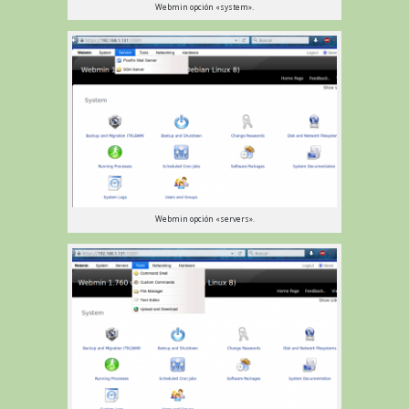
Webmin opción «system».
Webmin opción «servers».