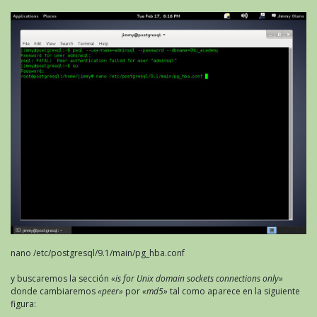
nano /etc/postgresql/9.1/main/pg_hba.conf
y buscaremos la sección
«is for Unix domain sockets connections only»
donde cambiaremos
«peer»
por
«md5»
tal como aparece en la siguiente
figura: