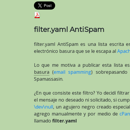
filter.yaml AntiSpam
filter.yaml AntiSpam es una lista escrita 
electrónico basura que se le escapa al
Apach
Lo que me motiva a publicar esta lista 
basura
(
email spamming
) sobrepasando 
Spamassasin.
¿En que consiste este filtro? Yo decidí filt
el mensaje no deseado ni solicitado, si cumpl
\dev\null
, un agujero negro creado especia
agrego manualmente y por medio de
cPan
llamado
filter.yaml