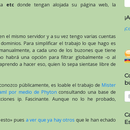
eta
etc
donde tengan alojada su página web, la
¡
¡Co
en el mismo servidor y a su vez tengo varias cuentas
dominios. Para simplificar el trabajo lo que hago es
jo manualmente, a cada uno de los buzones que tiene
o habrá una opción para filtrar globalmente -o al
rendo a hacer eso, quien lo sepa sientase libre de
C
b
conozco públicamente, es loable el trabajo de
Mister
.yaml por medio de Phyton
consultando una base de
cciones ip. Fascinante. Aunque no lo he probado,
C
n esto» pues
a ver que ya hay otros
que le han echado
E