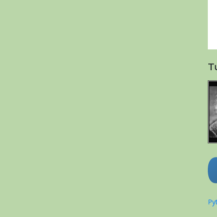
T
Pyt