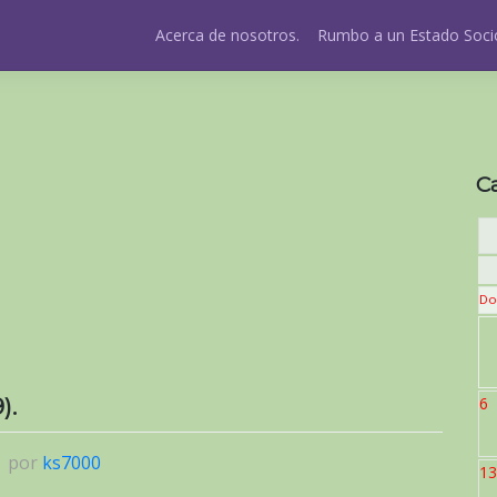
Acerca de nosotros.
Rumbo a un Estado Socio
C
Do
).
6
|
por
ks7000
13