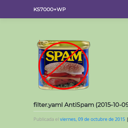
Saltar
KS7000+WP
al
contenido
filter.yaml AntiSpam (2015-10-09
Publicada el
viernes, 09 de octubre de 2015