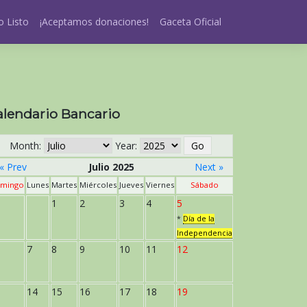
 Listo
¡Aceptamos donaciones!
Gaceta Oficial
alendario Bancario
Month:
Year:
« Prev
Julio 2025
Next »
mingo
Lunes
Martes
Miércoles
Jueves
Viernes
Sábado
1
2
3
4
5
*
Día de la
Independencia
7
8
9
10
11
12
14
15
16
17
18
19