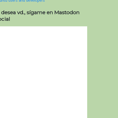
i desea vd., sígame en Mastodon
cial