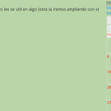
SE
SN
ro les se útil en algo (esta la iremos ampliando con el
De
Do
6
13
20
27