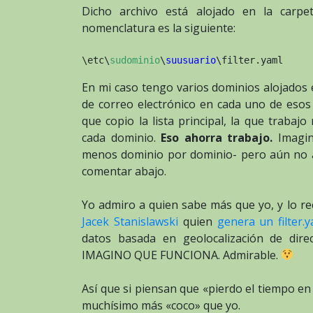
Dicho archivo está alojado en la carp
nomenclatura es la siguiente:
\etc\
sudominio
\
suusuario
\filter.yaml
En mi caso tengo varios dominios alojados 
de correo electrónico en cada uno de esos 
que copio la lista principal, la que traba
cada dominio.
Eso ahorra trabajo.
Imagin
menos dominio por dominio- pero aún no ap
comentar abajo.
Yo admiro a quien sabe más que yo, y lo re
Jacek Stanislawski
quien
genera un filter
datos basada en geolocalización de dire
IMAGINO QUE FUNCIONA. Admirable.
Así que si piensan que «pierdo el tiempo e
muchísimo más «coco» que yo.