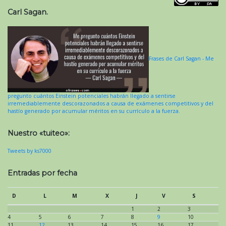
Carl Sagan.
Frases de Carl Sagan - Me
pregunto cuántos Einstein potenciales habrán llegado a sentirse
irremediablemente descorazonados a causa de exámenes competitivos y del
hastío generado por acumular méritos en su currículo a la fuerza.
Nuestro «tuiteo»:
Tweets by ks7000
Entradas por fecha
D
L
M
X
J
V
S
1
2
3
4
5
6
7
8
9
10
11
12
13
14
15
16
17