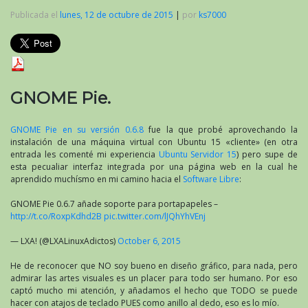
Publicada el
lunes, 12 de octubre de 2015
|
por
ks7000
GNOME Pie.
GNOME Pie en su versión 0.6.8
fue la que probé aprovechando la
instalación de una máquina virtual con Ubuntu 15 «cliente» (en otra
entrada les comenté mi experiencia
Ubuntu Servidor 15
) pero supe de
esta pecualiar interfaz integrada por una página web en la cual he
aprendido muchísmo en mi camino hacia el
Software Libre
:
GNOME Pie 0.6.7 añade soporte para portapapeles –
http://t.co/RoxpKdhd2B
pic.twitter.com/lJQhYhVEnj
— LXA! (@LXALinuxAdictos)
October 6, 2015
He de reconocer que NO soy bueno en diseño gráfico, para nada, pero
admirar las artes visuales es un placer para todo ser humano. Por eso
captó mucho mi atención, y añadamos el hecho que TODO se puede
hacer con atajos de teclado PUES como anillo al dedo, eso es lo mío.