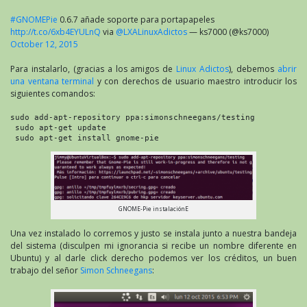
#GNOMEPie
0.6.7 añade soporte para portapapeles
http://t.co/6xb4EYULnQ
via
@LXALinuxAdictos
— ks7000 (@ks7000)
October 12, 2015
Para instalarlo, (gracias a los amigos de
Linux Adictos
), debemos
abrir
una ventana terminal
y con derechos de usuario maestro introducir los
siguientes comandos:
sudo add-apt-repository ppa:simonschneegans/testing

 sudo apt-get update

 sudo apt-get install gnome-pie
GNOME-Pie instalaciónE
Una vez instalado lo corremos y justo se instala junto a nuestra bandeja
del sistema (disculpen mi ignorancia si recibe un nombre diferente en
Ubuntu) y al darle click derecho podemos ver los créditos, un buen
trabajo del señor
Simon Schneegans
: