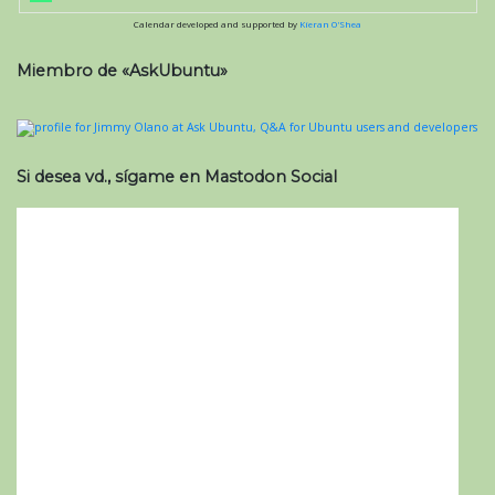
Calendar developed and supported by
Kieran O'Shea
Miembro de «AskUbuntu»
Si desea vd., sígame en Mastodon Social