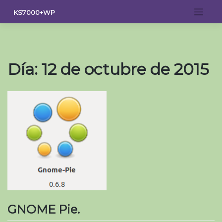
Saltar
KS7000+WP
al
contenido
Día:
12 de octubre de 2015
GNOME Pie.