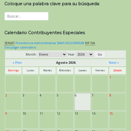
Coloque una palabra clave para su búsqueda:
Calendario Contribuyentes Especiales
SENIAT
Providencia Administrativa SNAT/2022/000068
RIF
IVA
.
Descargar calendario
Month:
Year:
« Prev
Agosto 2026
Next »
Domingo
Lunes
Martes
Miércoles
Jueves
Viernes
Sábado
1
2
3
4
5
6
7
8
9
10
11
12
13
14
15