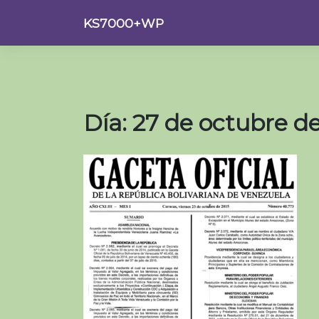
Saltar
KS7000+WP
al
contenido
Día:
27 de octubre d