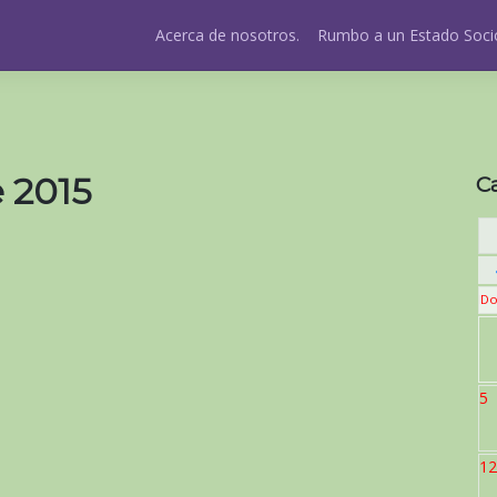
Acerca de nosotros.
Rumbo a un Estado Socio
e 2015
C
Do
5
12