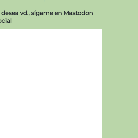
i desea vd., sígame en Mastodon
cial