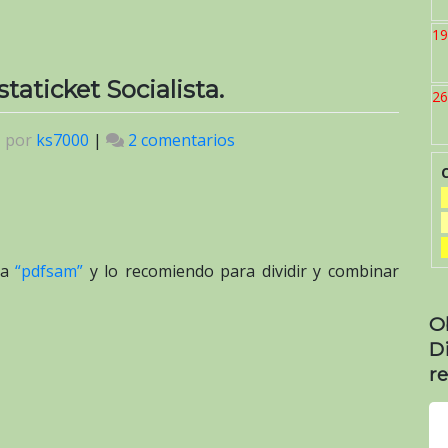
19
taticket Socialista.
26
|
por
ks7000
|
2 comentarios
en
Gaceta
Oficial
N°
40.773:
Cestaticket
 a
“pdfsam”
y lo recomiendo para dividir y combinar
Socialista.
O
D
re