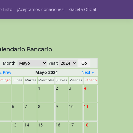
 Listo
¡Aceptamos donaciones!
Gaceta Oficial
alendario Bancario
Month:
Year:
« Prev
Mayo 2024
Next »
mingo
Lunes
Martes
Miércoles
Jueves
Viernes
Sábado
1
2
3
4
6
7
8
9
10
11
13
14
15
16
17
18