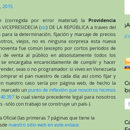
, 2015
 (corregida por error material) la
Providencia
¡
a VICEPRESIDECIA (
sic
) DE LA REPÚBLICA a traves del
para la determinación, fijación y marcaje de precios
¡Co
sotros, viejos, no es ninguna sorpresa esta nueva
 noventa fue común (excepto por cortos períodos de
os de venta al público en absolutamente todos los
o se encargaba encarecidamente de cumplir y hacer
render, seas o no programador: si vives en Venezuela
comprar el pan nuestro de cada día; así como fijar y
C
en nuestro caso sería por página web, de hecho la
ía marcado un
punto de inflexión que nosotros hicimos
b
 40.397
lo cual sienta precedente legal para nosotros
 -sólo con trabajo se construye un país-).
a Oficial (las primeras 7 páginas que tiene la
C
esde
nuestro sitio web en este enlace
.
E