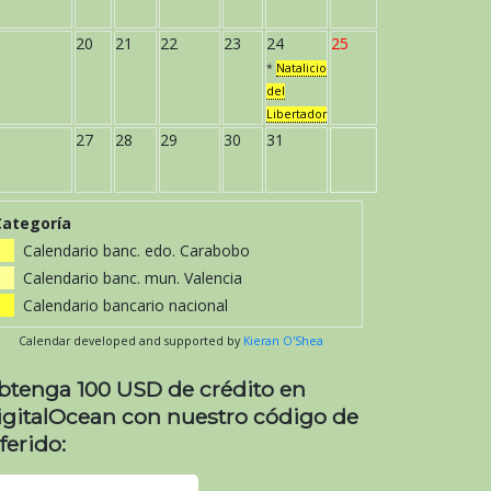
20
21
22
23
24
25
*
Natalicio
del
Libertador
27
28
29
30
31
Categoría
Calendario banc. edo. Carabobo
Calendario banc. mun. Valencia
Calendario bancario nacional
Calendar developed and supported by
Kieran O'Shea
btenga 100 USD de crédito en
igitalOcean con nuestro código de
ferido: