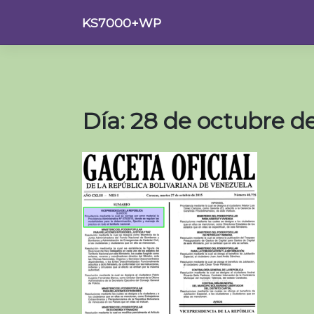
Saltar
KS7000+WP
al
contenido
Día:
28 de octubre d