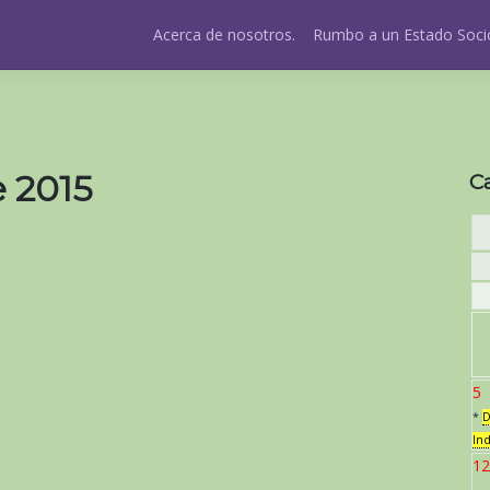
Acerca de nosotros.
Rumbo a un Estado Socio
e 2015
C
5
*
D
In
12