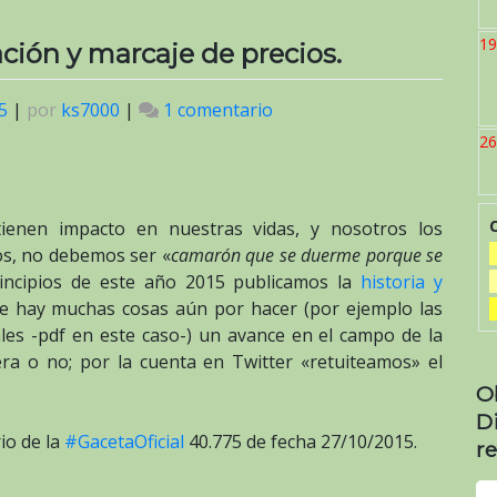
19
ación y marcaje de precios.
5
|
por
ks7000
|
1 comentario
en
Gaceta
26
Oficial
N°
40.775:
tienen impacto en nuestras vidas, y nosotros los
fijación
s, no debemos ser «
camarón que se duerme porque se
y
rincipios de este año 2015 publicamos la
historia y
marcaje
 hay muchas cosas aún por hacer (por ejemplo las
de
ales -pdf en este caso-) un avance en el campo de la
precios.
era o no; por la cuenta en Twitter «retuiteamos» el
O
D
io de la
#GacetaOficial
40.775 de fecha 27/10/2015.
re