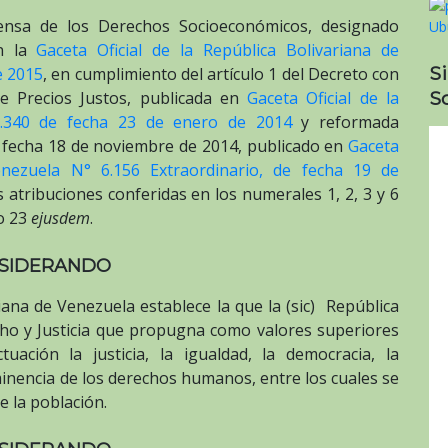
fensa de los Derechos Socioeconómicos, designado
en la
Gaceta Oficial de la República Bolivariana de
S
e 2015
, en cumplimiento del artículo 1 del Decreto con
So
e Precios Justos, publicada en
Gaceta Oficial de la
0.340 de fecha 23 de enero de 2014
y reformada
 fecha 18 de noviembre de 2014, publicado en
Gaceta
Venezuela N° 6.156 Extraordinario, de fecha 19 de
s atribuciones conferidas en los numerales 1, 2, 3 y 6
lo 23
ejusdem
.
SIDERANDO
iana de Venezuela establece la que la (sic) República
cho y Justicia que propugna como valores superiores
ación la justicia, la igualdad, la democracia, la
minencia de los derechos humanos, entre los cuales se
 la población.