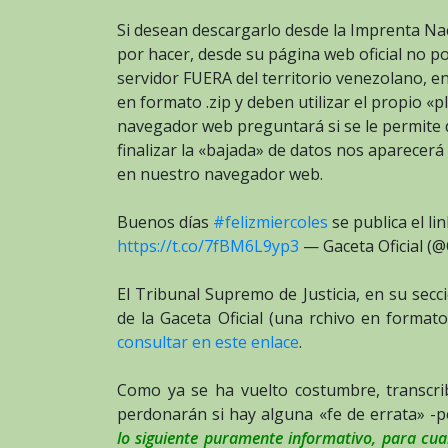
Si desean descargarlo desde la Imprenta Nac
por hacer, desde su página web oficial no p
servidor FUERA del territorio venezolano, en
en formato .zip y deben utilizar el propio «p
navegador web preguntará si se le permite d
finalizar la «bajada» de datos nos aparecer
en nuestro navegador web.
Buenos días
#felizmiercoles
se publica el li
https://t.co/7fBM6L9yp3
— Gaceta Oficial (@
El Tribunal Supremo de Justicia, en su secci
de la Gaceta Oficial (una rchivo en forma
consultar en este enlace
.
Como ya se ha vuelto costumbre, transcri
perdonarán si hay alguna «fe de errata» -p
lo siguiente puramente informativo, para cual