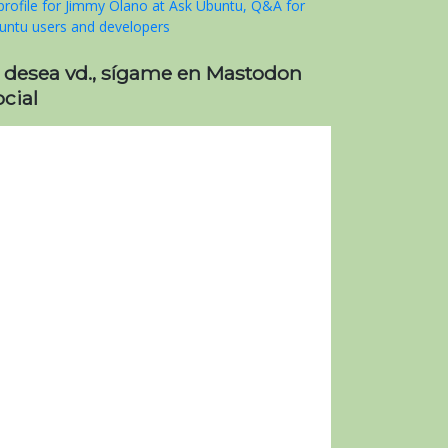
i desea vd., sígame en Mastodon
cial