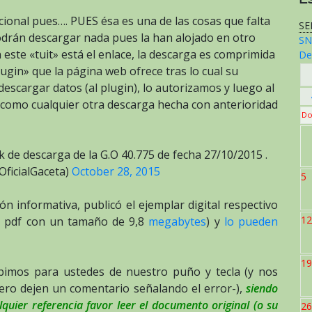
ional pues…. PUES ésa es una de las cosas que falta
SE
odrán descargar nada pues la han alojado en otro
SN
 este «tuit» está el enlace, la descarga es comprimida
De
lugin» que la página web ofrece tras lo cual su
escargar datos (al plugin), lo autorizamos y luego al
á como cualquier otra descarga hecha con anterioridad
Do
nk de descarga de la G.O 40.775 de fecha 27/10/2015 .
OficialGaceta)
October 28, 2015
5
ón informativa, publicó el ejemplar digital respectivo
12
to pdf con un tamaño de 9,8
megabytes
) y
lo pueden
19
bimos para ustedes de nuestro puño y tecla (y nos
ero dejen un comentario señalando el error-),
siendo
quier referencia favor leer el documento original (o su
26