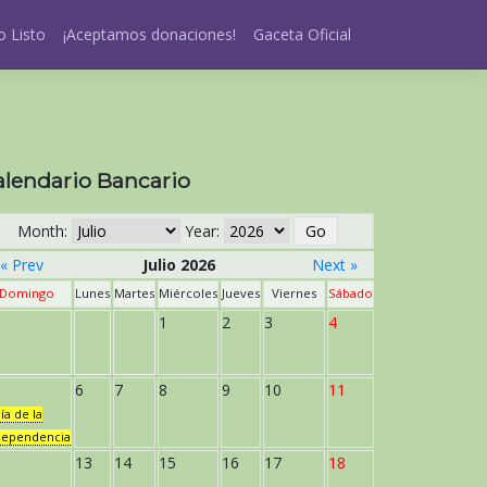
 Listo
¡Aceptamos donaciones!
Gaceta Oficial
alendario Bancario
Month:
Year:
« Prev
Julio 2026
Next »
Domingo
Lunes
Martes
Miércoles
Jueves
Viernes
Sábado
1
2
3
4
6
7
8
9
10
11
ía de la
dependencia
13
14
15
16
17
18