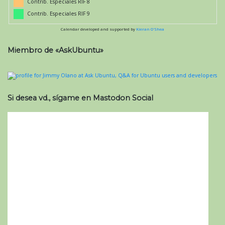
Contrib. Especiales RIF 8
Contrib. Especiales RIF 9
Calendar developed and supported by
Kieran O'Shea
Miembro de «AskUbuntu»
Si desea vd., sígame en Mastodon Social