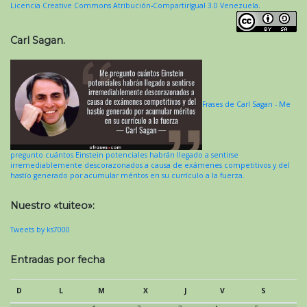
Licencia Creative Commons Atribución-CompartirIgual 3.0 Venezuela
.
Carl Sagan.
Frases de Carl Sagan - Me
pregunto cuántos Einstein potenciales habrán llegado a sentirse
irremediablemente descorazonados a causa de exámenes competitivos y del
hastío generado por acumular méritos en su currículo a la fuerza.
Nuestro «tuiteo»:
Tweets by ks7000
Entradas por fecha
D
L
M
X
J
V
S