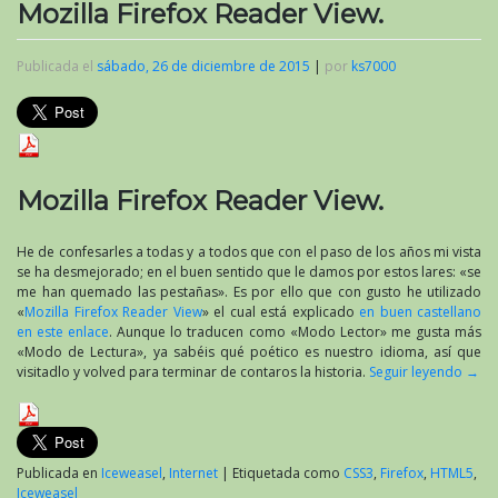
Mozilla Firefox Reader View.
Publicada el
sábado, 26 de diciembre de 2015
|
por
ks7000
Mozilla Firefox Reader View.
He de confesarles a todas y a todos que con el paso de los años mi vista
se ha desmejorado; en el buen sentido que le damos por estos lares: «se
me han quemado las pestañas». Es por ello que con gusto he utilizado
«
Mozilla Firefox Reader View
» el cual está explicado
en buen castellano
en este enlace
. Aunque lo traducen como «Modo Lector» me gusta más
«Modo de Lectura», ya sabéis qué poético es nuestro idioma, así que
visitadlo y volved para terminar de contaros la historia.
Seguir leyendo
→
Publicada en
Iceweasel
,
Internet
|
Etiquetada como
CSS3
,
Firefox
,
HTML5
,
Iceweasel