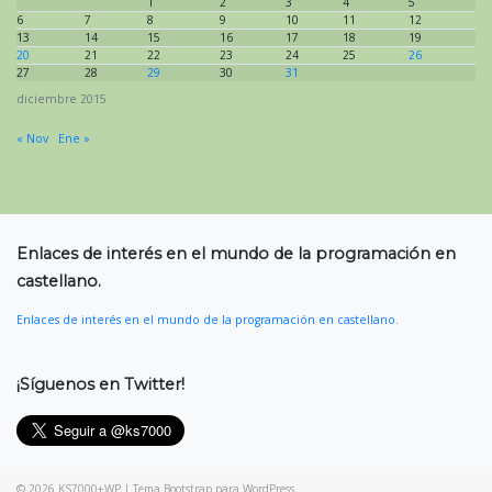
1
2
3
4
5
6
7
8
9
10
11
12
13
14
15
16
17
18
19
20
21
22
23
24
25
26
27
28
29
30
31
diciembre 2015
« Nov
Ene »
Enlaces de interés en el mundo de la programación en
castellano.
Enlaces de interés en el mundo de la programación en castellano.
¡Síguenos en Twitter!
© 2026
KS7000+WP
|
Tema Bootstrap para WordPress