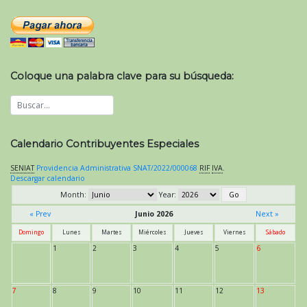
Coloque una palabra clave para su búsqueda:
Calendario Contribuyentes Especiales
SENIAT
Providencia Administrativa SNAT/2022/000068
RIF
IVA
.
Descargar calendario
Month:
Year:
« Prev
Junio 2026
Next »
Domingo
Lunes
Martes
Miércoles
Jueves
Viernes
Sábado
1
2
3
4
5
6
7
8
9
10
11
12
13