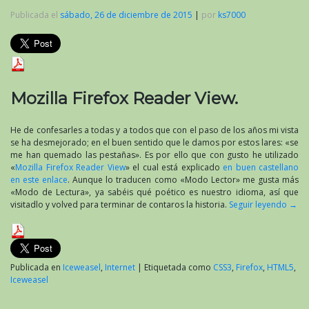
Publicada el
sábado, 26 de diciembre de 2015
|
por
ks7000
Mozilla Firefox Reader View.
He de confesarles a todas y a todos que con el paso de los años mi vista
se ha desmejorado; en el buen sentido que le damos por estos lares: «se
me han quemado las pestañas». Es por ello que con gusto he utilizado
«
Mozilla Firefox Reader View
» el cual está explicado
en buen castellano
en este enlace
. Aunque lo traducen como «Modo Lector» me gusta más
«Modo de Lectura», ya sabéis qué poético es nuestro idioma, así que
visitadlo y volved para terminar de contaros la historia.
Seguir leyendo
→
Publicada en
Iceweasel
,
Internet
|
Etiquetada como
CSS3
,
Firefox
,
HTML5
,
Iceweasel