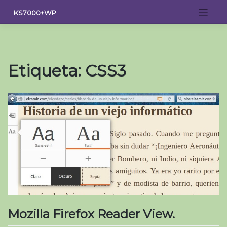
Saltar
KS7000+WP
al
contenido
Etiqueta:
CSS3
Mozilla Firefox Reader View.