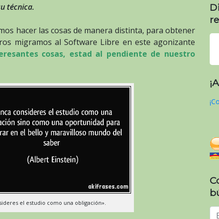
D
su técnica.
re
mos hacer las cosas de manera distinta, para obtener
otros migramos al Software Libre en este agonizante
resantes cosas, estad al pendiente de nuestro
¡
¡Co
C
b
sideres el estudio como una obligación».