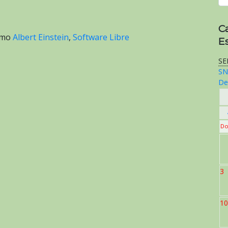
C
omo
Albert Einstein
,
Software Libre
E
SE
SN
De
Do
3
10