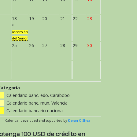
18
19
20
21
22
23
*
Ascensión
del Señor
25
26
27
28
29
30
Categoría
Calendario banc. edo. Carabobo
Calendario banc. mun. Valencia
Calendario bancario nacional
Calendar developed and supported by
Kieran O'Shea
btenga 100 USD de crédito en