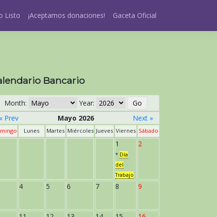
 Listo
¡Aceptamos donaciones!
Gaceta Oficial
alendario Bancario
Month:
Year:
« Prev
Mayo 2026
Next »
mingo
Lunes
Martes
Miércoles
Jueves
Viernes
Sábado
1
2
*
Día
del
Trabajo
4
5
6
7
8
9
11
12
13
14
15
16