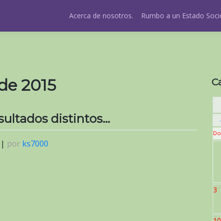
Acerca de nosotros.
Rumbo a un Estado Socio
de 2015
C
esultados distintos…
Do
|
por
ks7000
3
10