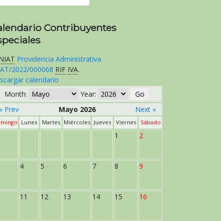
alendario Contribuyentes
speciales
NIAT
Providencia Administrativa
AT/2022/000068
RIF
IVA
.
scargar calendario
Month:
Year:
« Prev
Mayo 2026
Next »
mingo
Lunes
Martes
Miércoles
Jueves
Viernes
Sábado
1
2
4
5
6
7
8
9
11
12
13
14
15
16