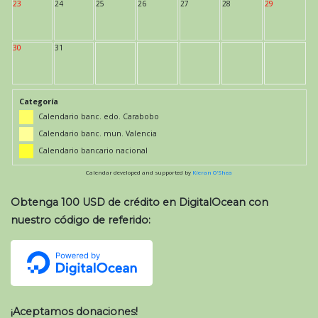
23
24
25
26
27
28
29
30
31
Categoría
Calendario banc. edo. Carabobo
Calendario banc. mun. Valencia
Calendario bancario nacional
Calendar developed and supported by
Kieran O'Shea
Obtenga 100 USD de crédito en DigitalOcean con
nuestro código de referido:
¡Aceptamos donaciones!