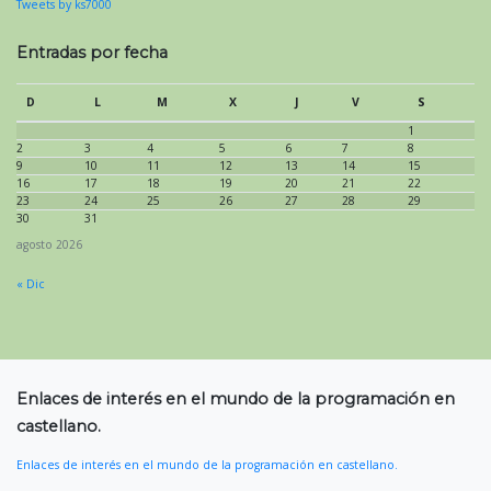
Tweets by ks7000
Entradas por fecha
D
L
M
X
J
V
S
1
2
3
4
5
6
7
8
9
10
11
12
13
14
15
16
17
18
19
20
21
22
23
24
25
26
27
28
29
30
31
agosto 2026
« Dic
Enlaces de interés en el mundo de la programación en
castellano.
Enlaces de interés en el mundo de la programación en castellano.