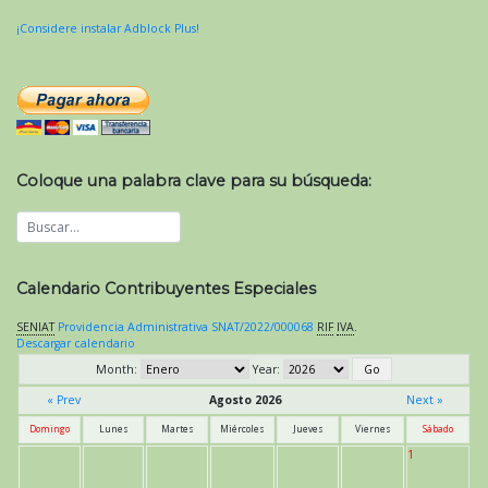
¡Considere instalar Adblock Plus!
Coloque una palabra clave para su búsqueda:
Calendario Contribuyentes Especiales
SENIAT
Providencia Administrativa SNAT/2022/000068
RIF
IVA
.
Descargar calendario
Month:
Year:
« Prev
Agosto 2026
Next »
Domingo
Lunes
Martes
Miércoles
Jueves
Viernes
Sábado
1