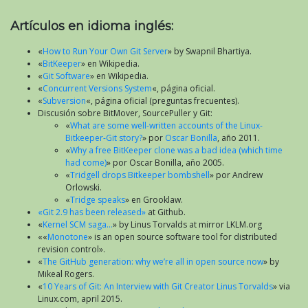
Artículos en idioma inglés:
«
How to Run Your Own Git Server
» by Swapnil Bhartiya.
«
BitKeeper
» en Wikipedia.
«
Git Software
» en Wikipedia.
«
Concurrent Versions System
«, página oficial.
«
Subversion
«, página oficial (preguntas frecuentes).
Discusión sobre BitMover, SourcePuller y Git:
«
What are some well-written accounts of the Linux-
Bitkeeper-Git story?
» por
Oscar Bonilla
, año 2011.
«
Why a free BitKeeper clone was a bad idea (which time
had come)
» por Oscar Bonilla, año 2005.
«
Tridgell drops Bitkeeper bombshell
» por Andrew
Orlowski.
«
Tridge speaks
» en Grooklaw.
«Git 2.9 has been released»
at Github.
«
Kernel SCM saga…
» by Linus Torvalds at mirror LKLM.org
««
Monotone
» is an open source software tool for distributed
revision control».
«
The GitHub generation: why we’re all in open source now
» by
Mikeal Rogers.
«
10 Years of Git: An Interview with Git Creator Linus Torvalds
» via
Linux.com, april 2015.