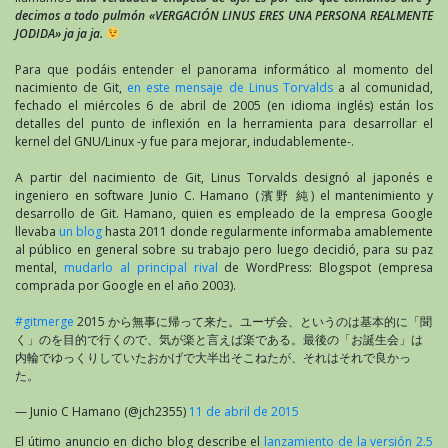
decimos a todo pulmón «VERGACIÓN LINUS ERES UNA PERSONA REALMENTE
JODIDA» ja ja ja.
Para que podáis entender el panorama informático al momento del
nacimiento de Git,
en este mensaje de Linus Torvalds
a al comunidad,
fechado el miércoles 6 de abril de 2005 (en idioma inglés) están los
detalles del punto de inflexión en la herramienta para desarrollar el
kernel del GNU/Linux -y fue para mejorar, indudablemente-.
A partir del nacimiento de Git, Linus Torvalds designó al japonés e
ingeniero en software Junio C. Hamano (濱野 純) el mantenimiento y
desarrollo de Git. Hamano, quien es empleado de la empresa Google
llevaba
un blog
hasta 2011 donde regularmente informaba amablemente
al público en general sobre su trabajo pero luego decidió, para su paz
mental,
mudarlo al principal rival
de WordPress: Blogspot (empresa
comprada por Google en el año 2003).
#gitmerge
2015 から無事に帰って来た。ユーザ会、というのは基本的に「聞
く」のを目的で行くので、気が楽と言えば楽である。最後の「お誕生会」は
内輪でゆっくりしていたおかげで大半出そこねたが、それはそれで良かっ
た。
— Junio C Hamano (@jch2355)
11 de abril de 2015
El útimo anuncio en dicho blog describe el
lanzamiento de la versión 2.5