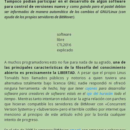
Tampoco podían participar en el desarrollo de algún software
para control de versiones nuevo
y como guinda para el pastel debían
ser informados de manera automática de los cambios al GNU/Linux (con
ayuda de los propios servidores de BitMover).
software
libre
CTL2016
explicado
A muchos programadores esto no fue para nada de su agrado,
una de
las principales características de la filosofía del conocimiento
abierto es precisamente la LIBERTAD.
A pesar que el propio Linus
Torvalds hizo llamados públicos y notorios a quien tuviera una
alternativa totalmente bajo licencia GNU, nadie respondió ni ofreció
ninguna herramienta
-de hecho, hay que tener
cojones
para desarrollar
software para creadores de software: estaís en el
ojo del huracán
todo el
tiempo-
. Mientras tanto intentaron edulcorar la agria relación con parches
que hicieran compatible los servidores de BitMover con «Concurrent
Version Systems» y «Subversion» pero el terrible cotilleo por internet que
menciono al principio de este artículo echó por la borda cualquier
intento de progreso.