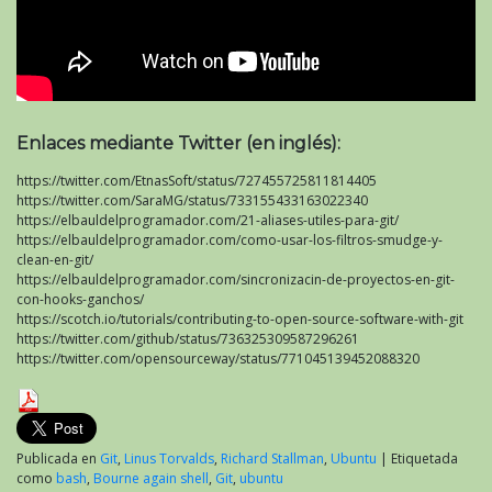
Enlaces mediante Twitter (en inglés):
https://twitter.com/EtnasSoft/status/727455725811814405
https://twitter.com/SaraMG/status/733155433163022340
https://elbauldelprogramador.com/21-aliases-utiles-para-git/
https://elbauldelprogramador.com/como-usar-los-filtros-smudge-y-
clean-en-git/
https://elbauldelprogramador.com/sincronizacin-de-proyectos-en-git-
con-hooks-ganchos/
https://scotch.io/tutorials/contributing-to-open-source-software-with-git
https://twitter.com/github/status/736325309587296261
https://twitter.com/opensourceway/status/771045139452088320
Publicada en
Git
,
Linus Torvalds
,
Richard Stallman
,
Ubuntu
|
Etiquetada
como
bash
,
Bourne again shell
,
Git
,
ubuntu