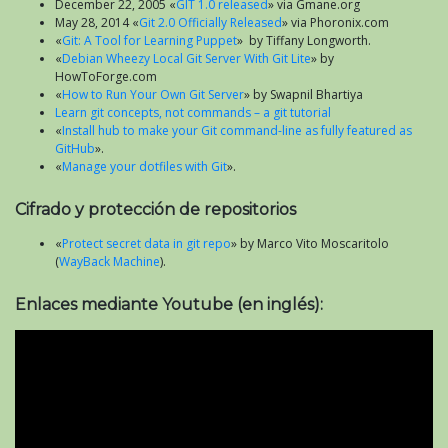
December 22, 2005 «
GIT 1.0 released
» via Gmane.org
May 28, 2014 «
Git 2.0 Officially Released
» via Phoronix.com
«
Git: A Tool for Learning Puppet
» by Tiffany Longworth.
«
Debian Wheezy Local Git Server With Git Lite
» by
HowToForge.com
«
How to Run Your Own Git Server
» by Swapnil Bhartiya
Learn git concepts, not commands – a git tutorial
«
Install hub to make your Git command-line as fully featured as
GitHub
».
«
Manage your dotfiles with Git
».
Cifrado y protección de repositorios
«
Protect secret data in git repo
» by Marco Vito Moscaritolo
(
WayBack Machine
).
Enlaces mediante Youtube (en inglés):