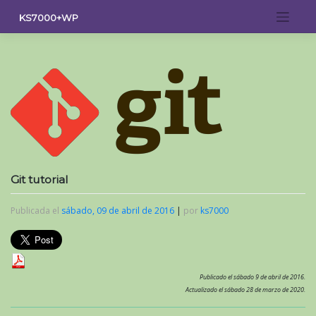
Saltar
KS7000+WP
al
contenido
Git tutorial
Publicada el
sábado, 09 de abril de 2016
|
por
ks7000
Publicado el sábado 9 de abril de 2016.
Actualizado el sábado 28 de marzo de 2020.