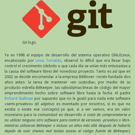
Git logo.
Ya en 1998 el equipo de desarrollo del sistema operativo GNU/Linux,
encabezado por
Linus Torvalds
, observó lo difícil que era llevar bajo
control el crecimiento (debido a que cada día se unían más entusiastas a
la causa del software libre) del novedoso proyecto. Tanto es así que en
2002 se decide encomendar a la empresa BitMover -recién fundada dos
años antes- la tarea de mantener «en custodia», por medio de su
producto estrella BitKeeper, las valiosísimas líneas de código del mayor
emprendimiento hecho sobre software libre hasta la fecha. Al padre
Richard Stallman
por supuesto que no le gustó para nada este software
«semi-privativo» (el adjetivo es inventado por nosotros, si es que no
existía o existe ese concepto) ya que, si a ver vamos, era sin valor
monetario para la comunidad en desarrollo
a costa de comprometerse a
no utilizar ninguna otro software para control de versiones -privativo o libre-
mientras utilizaran BitKeeper e incluso un años más allá después de haberlo
dejado de usar (menos mal tenían acceso al código fuente de BitKeeper).