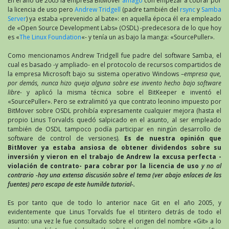
En el año de 2005 la empresa BitMover
amagó
con empezar a cobrar por
la licencia de uso pero
Andrew Tridgell
(padre también del
rsync
y
Samba
Server
) ya estaba «prevenido al bate»: en aquella época él era empleado
de «Open Source Development Labs» (OSDL) -predecesora de lo que hoy
es «
The Linux Foundation
«- y tenía un as bajo la manga: «SourcePuller».
Como mencionamos Andrew Tridgell fue padre del software Samba, el
cual es basado -y ampliado- en el protocolo de recursos compartidos de
la empresa Microsoft bajo su sistema operativo Windows –
empresa que,
por demás, nunca hizo queja alguna sobre ese invento hecho bajo software
libre-
y aplicó la misma técnica sobre el BitKeeper e inventó el
«SourcePuller». Pero se extralimitó ya que contrato leonino impuesto por
BitMover sobre OSDL prohibía expresamente cualquier mejora (hasta el
propio Linus Torvalds quedó salpicado en el asunto, al ser empleado
también de OSDL tampoco podía participar en ningún desarrollo de
software de control de versiones).
Es de nuestra opinión que
BitMover ya estaba ansiosa de obtener dividendos sobre su
inversión y vieron en el trabajo de Andrew la excusa perfecta -
violación de contrato- para cobrar por la licencia de uso
y no al
contrario -hay una extensa discusión sobre el tema (ver abajo enlaces de las
fuentes) pero escapa de este humilde tutorial-.
Es por tanto que de todo lo anterior nace Git en el año 2005, y
evidentemente que Linus Torvalds fue el titiritero detrás de todo el
asunto: una vez le fue consultado sobre el origen del nombre «Git» a lo