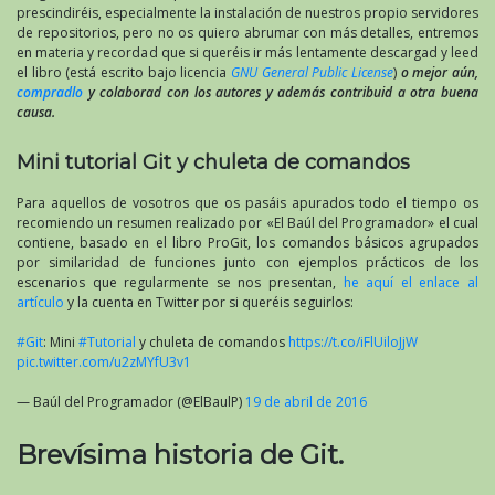
prescindiréis, especialmente la instalación de nuestros propio servidores
de repositorios, pero no os quiero abrumar con más detalles, entremos
en materia y recordad que si queréis ir más lentamente descargad y leed
el libro (está escrito bajo licencia
GNU General Public License
)
o mejor aún,
compradlo
y colaborad con los autores y además contribuid a otra buena
causa.
Mini tutorial Git y chuleta de comandos
Para aquellos de vosotros que os pasáis apurados todo el tiempo os
recomiendo un resumen realizado por «El Baúl del Programador» el cual
contiene, basado en el libro ProGit, los comandos básicos agrupados
por similaridad de funciones junto con ejemplos prácticos de los
escenarios que regularmente se nos presentan,
he aquí el enlace al
artículo
y la cuenta en Twitter por si queréis seguirlos:
#Git
: Mini
#Tutorial
y chuleta de comandos
https://t.co/iFlUiloJjW
pic.twitter.com/u2zMYfU3v1
— Baúl del Programador (@ElBaulP)
19 de abril de 2016
Brevísima historia de Git.