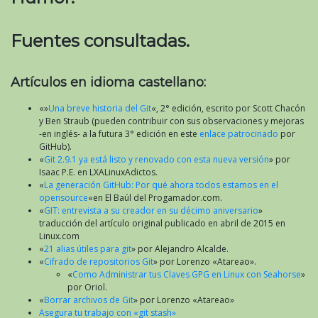
Fuentes consultadas.
Artículos en idioma castellano:
«»
Una breve historia del Git
«, 2° edición, escrito por Scott Chacón
y Ben Straub (pueden contribuir con sus observaciones y mejoras
-en inglés- a la futura 3° edición en este
enlace patrocinado
por
GitHub).
«
Git 2.9.1 ya está listo y renovado con esta nueva versión
» por
Isaac P.E. en LXALinuxAdictos.
«
La generación GitHub: Por qué ahora todos estamos en el
opensource
«en El Baúl del Progamador.com.
«
GIT: entrevista a su creador en su décimo aniversario
»
traducción del artículo original publicado en abril de 2015 en
Linux.com
«
21 alias útiles para git
» por Alejandro Alcalde.
«
Cifrado de repositorios Git
» por Lorenzo «Atareao».
«
Como Administrar tus Claves GPG en Linux con Seahorse
»
por Oriol.
«
Borrar archivos de Git
» por Lorenzo «Atareao»
Asegura tu trabajo con «git stash»