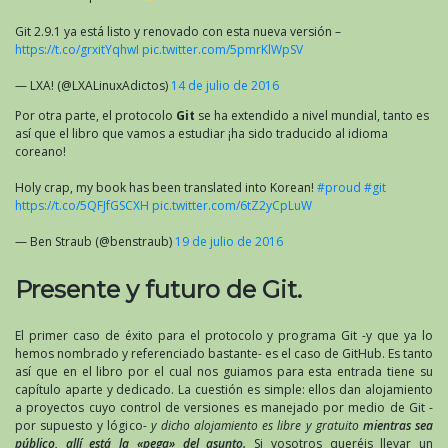
Git 2.9.1 ya está listo y renovado con esta nueva versión –
https://t.co/grxitYqhwI
pic.twitter.com/5pmrKlWpSV
— LXA! (@LXALinuxAdictos)
14 de julio de 2016
Por otra parte, el protocolo
Git
se ha extendido a nivel mundial, tanto es
así que el libro que vamos a estudiar ¡ha sido traducido al idioma
coreano!
Holy crap, my book has been translated into Korean!
#proud
#git
https://t.co/5QFJfGSCXH
pic.twitter.com/6tZ2yCpLuW
— Ben Straub (@benstraub)
19 de julio de 2016
Presente y futuro de Git.
El primer caso de éxito para el protocolo y programa Git -y que ya lo
hemos nombrado y referenciado bastante- es el caso de GitHub. Es tanto
así que en el libro por el cual nos guiamos para esta entrada tiene su
capítulo aparte y dedicado. La cuestión es simple: ellos dan alojamiento
a proyectos cuyo control de versiones es manejado por medio de Git -
por supuesto y lógico-
y dicho alojamiento es libre y gratuito
mientras sea
público, allí está la «pega» del asunto.
Si vosotros queréis llevar un