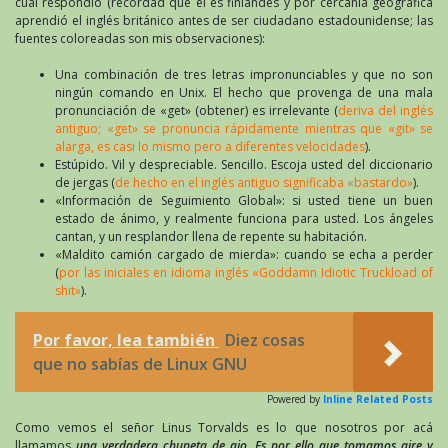
cual respondió (recordad que él es finlandés y por cercanía geográfica
aprendió el inglés británico antes de ser ciudadano estadounidense; las
fuentes coloreadas son mis observaciones):
Una combinación de tres letras impronunciables y que no son
ningún comando en Unix. El hecho que provenga de una mala
pronunciación de «get» (obtener) es irrelevante (
deriva del inglés
antiguo; «get» se pronuncia rápidamente mientras que «git» se
alarga, es casi lo mismo pero a diferentes velocidades
).
Estúpido. Vil y despreciable. Sencillo. Escoja usted del diccionario
de jergas (
de hecho en el inglés antiguo significaba «bastardo»
).
«Información de Seguimiento Global»: si usted tiene un buen
estado de ánimo, y realmente funciona para usted. Los ángeles
cantan, y un resplandor llena de repente su habitación.
«Maldito camión cargado de mierda»: cuando se echa a perder
(
por las iniciales en idioma inglés «Goddamn Idiotic Truckload of
shit»
).
Por favor, lea también
Diez cosas
que no sabías de Linux GNU
Powered by
Inline Related Posts
Como vemos el señor Linus Torvalds es lo que nosotros por acá
llamamos
una verdadera chupeta de ajo. Es por ello que tomamos aire y