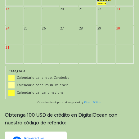
Señora
17
18
19
20
21
22
23
24
25
26
27
28
29
30
31
Categoría
Calendario banc. edo. Carabobo
Calendario banc. mun. Valencia
Calendario bancario nacional
Calendar developed and supported by
Kieran O'Shea
Obtenga 100 USD de crédito en DigitalOcean con
nuestro código de referido: