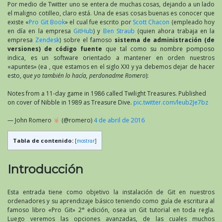
Por medio de Twitter uno se entera de muchas cosas, dejando a un lado
el maligno cotilleo, claro está. Una de esas cosas buenas es conocer que
existe «
Pro Git Book
» el cual fue escrito por
Scott Chacon
(empleado hoy
en día en la empresa
GitHub
) y
Ben Straub
(quien ahora trabaja en la
empresa
Zendesk
) sobre el famoso
sistema de administración (de
versiones) de código fuente
que tal como su nombre pomposo
indica, es un software orientado a mantener en orden nuestros
«apuntes» (ea , que estamos en el siglo XXI y ya debemos dejar de hacer
esto,
que yo también lo hacía, perdonadme Romero
):
Notes from a 11-day game in 1986 called Twilight Treasures. Published
on cover of Nibble in 1989 as Treasure Dive.
pic.twitter.com/leub2Je7bz
— John Romero
(@romero)
4 de abril de 2016
Tabla de contenido:
[
mostrar
]
Introducción
Esta entrada tiene como objetivo la instalación de Git en nuestros
ordenadores y su aprendizaje básico teniendo como guía de escritura al
famoso libro «Pro Git» 2° edición, osea un Git tutorial en toda regla.
Luego veremos las opciones avanzadas, de las cuales muchos