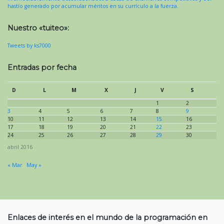
hastío generado por acumular méritos en su currículo a la fuerza.
Nuestro «tuiteo»:
Tweets by ks7000
Entradas por fecha
D
L
M
X
J
V
S
1
2
3
4
5
6
7
8
9
10
11
12
13
14
15
16
17
18
19
20
21
22
23
24
25
26
27
28
29
30
abril 2016
« Mar
May »
Enlaces de interés en el mundo de la programación en