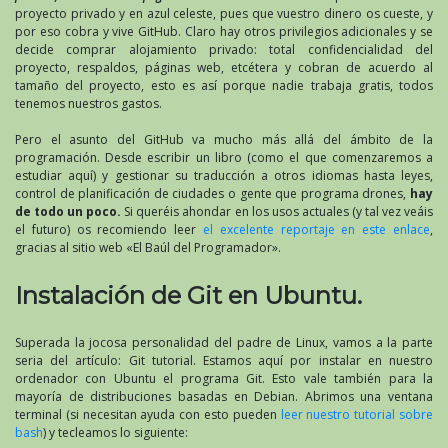
proyecto privado y en azul celeste, pues que vuestro dinero os cueste, y
por eso cobra y vive GitHub. Claro hay otros privilegios adicionales y se
decide comprar alojamiento privado: total confidencialidad del
proyecto, respaldos, páginas web, etcétera y cobran de acuerdo al
tamaño del proyecto, esto es así porque nadie trabaja gratis, todos
tenemos nuestros gastos.
Pero el asunto del GitHub va mucho más allá del ámbito de la
programación. Desde escribir un libro (como el que comenzaremos a
estudiar aquí) y gestionar su traducción a otros idiomas hasta leyes,
control de planificación de ciudades o gente que programa drones,
hay
de todo un poco.
Si queréis ahondar en los usos actuales (y tal vez veáis
el futuro) os recomiendo leer
el excelente reportaje en este enlace
,
gracias al sitio web «El Baúl del Programador».
Instalación de Git en Ubuntu.
Superada la jocosa personalidad del padre de Linux, vamos a la parte
seria del artículo: Git tutorial. Estamos aquí por instalar en nuestro
ordenador con Ubuntu el programa Git. Esto vale también para la
mayoría de distribuciones basadas en Debian. Abrimos una ventana
terminal (si necesitan ayuda con esto pueden
leer nuestro tutorial sobre
bash
) y tecleamos lo siguiente: