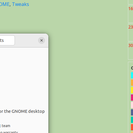
OME
,
Tweaks
16
23
30