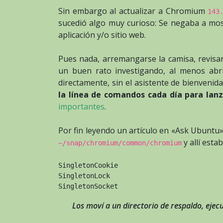
Sin embargo al actualizar a Chromium
143
sucedió algo muy curioso: Se negaba a most
aplicación y/o sitio web.
Pues nada, arremangarse la camisa, revisar
un buen rato investigando, al menos abrí
directamente, sin el asistente de bienvenid
la línea de comandos cada día para lan
importantes
.
Por fin leyendo un artículo en «Ask Ubuntu»
y allí esta
~/snap/chromium/common/chromium
SingletonCookie
SingletonLock
SingletonSocket
Los moví a un directorio de respaldo, eje