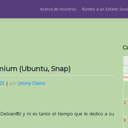
Acerca de nosotros.
Rumbo a un Estado Socio
C
omium (Ubuntu, Snap)
Do
025
|
por
Jimmy Olano
2
ebian®) y ni es tanto el tiempo que le dedico a su
9