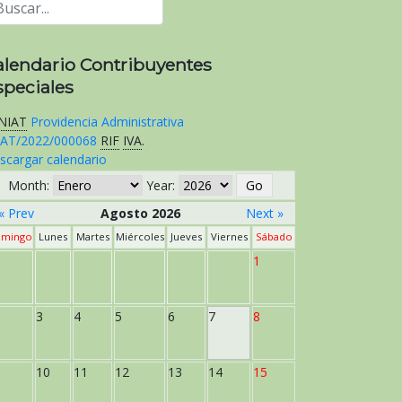
alendario Contribuyentes
speciales
NIAT
Providencia Administrativa
AT/2022/000068
RIF
IVA
.
scargar calendario
Month:
Year:
« Prev
Agosto 2026
Next »
mingo
Lunes
Martes
Miércoles
Jueves
Viernes
Sábado
1
3
4
5
6
7
8
10
11
12
13
14
15