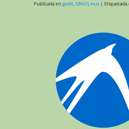
Publicada en
gedit
,
GNU/Linux
|
Etiquetada