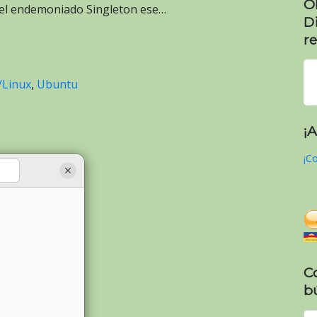
O
 el endemoniado Singleton ese…
D
re
Linux
,
Ubuntu
¡
¡Co
C
b