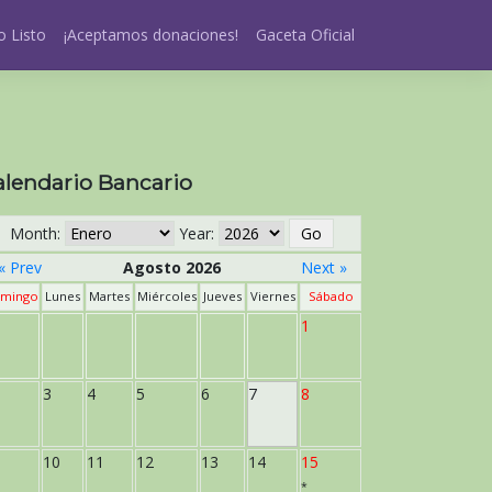
 Listo
¡Aceptamos donaciones!
Gaceta Oficial
alendario Bancario
Month:
Year:
« Prev
Agosto 2026
Next »
mingo
Lunes
Martes
Miércoles
Jueves
Viernes
Sábado
1
3
4
5
6
7
8
10
11
12
13
14
15
*