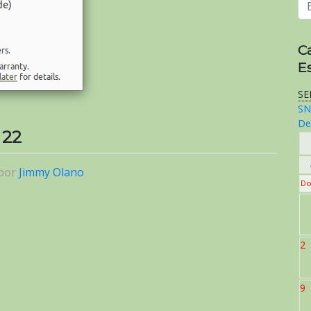
C
E
SE
SN
De
 22
por
Jimmy Olano
Do
2
9