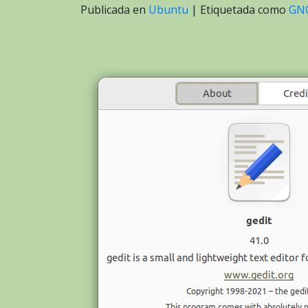
Publicada en
Ubuntu
|
Etiquetada como
GN