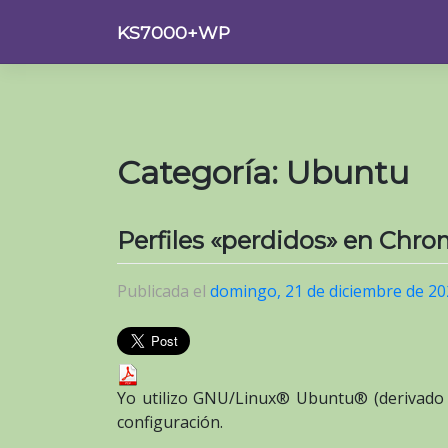
Saltar
KS7000+WP
al
contenido
Categoría:
Ubuntu
Perfiles «perdidos» en Chr
Publicada el
domingo, 21 de diciembre de 2
Yo utilizo GNU/Linux® Ubuntu® (derivado D
configuración.