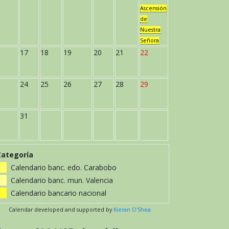
Ascensión
de
Nuestra
Señora
17
18
19
20
21
22
24
25
26
27
28
29
31
Categoría
Calendario banc. edo. Carabobo
Calendario banc. mun. Valencia
Calendario bancario nacional
Calendar developed and supported by
Kieran O'Shea