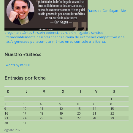
Frases de Carl Sagan - Me
pregunto cuántos Einstein potenciales habrán llegado a sentirse
irremediablemente descorazonados a causa de exámenes competitivos y del
hastío generado por acumular méritos en su currículo a la fuerza.
Nuestro «tuiteo»:
Tweets by ks7000
Entradas por fecha
D
L
M
X
J
V
S
1
2
3
4
5
6
7
8
9
10
11
12
13
14
15
16
17
18
19
20
21
22
23
24
25
26
27
28
29
30
31
agosto 2026