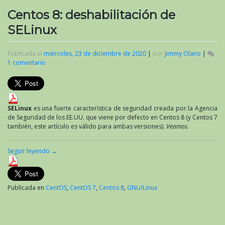
Centos 8: deshabilitación de
SELinux
Publicada el
miércoles, 23 de diciembre de 2020
|
por
Jimmy Olano
|
1 comentario
en
Centos
8:
deshabilitación
de
SELinux
SELinux
es una fuerte característica de seguridad creada por la Agencia
de Seguridad de los EE.UU. que viene por defecto en Centos 8 (y Centos 7
también, este artículo es válido para ambas versiones).
Veamos.
Seguir leyendo
→
Publicada en
CentOS
,
CentOS 7
,
Centos 8
,
GNU/Linux