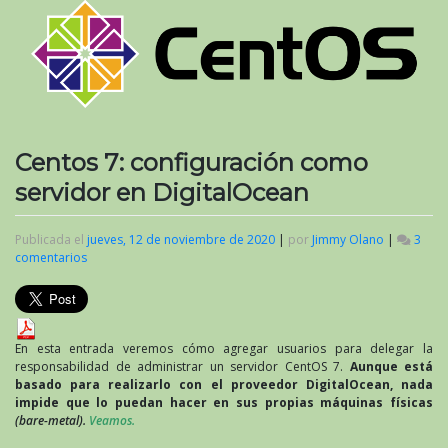
Centos 7: configuración como
servidor en DigitalOcean
Publicada el
jueves, 12 de noviembre de 2020
|
por
Jimmy Olano
|
3
comentarios
en
Centos
7:
configuración
como
servidor
En esta entrada veremos cómo agregar usuarios para delegar la
en
responsabilidad de administrar un servidor CentOS 7.
Aunque está
DigitalOcean
basado para realizarlo con el proveedor DigitalOcean, nada
impide que lo puedan hacer en sus propias máquinas físicas
(bare-metal).
Veamos.