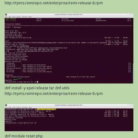
http://rpms.remirepo.net/enterprise/remi-release-8.rpm
dnf install -y epel-release tar dnf-utils
http://rpms.remirepo.net/enterprise/remi-release-8.rpm
dnf module reset php