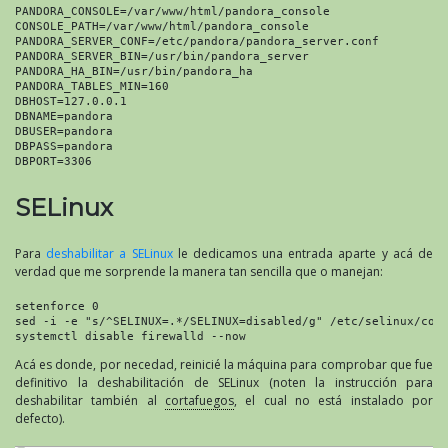
PANDORA_CONSOLE=/var/www/html/pandora_console
CONSOLE_PATH=/var/www/html/pandora_console
PANDORA_SERVER_CONF=/etc/pandora/pandora_server.conf
PANDORA_SERVER_BIN=/usr/bin/pandora_server
PANDORA_HA_BIN=/usr/bin/pandora_ha
PANDORA_TABLES_MIN=160
DBHOST=127.0.0.1
DBNAME=pandora
DBUSER=pandora
DBPASS=pandora
DBPORT=3306
SELinux
Para
deshabilitar a SELinux
le dedicamos una entrada aparte y acá de
verdad que me sorprende la manera tan sencilla que o manejan:
setenforce 0
sed -i -e "s/^SELINUX=.*/SELINUX=disabled/g" /etc/selinux/con
systemctl disable firewalld --now
Acá es donde, por necedad, reinicié la máquina para comprobar que fue
definitivo la deshabilitación de SELinux (noten la instrucción para
deshabilitar también al
cortafuegos
, el cual no está instalado por
defecto).