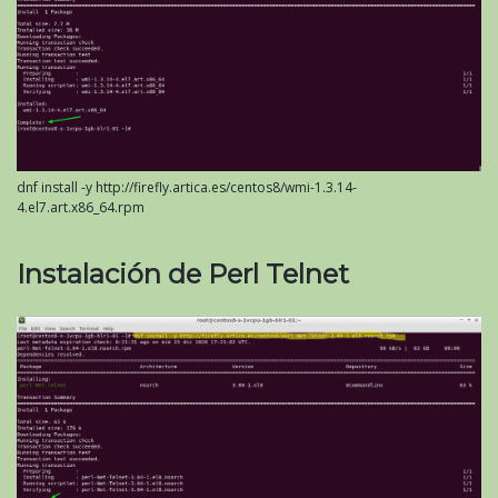
dnf install -y http://firefly.artica.es/centos8/wmi-1.3.14-
4.el7.art.x86_64.rpm
Instalación de Perl Telnet