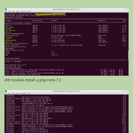
dnf module install -y php:remi-7.3