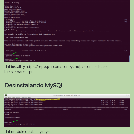
dnf install -y https://repo.percona.com/yum/percona-release-
latest.noarch.rpm
Desinstalando MySQL
dnf module disable -y mysql