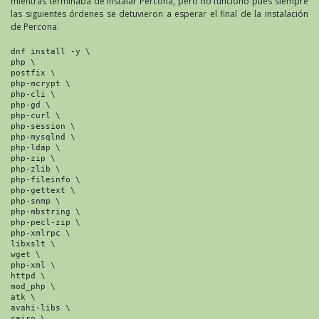
mientras terminaba de instalar Percona, pero no funcionó pues siempre
las siguientes órdenes se detuvieron a esperar el final de la instalación
de Percona.
dnf install -y \
php \
postfix \
php-mcrypt \
php-cli \
php-gd \
php-curl \
php-session \
php-mysqlnd \
php-ldap \
php-zip \
php-zlib \
php-fileinfo \
php-gettext \
php-snmp \
php-mbstring \
php-pecl-zip \
php-xmlrpc \
libxslt \
wget \
php-xml \
httpd \
mod_php \
atk \
avahi-libs \
cairo \