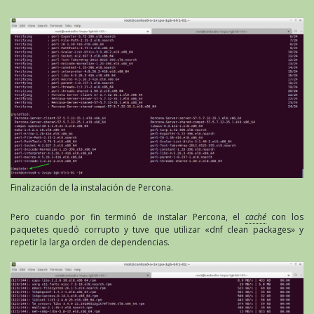
Finalización de la instalación de Percona.
Pero cuando por fin terminó de instalar Percona, el
caché
con los
paquetes quedó corrupto y tuve que utilizar «dnf clean packages» y
repetir la larga orden de dependencias.