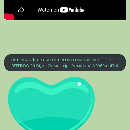
OBTENGAN $100 USD DE CRÉDITO USANDO MI CÓDIGO DE
REFERIDO EN DigitalOcean: https://m.do.co/c/c0960afaf7bf