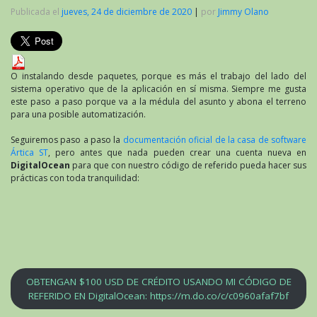
Publicada el
jueves, 24 de diciembre de 2020
|
por
Jimmy Olano
O instalando desde paquetes, porque es más el trabajo del lado del
sistema operativo que de la aplicación en sí misma. Siempre me gusta
este paso a paso porque va a la médula del asunto y abona el terreno
para una posible automatización.
Seguiremos paso a paso la
documentación oficial de la casa de software
Ártica ST
, pero antes que nada pueden crear una cuenta nueva en
DigitalOcean
para que con nuestro código de referido pueda hacer sus
prácticas con toda tranquilidad:
OBTENGAN $100 USD DE CRÉDITO USANDO MI CÓDIGO DE
REFERIDO EN DigitalOcean: https://m.do.co/c/c0960afaf7bf