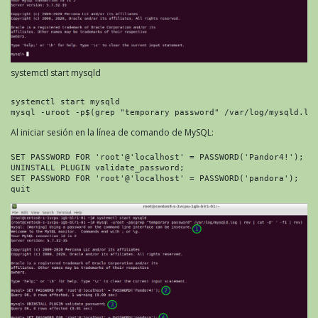
systemctl start mysqld
systemctl start mysqld

mysql -uroot -p$(grep "temporary password" /var/log/mysqld.lo
Al iniciar sesión en la línea de comando de MySQL:
SET PASSWORD FOR 'root'@'localhost' = PASSWORD('Pandor4!');

UNINSTALL PLUGIN validate_password;

SET PASSWORD FOR 'root'@'localhost' = PASSWORD('pandora');

quit