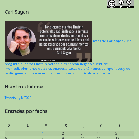
Carl Sagan.
Frases de Carl Sagan - Me
pregunto cuántos Einstein potenciales habrán llegado a sentirse
irremediablemente descorazonados a causa de exámenes competitivos y del
hastío generado por acumular méritos en su currículo a la fuerza.
Nuestro «tuiteo»:
Tweets by ks7000
Entradas por fecha
D
L
M
X
J
V
S
1
2
3
4
5
6
7
8
9
10
11
12