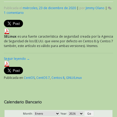
Publicada el
miércoles, 23 de diciembre de 2020
|
por
Jimmy Olano
|
1 comentario
en
Centos
8:
deshabilitación
de
SELinux
SELinux
es una fuerte característica de seguridad creada por la Agencia
de Seguridad de los EE.UU. que viene por defecto en Centos 8 (y Centos 7
también, este artículo es válido para ambas versiones).
Veamos.
Seguir leyendo
→
Publicada en
CentOS
,
CentOS 7
,
Centos 8
,
GNU/Linux
Calendario Bancario
Month:
Year: