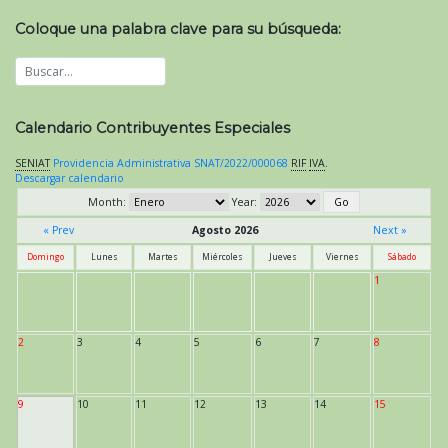
Coloque una palabra clave para su búsqueda:
Calendario Contribuyentes Especiales
SENIAT
Providencia Administrativa SNAT/2022/000068
RIF
IVA
.
Descargar calendario
Month:
Year:
« Prev
Agosto 2026
Next »
Domingo
Lunes
Martes
Miércoles
Jueves
Viernes
Sábado
1
2
3
4
5
6
7
8
9
10
11
12
13
14
15