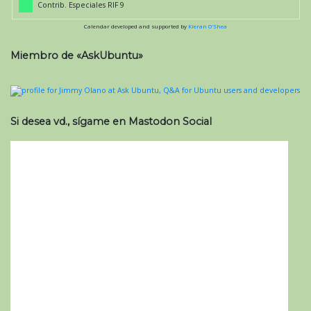
Contrib. Especiales RIF 9
Calendar developed and supported by
Kieran O'Shea
Miembro de «AskUbuntu»
Si desea vd., sígame en Mastodon Social