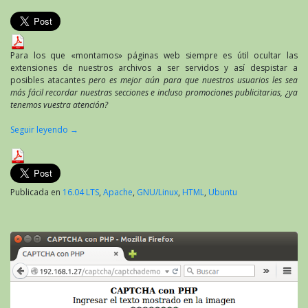
Tutorial
para
configurar
mod_rewrite
en
Para los que «montamos» páginas web siempre es útil ocultar las
Apache
extensiones de nuestros archivos a ser servidos y así despistar a
sobre
posibles atacantes
pero es mejor aún para que nuestros usuarios les sea
Ubuntu
más fácil recordar nuestras secciones e incluso promociones publicitarias, ¿ya
tenemos vuestra atención?
Seguir leyendo
→
Publicada en
16.04 LTS
,
Apache
,
GNU/Linux
,
HTML
,
Ubuntu