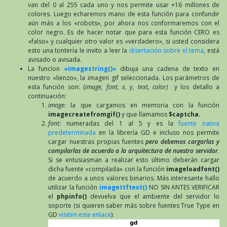
van del 0 al 255 cada uno y nos permite usar +16 millones de
colores. Luego echaremos mano de esta función para confundir
aún más a los «robots», por ahora nos conformaremos con el
color negro. Es de hacer notar que para esta función CERO es
«falso» y cualquier otro valor es «verdadero», si usted considera
esto una tontería le invito a leer la
disertación sobre el tema
, está
avisado o avisada.
La funcíon
«imagestring()»
dibuja una cadena de texto en
nuestro «lienzo», la imagen gif seleccionada. Los parámetros de
esta función son: (
image, font, x, y, text, color)
y los detallo a
continuación:
image:
la que cargamos en memoria con la función
imagecreatefromgif()
y que llamamos
$captcha.
font:
numeradas del 1 al 5 y es la
fuente nativa
predeterminada
en la librería GD e incluso nos permite
cargar nuestras propias fuentes
pero debemos cargarlas y
compilarlas de acuerdo a la arquitectura de nuestro servidor
.
Si se entusiasman a realizar esto último deberán cargar
dicha fuente «compilada» con la función
imageloadfont()
de acuerdo a unos valores binarios. Más interesante hallo
utilizar la función
imagettftext()
NO SIN ANTES VERIFICAR
el
phpinfo()
devuelva que el ambiente del servidor lo
soporte (si quieren saber más sobre fuentes True Type en
GD
visiten este enlace
):