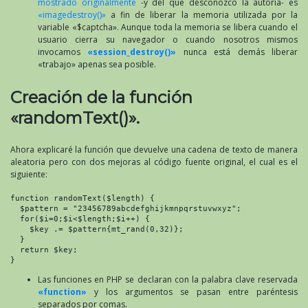
mostrado originalmente
-y del que desconozco la autoría- es
«imagedestroy()»
a fin de liberar la memoria utilizada por la
variable «$captcha». Aunque toda la memoria se libera cuando el
usuario cierra su navegador o cuando nosotros mismos
invocamos
«session_destroy()»
nunca está demás liberar
«trabajo» apenas sea posible.
Creación de la función
«randomText()».
Ahora explicaré la función que devuelve una cadena de texto de manera
aleatoria pero con dos mejoras al código fuente original, el cual es el
siguiente:
function randomText($length) {

  $pattern = "23456789abcdefghijkmnpqrstuvwxyz";

  for($i=0;$i<$length;$i++) {

    $key .= $pattern{mt_rand(0,32)};

  }

  return $key;

}
Las funciones en PHP se declaran con la palabra clave reservada
«function»
y los argumentos se pasan entre paréntesis
separados por comas.