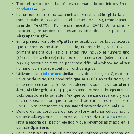
Todo el cuerpo de la función esta demarcado por inicio y fin de
corchetes
«{ … }».
La función toma como parámetro la variable
«$lenght»
la cual
toma el valor de «7» al hacer el llamado de la siguiente manera:
«randomText(7)»
. Por ende nuestro CAPTCHA tendrá 7
caracteres, recuerden que estamos limitados al espacio del
«bgcaptcha.gif»
.
En la primera variable
«$pattern»
establecemos los caracteres
que queremos mostrar al usuario, no repetidos, y aquí va la
primera mejora que les dije antes: NO incluyo el número uno
(«1»), ni la letra ele («l») ni tampoco el número cero («0») ni la letra
o («O») porque se trata de ponersela difícil al «robot», no al ser
humano, quien puede confundir dichos signos.
Utilizamos un
ciclo «for»
similar al usado en lenguaje C, es decir,
un valor de inicio, una condición que se evalúa en cada ciclo y un
incremento en cada ciclo. Así establecemos que al escribir
«for (
$i=0; $i<$length; $i++ ) {…}»
estamos ordenando ejecutar un
ciclo basado en la variable
«$i»
que comienza desde cero y que
mientras sea menor que la longitud de caracteres de nuestro
CAPTCHA se incremente en una unidad para cada ciclo,
«$i++»
.
Dentro de los corchetes del
ciclo «for»
anterior colocamos la
variable
«$key»
que se autoconcatena en cada rizo
«.=»
con una
letra aleatoria del patrón elegido y que llevamos asignado en la
variable
$pattern
.
En el lenguaje PHP (e igualmente en Python) cada cadena de