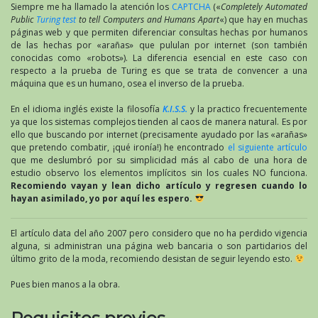
Siempre me ha llamado la atención los
CAPTCHA
(«
Completely Automated
Public
Turing test
to tell Computers and Humans Apart
«) que hay en muchas
páginas web y que permiten diferenciar consultas hechas por humanos
de las hechas por «arañas» que pululan por internet (son también
conocidas como «robots»). La diferencia esencial en este caso con
respecto a la prueba de Turing es que se trata de convencer a una
máquina que es un humano, osea el inverso de la prueba.
En el idioma inglés existe la filosofía
K.I.S.S.
y la practico frecuentemente
ya que los sistemas complejos tienden al caos de manera natural. Es por
ello que buscando por internet (precisamente ayudado por las «arañas»
que pretendo combatir, ¡qué ironía!) he encontrado
el siguiente artículo
que me deslumbró por su simplicidad más al cabo de una hora de
estudio observo los elementos implícitos sin los cuales NO funciona.
Recomiendo vayan y lean dicho artículo y regresen cuando lo
hayan asimilado, yo por aquí les espero.
El artículo data del año 2007 pero considero que no ha perdido vigencia
alguna, si administran una página web bancaria o son partidarios del
último grito de la moda, recomiendo desistan de seguir leyendo esto.
Pues bien manos a la obra.