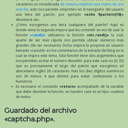
caracteres es considerada
de manera implícita una matriz de una
sola fila
, esto nos permite «imprimir» en el navegador del usuario
una letra del patrón, por ejemplo
«echo $pattern{10}»
devolverá «b».
¿Cómo escogemos una letra cualquiera del patrón? Aquí es
donde viene la segunda mejora que les comenté: en vez de usar la
función
«rand()»
utilizamos la función
«mt_rand()»
la cual,
aparte de ser más rápida nos permite utilizar números más
grandes (de ser necesario). Dicha mejora la propone un usuario
llamado «caos30» en los comentarios de la entrada del blog en la
cual se inspira este tema. Esta función tiene dos argumentos que
nos permiten acotar el número devuelto: para este caso es (0, 32)
que es precisamente el largo del patrón que escogimos (el
abecedario inglés 26 caracteres más los diez dígitos numéricos
son 36 menos 4 que eliminé para evitar confusiones a los
humanos).
Es necesario el comando
«return»
acompañado de la variable
que debe devolver la función, en nuestro caso es un tipo «cadena
de texto».
Guardado del archivo
«captcha.php».