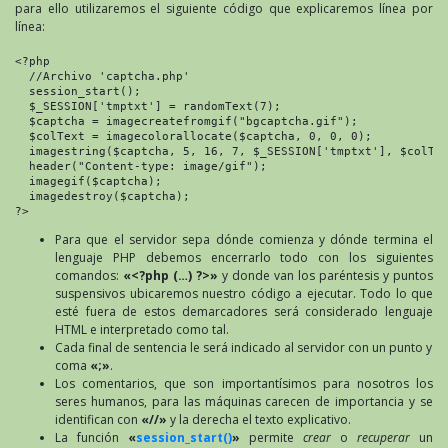
para ello utilizaremos el siguiente código que explicaremos línea por
línea:
<?php

  //Archivo 'captcha.php'

  session_start();

  $_SESSION['tmptxt'] = randomText(7);

  $captcha = imagecreatefromgif("bgcaptcha.gif");

  $colText = imagecolorallocate($captcha, 0, 0, 0);

  imagestring($captcha, 5, 16, 7, $_SESSION['tmptxt'], $colTex
  header("Content-type: image/gif");

  imagegif($captcha);

  imagedestroy($captcha);

?>
Para que el servidor sepa dónde comienza y dónde termina el
lenguaje PHP debemos encerrarlo todo con los siguientes
comandos:
«<?php (…) ?>»
y donde van los paréntesis y puntos
suspensivos ubicaremos nuestro código a ejecutar. Todo lo que
esté fuera de estos demarcadores será considerado lenguaje
HTML e interpretado como tal.
Cada final de sentencia le será indicado al servidor con un punto y
coma
«;»
.
Los comentarios, que son importantísimos para nosotros los
seres humanos, para las máquinas carecen de importancia y se
identifican con
«//»
y la derecha el texto explicativo.
La función
«
session_start()
»
permite
crear
o
recuperar
un