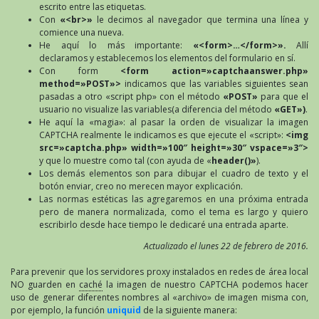
escrito entre las etiquetas.
Con
«<br>»
le decimos al navegador que termina una línea y
comience una nueva.
He aquí lo más importante:
«<form>…</form>».
Allí
declaramos y establecemos los elementos del formulario en sí.
Con form
<form action=»captchaanswer.php»
method=»POST»>
indicamos que las variables siguientes sean
pasadas a otro «script php» con el método
«POST»
para que el
usuario no visualize las variables(a diferencia del método
«GET»)
.
He aquí la «magia»: al pasar la orden de visualizar la imagen
CAPTCHA realmente le indicamos es que ejecute el «script»:
<img
src=»captcha.php» width=»100″ height=»30″ vspace=»3″>
y que lo muestre como tal (con ayuda de «
header()»
).
Los demás elementos son para dibujar el cuadro de texto y el
botón enviar, creo no merecen mayor explicación.
Las normas estéticas las agregaremos en una próxima entrada
pero de manera normalizada, como el tema es largo y quiero
escribirlo desde hace tiempo le dedicaré una entrada aparte.
Actualizado el lunes 22 de febrero de 2016.
Para prevenir que los servidores proxy instalados en redes de área local
NO guarden en
caché
la imagen de nuestro CAPTCHA podemos hacer
uso de generar diferentes nombres al «archivo» de imagen misma con,
por ejemplo, la función
uniquid
de la siguiente manera: