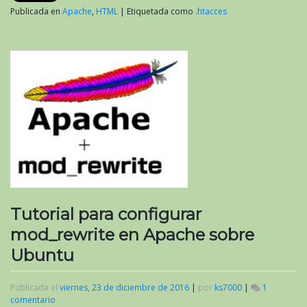
Publicada en
Apache
,
HTML
|
Etiquetada como
.htacces
Tutorial para configurar
mod_rewrite en Apache sobre
Ubuntu
Publicada el
viernes, 23 de diciembre de 2016
|
por
ks7000
|
1
comentario
en