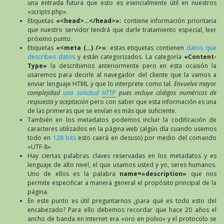
una entrada futura que esto es esencialmente útil en nuestros
«scripts php».
Etiquetas
«<head>…</head>»:
contiene información prioritaria
que nuestro servidor tendrá que darle tratamiento especial, leer
próximo punto.
Etiquetas
«<meta (…) />»
: estas etiquetas contienen
datos que
describen datos
y están categorizados. La categoría
«Content-
Type»
la describimos anteriormente pero en esta ocasión la
usaremos para decirle al navegador del cliente que la vamos a
enviar lenguaje HTML y que lo interprete como tal.
Envuelve mayor
complejidad
una solicitud
HTTP
pues incluye códigos numéricos de
respuesta y aceptación
pero con saber que esta información es una
de las primeras que se envían es más que suficiente.
También en los metadatos podemos incluir la codificación de
caracteres utilizados en la página web (algún día cuando usemos
todo en
128 bits
esto caerá en desuso) por medio del comando
«UTF-8».
Hay ciertas palabras claves reservadas en los metadatos y es
lenguaje de alto nivel, el que usamos usted y yo, seres humanos.
Uno de ellos es la palabra
name=»description»
que nos
permite especificar a manera general el propósito principal de la
página.
En este punto es útil preguntarnos ¿para qué es todo esto del
encabezado? Para ello debemos recordar que hace 20 años el
ancho de banda en internet era «oro en polvo» y el protocolo se