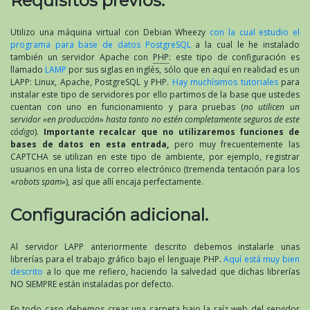
Requisitos previos.
Utilizo una máquina virtual con Debian Wheezy
con la cual estudio el
programa para base de datos PostgreSQL
a la cual le he instalado
también un servidor Apache con
PHP
: este tipo de configuración es
llamado
LAMP
por sus siglas en inglés, sólo que en aquí en realidad es un
LAPP: Linux, Apache, PostgreSQL y PHP.
Hay muchísimos tutoriales
para
instalar este tipo de servidores por ello partimos de la base que ustedes
cuentan con uno en funcionamiento y para pruebas (
no utilicen un
servidor «en producción» hasta tanto no estén completamente seguros de este
código
).
Importante recalcar que no utilizaremos funciones de
bases de datos en esta entrada,
pero muy frecuentemente las
CAPTCHA se utilizan en este tipo de ambiente, por ejemplo, registrar
usuarios en una lista de correo electrónico (tremenda tentación para los
«
robots spam»
), así que allí encaja perfectamente.
Configuración adicional.
Al servidor LAPP anteriormente descrito debemos instalarle unas
librerías para el trabajo gráfico bajo el lenguaje PHP.
Aquí está muy bien
descrito
a lo que me refiero, haciendo la salvedad que dichas librerías
NO SIEMPRE están instaladas por defecto.
En todo caso debemos crear una carpeta bajo la raíz web del servidor