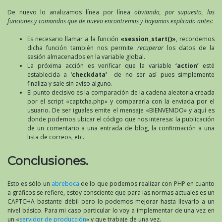
De nuevo lo analizamos línea por línea
obviando, por supuesto, las
funciones y comandos que de nuevo encontremos y hayamos explicado antes:
Es necesario llamar a la función
«session_start()»
, recordemos
dicha función también nos permite
recuperar
los datos de la
sesión almacenados en la variable global.
La próxima acción es verificar que la variable
‘action’
esté
establecida a ‘
checkdata’
de no ser así pues simplemente
finaliza y sale sin aviso alguno.
El punto decisivo es la comparación de la cadena aleatoria creada
por el script «captcha.php» y compararla con la enviada por el
usuario. De ser iguales emite el mensaje «BIENVENIDO» y aquí es
donde podemos ubicar el código que nos interesa: la publicación
de un comentario a una entrada de blog, la confirmación a una
lista de correos, etc.
Conclusiones.
Esto es sólo un
abreboca
de lo que podemos realizar con PHP en cuanto
a gráficos se refiere, estoy consciente que para las normas actuales es un
CAPTCHA bastante débil pero lo podemos mejorar hasta llevarlo a un
nivel básico. Para mi caso particular lo voy a implementar de una vez en
un «
servidor de producción
» y que trabaje de una vez.