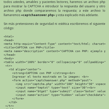
todos ustedes, amables y pacientes lectores, haremos un archivo php
para mostrar la CAPTCHA e introducir la respuesta del usuario y otro
archivo php donde compararemos la respuesta; a este archivo lo
llamaremos
«captchaanswer.php
» y esta explicado más adelante.
Sin más pretensiones de seguridad ni estética escribiremos el siguiente
código:
<html>

<head>

<meta http-equiv="Content-Type" content="text/html; charset=
U
<title>CAPTCHA con PHP</title>

<meta name="description" content="CAPTCHA con PHP: ejemplo par
</head>

<body>

<table width="100%" border="0" cellspacing="0" cellpadding="0"
 <tr>

   <td align="center">

     <strong>CAPTCHA con PHP </strong><br>

     Ingresar el texto mostrado en la imagen: <br>

     <form action="captchaanswer.php" method="post">

       <img src="captcha.php" width="100" height="30" vspace="
       <input name="tmptxt" type="text" size="30"><br>

       <input name="btget" type="submit" class="boton" value="
       <input name="action" type="hidden" value="checkdata">

     </form>

   </td>

 </tr>
