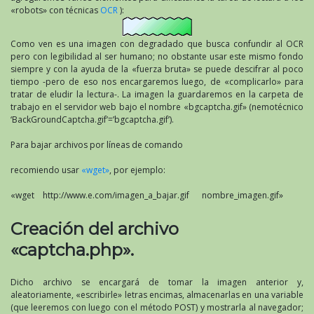
«robots» con técnicas
OCR
):
Como ven es una imagen con degradado que busca confundir al OCR
pero con legibilidad al ser humano; no obstante usar este mismo fondo
siempre y con la ayuda de la «fuerza bruta» se puede descifrar al poco
tiempo -pero de eso nos encargaremos luego, de «complicarlo» para
tratar de eludir la lectura-. La imagen la guardaremos en la carpeta de
trabajo en el servidor web bajo el nombre «bgcaptcha.gif» (nemotécnico
‘BackGroundCaptcha.gif’=’bgcaptcha.gif’).
Para bajar archivos por líneas de comando
recomiendo usar
«wget»
, por ejemplo:
«wget http://www.e.com/imagen_a_bajar.gif nombre_imagen.gif»
Creación del archivo
«captcha.php».
Dicho archivo se encargará de tomar la imagen anterior y,
aleatoriamente, «escribirle» letras encimas, almacenarlas en una variable
(que leeremos con luego con el método POST) y mostrarla al navegador;