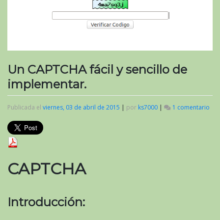
Un CAPTCHA fácil y sencillo de
implementar.
Publicada el
viernes, 03 de abril de 2015
|
por
ks7000
|
1 comentario
en
Un
CA
fáci
y
sen
de
CAPTCHA
imp
Introducción: