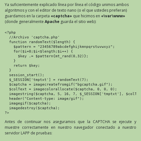
Ya suficientemente explicado línea por línea el código unimos ambos
algoritmos y con el editor de texto nano (o el que ustedes prefieran)
guardamos en la carpeta
«captcha»
que hicimos en
«\var\www»
(donde generalmente
Apache
guarda el sitio web):
<?php

  //Archivo 'captcha.php'

  function randomText($length) {

    $pattern = "23456789abcdefghijkmnpqrstuvwxyz";

    for($i=0;$i<$length;$i++) {

      $key .= $pattern{mt_rand(0,32)};

    }

    return $key;

  }

  session_start();

  $_SESSION['tmptxt'] = randomText(7);

  $captcha = imagecreatefromgif("bgcaptcha.gif");

  $colText = imagecolorallocate($captcha, 0, 0, 0);

  imagestring($captcha, 5, 16, 7, $_SESSION['tmptxt'], $colTex
  header("Content-type: image/gif");

  imagegif($captcha);

  imagedestroy($captcha);

?>
Antes de continuar nos aseguramos que la CAPTCHA se ejecute y
muestre correctamente en nuestro navegador conectado a nuestro
servidor LAPP de pruebas: