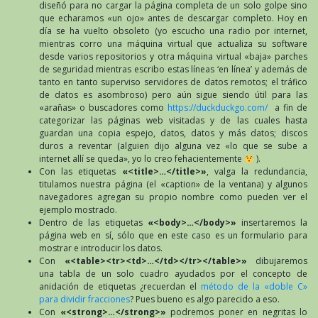
diseñó para no cargar la página completa de un solo golpe sino
que echaramos «un ojo» antes de descargar completo. Hoy en
día se ha vuelto obsoleto (yo escucho una radio por internet,
mientras corro una máquina virtual que actualiza su software
desde varios repositorios y otra máquina virtual «baja» parches
de seguridad mientras escribo estas líneas ‘en línea’ y además de
tanto en tanto superviso servidores de datos remotos; el tráfico
de datos es asombroso) pero aún sigue siendo útil para las
«arañas» o buscadores como
https://duckduckgo.com/
a fin de
categorizar las páginas web visitadas y de las cuales hasta
guardan una copia espejo, datos, datos y más datos; discos
duros a reventar (alguien dijo alguna vez «lo que se sube a
internet allí se queda», yo lo creo fehacientemente
).
Con las etiquetas
«<title>…</title>»
, valga la redundancia,
titulamos nuestra página (el «caption» de la ventana) y algunos
navegadores agregan su propio nombre como pueden ver el
ejemplo mostrado.
Dentro de las etiquetas
«<body>…</body>»
insertaremos la
página web en sí, sólo que en este caso es un formulario para
mostrar e introducir los datos.
Con
«<table><tr><td>…</td></tr></table>»
dibujaremos
una tabla de un solo cuadro ayudados por el concepto de
anidación de etiquetas ¿recuerdan el
método de la «doble C»
para dividir fracciones
? Pues bueno es algo parecido a eso.
Con
«<strong>…</strong>»
podremos poner en negritas lo