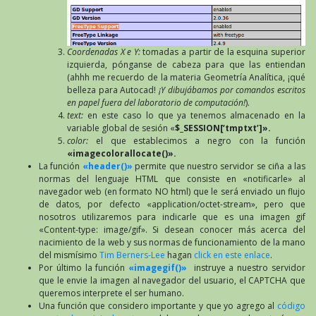
Coordenadas X e Y:
tomadas a partir de la esquina superior
izquierda, pónganse de cabeza para que las entiendan
(ahhh me recuerdo de la materia Geometría Analítica, ¡qué
belleza para Autocad!
¡Y dibujábamos por comandos escritos
en papel fuera del laboratorio de computación!
).
text:
en este caso lo que ya tenemos almacenado en la
variable global de sesión «
$_SESSION[‘tmptxt’]».
color:
el que establecimos a negro con la función
«imagecolorallocate()».
La función
«header()»
permite que nuestro servidor se ciña a las
normas del lenguaje HTML que consiste en «notificarle» al
navegador web (en formato NO html) que le será enviado un flujo
de datos, por defecto «application/octet-stream», pero que
nosotros utilizaremos para indicarle que es una imagen gif
«Content-type: image/gif». Si desean conocer más acerca del
nacimiento de la web y sus normas de funcionamiento de la mano
del mismísimo
Tim Berners-Lee
hagan
click en este enlace
.
Por último la función
«imagegif()»
instruye a nuestro servidor
que le envie la imagen al navegador del usuario, el CAPTCHA que
queremos interprete el ser humano.
Una función que considero importante y que yo agrego al
código