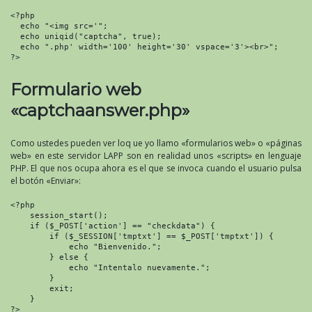
<?php

  echo "<img src='";

  echo uniqid("captcha", true);

  echo ".php' width='100' height='30' vspace='3'><br>";

?>
Formulario web
«captchaanswer.php»
Como ustedes pueden ver loq ue yo llamo «formularios web» o «páginas
web» en este servidor LAPP son en realidad unos «scripts» en lenguaje
PHP. El que nos ocupa ahora es el que se invoca cuando el usuario pulsa
el botón «Enviar»:
<?php

    session_start();

    if ($_POST['action'] == "checkdata") {

        if ($_SESSION['tmptxt'] == $_POST['tmptxt']) {

            echo "Bienvenido.";

        } else {

            echo "Intentalo nuevamente.";

        }

        exit;

    }

?>