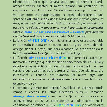
identificador único que servirá para que el servidor pueda
atender varios clientes al mismo tiempo sin confundir las
respuestas de cada usuario. No debemos preocuparnos mucho
ya que todo es automatizado, si acaso dedicaremos una
sentencia
«if-then-else»
por si acaso devuelve el valor «falso», es
decir, no se pudo iniciar sesión (todo el mundo da por sentado que
devuelve «verdadero»).
Importante, muy importante, el comprender
sobre el
cómo PHP compara dos variables y/o valores
para devolver
«verdadero» o «falso», merece su estudio de 10 minutos.
La función
«$_SESSION[]»
permite asignar un valor a una variable
en la sesión iniciada en el punto anterior y es un variable de
arreglo global. El texto, que será aleatorio, lo proporcionará la
función
«randomText()»
que escribiremos luego.
La función
«imagecreatefromgif()»
nos permitirá «cargar en
memoria» la imagen que destinamos como fondo del CAPTCHA y
devolverá un «identificador de imagen» representado en una
variable que usaremos para agregar el texto que identificará e
introducirá el usuario, ser humano. De nuevo digo que
deberíamos destinar un
«if-then-else»
dado el caso la función
devuelva «falso».
El comando anterior nos permitió establecer el «lienzo» donde
vamos a escribir las letras aleatorias; pues el comando
«imagecolorallocate()»
nos permite fijar el color con que las
«pintaremos»: «0, 0, 0» corresponde al color negro en la
codificación de valores «RGB»,
«Red Green Blue»
y cuyos valores