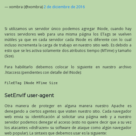
— xombra (@xombra)
2 de diciembre de 2016
Si utilizamos un servidor único podemos agregar INode, cuando hay
varios servidores web para una misma página los ETags se vuelven
inútiles ya que en cada servidor cada INode es diferente con lo cual
incluso incrementa la carga de trabajo en nuestro sitio web. Es debido a
esto que se les activa solamente dos atributos: tiempo (MTime) y tamaño
(Size).
Para habilitarlo debemos colocar lo siguiente en nuestro archivo
.htaccess (pendientes con detalle del INode):
FileETag INode MTime Size
SetEnvIf user-agent
Otra manera de proteger en alguna manera nuestro Apache es
denegando a ciertos agentes que visiten nuestro sitio. Cada navegador
web envia su identificación al solicitar una página web y a nuestro
servidor podemos denegar el acceso (esto no quiere decir que a su vez
los atacantes «disfrazen» su software de ataque como algún navegador
web popular). La sintaxis que debemos usar es la siguiente: