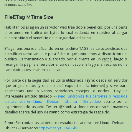
el punto anterior.
FileETag MTime Size
Habilitar los ETag en un servidor web trae doble beneficio: por una parte
ahorramos en tráfico de bytes lo cual redunda en rapidez al cargar
nuestro sitio y el beneficio de la seguridad adicional.
ETags funciona identificando en un archivo TAGS las características que
identifican unívocamente para fichero que pondemos a disposición del
público. Es transmitido y guardado por el cliente en un
caché
, luego si
recargan la página el servidor envia de nuevo el ETag y si el recurso no ha
cambiado pues se ahorra el envio.
Por parte de la seguridad es útil si utilizamos
rsync
desde un servidor
que origina datos (y que no está expuesto a la internet) y sirve para
«alimentar» uno o varios servidores espejos -o nodos-. Hay un
interesante artículo titulado «
Rsync: Sincroniza tus carpetas o respalda
tus archivos en Linux – Debian – Ubuntu – Derivados
» escrito por el
experimentado usuario Twitter @Xombra donde encontraréis mayores
detalles acerca del uso de
rsync
como estrategia de respaldo.
Rsync: Sincroniza tus carpetas o respalda tus archivos en Linux – Debian –
Ubuntu – Derivados
https://t.co/y1L3s40Gk7