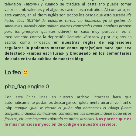
televisión «
sitcom»
) y cuando se traduce al castellano puede tomar
valores ambivalentes y el algunos casos hasta extraños. Al contrario, en
este campo, en el idiom inglés son pocos los casos que esto sucede
(de
hecho ellos GUSTAN de palabras cortas, no hablemos ya si gustan de
sinonimias, además ellos utilizan marcas comerciales como nombres propios
para los principios químicos activos)
, un caso muy particular es el
medicamento contra la depresión llamado «Prozac» y por algunos es
escrito como «Prosac»:
en nuestras reglas de expresiones
regulares lo podemos marcar como «pro[sz]ac» para que sea
detectado -ambas escrituras- y bloqueado en los comentarios
de cada entrada pública de nuestro blog.
Lo feo
php_flag engine 0
Con esta única línea en nuestro archivo .htaccess hará que
automáticamente podamos descargar completamente un archivo .html o
.php
aunque igual se ejecute el guión php obtenemos el código fuente
completo, incluidas contraseñas, comentarios, los diversos include hacia otros
ficheros, etc. que hayamos colocado en dichos archivos.
Nos parece que es
la más maliciosa inyección de código en nuestro servidor.