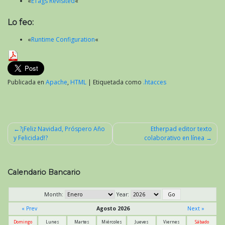
«
ETags Revisited
«
Lo feo:
«
Runtime Configuration
«
Publicada en
Apache
,
HTML
|
Etiquetada como
.htacces
?¡Feliz Navidad, Próspero Año
Etherpad editor texto
y Felicidad!?
colaborativo en línea
Navegación
de
entradas
Calendario Bancario
Month:
Year:
« Prev
Agosto 2026
Next »
Domingo
Lunes
Martes
Miércoles
Jueves
Viernes
Sábado