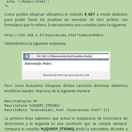
 echo '</body></html';

?>
Como podéis observar utilizamos el método
$_GET
a modo didáctico
para poder hacer las pruebas sin necesitar de otro archivo con
formulario que lo refiera. Si introducimos una consulta como la siguiente:
http://192.168.1.47/bienvenido.html?nombre=Pedro
Obtendremos la siguiente respuesta:
bienvenido html con pase de consulta
Pero como buscamos bloquear dichos «accesos directos» debemos
modificar nuestro .htaccess de la siguiente manera:
RewriteEngine On

RewriteCond %{QUERY_STRING} .

RewriteRule ^bienvenido\.html /bienvenido.html? [L]
La primera línea sabemos que activa la maquinaría de reescritura de
direcciones y la segunda es una condición que se cumple siempre:
compara la consulta
%{QUERY_STRING}
(toda la subcadena de texto a