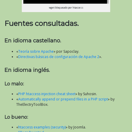
wget bloqueado por htaccess
Fuentes consultadas.
En idioma castellano.
«
Teoría sobre Apache
» por Sapoclay.
«
Directivas básicas de configuración de Apache 2
».
En idioma inglés.
Lo malo:
«
PHP htaccess injection cheat sheet
» by Suhosin.
«
Automatically append or prepend files in a PHP script
» by
TheElectryToolBox.
Lo bueno:
«
htaccess examples (security)
» by Joomla.