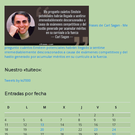
Frases de Carl Sagan - Me
pregunto cuántos Einstein potenciales habrán llegado a sentirse
irremediablemente descorazonados a causa de exámenes competitivos y del
hastío generado por acumular méritos en su currículo a la fuerza.
Nuestro «tuiteo»:
Tweets by ks7000
Entradas por fecha
D
L
M
X
J
V
S
1
2
3
4
5
6
7
8
9
10
11
12
13
14
15
16
17
18
19
20
21
22
23
24
25
26
27
28
29
30
31