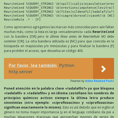
RewriteCond %{QUERY_STRING} \b(spill|cialis|ejaculation|erecti
RewriteCond %{QUERY_STRING} \b(erections|impotence|levitra|lib
RewriteCond %{QUERY_STRING} \b(fitex|sildenafil|tadalafilo?)\b
RewriteCond %{QUERY_STRING} \b(viagra|duroval|viasek)\b [NC]

RewriteRule .* - [F]
Como apreciamos agregamos las marcas más conocidas pero aún faltan
muchas más, como la lista es larga «encadenamos» cada
RewriteCond
con la bandera [OR]
pero la última línea antes de RewriteRule NO debe
contener
[OR]. La otra bandera utilizada es [NC] para que coincida en la
búsqueda en mayúsculas y/o minúsculas y para finalizar la bandera [F]
para prohibir el acceso, que devuelva un código 403.
Por favor, lea también
Python
http.server
Powered by
Inline Related Posts
Poned atención en la palabra clave «tadalafilo?» ya que bloquea
«tadalafil» o «tadalafilo» y en idioma castellano los nombres de
principios químicos activos siempre la última letra produce
sinonimías (otro ejemplo: «ciprofloxacino» y «ciprofloxacina»
significan exactamente lo mismo).
Esto es así debido que en inglés el
género no toma mayor importancia (y en el lenguaje cotidiano da pie a
muchas situaciones graciosas que aprovechan guiones de series de