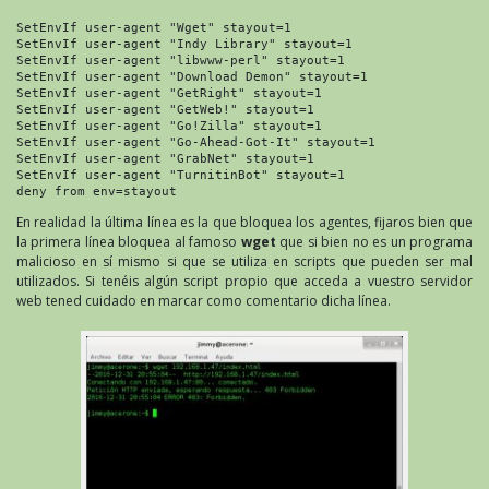
SetEnvIf user-agent "Wget" stayout=1

SetEnvIf user-agent "Indy Library" stayout=1

SetEnvIf user-agent "libwww-perl" stayout=1

SetEnvIf user-agent "Download Demon" stayout=1

SetEnvIf user-agent "GetRight" stayout=1

SetEnvIf user-agent "GetWeb!" stayout=1

SetEnvIf user-agent "Go!Zilla" stayout=1

SetEnvIf user-agent "Go-Ahead-Got-It" stayout=1

SetEnvIf user-agent "GrabNet" stayout=1

SetEnvIf user-agent "TurnitinBot" stayout=1

deny from env=stayout
En realidad la última línea es la que bloquea los agentes, fijaros bien que
la primera línea bloquea al famoso
wget
que si bien no es un programa
malicioso en sí mismo si que se utiliza en scripts que pueden ser mal
utilizados. Si tenéis algún script propio que acceda a vuestro servidor
web tened cuidado en marcar como comentario dicha línea.