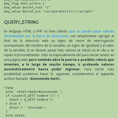
php_flag html_errors 1

php_value docref_root "x"

php_value docref_ext "<script>alert(1);</script>"
QUERY_STRING
En lenguaje HTML y PHP es bien sabido
que se puede pasar valores
directamente por la barra de direcciones
con simplemente agregar al
final de la dirección web un signo de cierre de interrogación
acompañado del nombre de la variable, un signo de igualdad y el valor
de la variable. Si se desean pasar más valores se utiliza un et «&» y se
repite el procedimiento. Esto es especialmente útil para iniciar sesión en
una página web
pero también abre la puerta a posibles robots que
intenten, a lo largo de mucho tiempo, ir probando valores
automáticamente hasta poder ingresar.
Para cerrar esta
posibilidad podemos hacer lo siguiente, consideremos el siguiente
archivo llamado «
bienvenido.hmtl
«:
<?php

 echo '<html><body>Bienvenido ';

 if (isset($_GET['nombre'])) {

   $test = $_GET['nombre'];

 } else {

   $test = ' Invitado';

 }

 echo $test;
