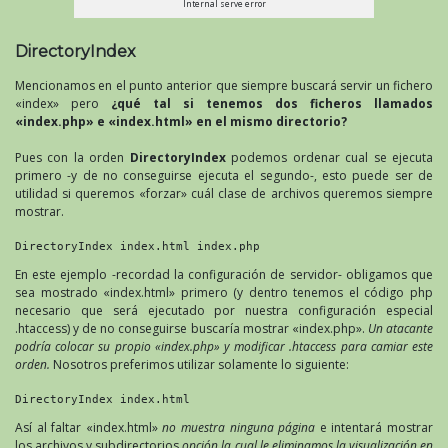
Internal serve error
DirectoryIndex
Mencionamos en el punto anterior que siempre buscará servir un fichero
«index» pero
¿qué tal si tenemos dos ficheros llamados
«index.php» e «index.html» en el mismo directorio?
Pues con la orden
DirectoryIndex
podemos ordenar cual se ejecuta
primero -y de no conseguirse ejecuta el segundo-, esto puede ser de
utilidad si queremos «forzar» cuál clase de archivos queremos siempre
mostrar.
DirectoryIndex index.html index.php
En este ejemplo -recordad la configuración de servidor- obligamos que
sea mostrado «index.html» primero (y dentro tenemos el código php
necesario que será ejecutado por nuestra configuración especial
.htaccess) y de no conseguirse buscaría mostrar «index.php».
Un atacante
podría colocar su propio «index.php» y modificar .htaccess para camiar este
orden.
Nosotros preferimos utilizar solamente lo siguiente:
DirectoryIndex index.html
Así al faltar «index.html»
no muestra ninguna página
e intentará mostrar
los archivos y subdirectorios
opción la cual le eliminamos la visualización en