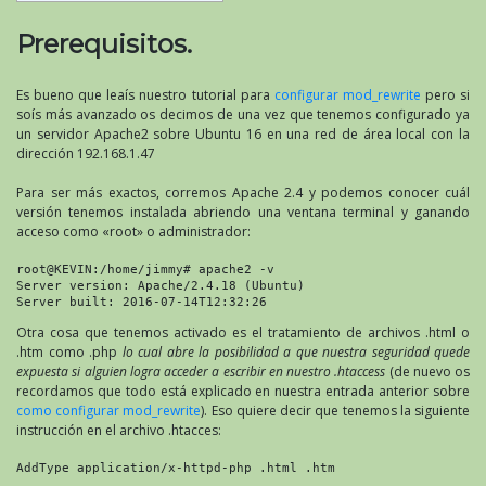
Prerequisitos.
Es bueno que leaís nuestro tutorial para
configurar mod_rewrite
pero si
soís más avanzado os decimos de una vez que tenemos configurado ya
un servidor Apache2 sobre Ubuntu 16 en una red de área local con la
dirección 192.168.1.47
Para ser más exactos, corremos Apache 2.4 y podemos conocer cuál
versión tenemos instalada abriendo una ventana terminal y ganando
acceso como «root» o administrador:
root@KEVIN:/home/jimmy# apache2 -v

Server version: Apache/2.4.18 (Ubuntu)

Server built: 2016-07-14T12:32:26
Otra cosa que tenemos activado es el tratamiento de archivos .html o
.htm como .php
lo cual abre la posibilidad a que nuestra seguridad quede
expuesta si alguien logra acceder a escribir en nuestro .htaccess
(de nuevo os
recordamos que todo está explicado en nuestra entrada anterior sobre
como configurar mod_rewrite
). Eso quiere decir que tenemos la siguiente
instrucción en el archivo .htacces:
AddType application/x-httpd-php .html .htm