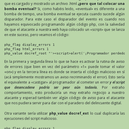
que es cargado y mostrado un archivo .html
¿pero que tal colocar una
bomba eventual?
Si, como habéis leido, «eventual» es diferente a una
bomba de tiempo, una bomba eventual se ejecuta cuando sucede algún
disparador. Para este caso el disparador del evento es cuando nos
hayamos equivocado programando algún código php, con la salvedad
de que el atacante a nuestra web haya colocado un «script» que se lanza
en este suceso, pero veamos el código:
php_flag display_errors 1

php_flag html_errors 1

php_value docref_root "'><script>alert('¡Programador perdedor
En la primera y segunda línea lo que se hace es activar la rutina de aviso
de errores (que bien en vez del parámetro «1» puede tomar el valor
«on») y en la tercera línea es donde se inserta el código malicioso en sí
(acá simplemente mostramos un aviso recriminando el error). Esto sería
el equivalente a «castigar» al programador al cometer un error
y el script
que desencadene podría ser peor aún todavía.
Por extraño
comportamiento, esto produciría un muy extraño regocijo a nuestro
atacante y esperad también ver algún código de aviso para el atacante
que nos pudiera servir para dar con el paradero del delincuente digital.
Otra variante sería utilizar
php_value docref_ext
lo cual duplicaría las
ejecuciones del script malicioso.
php_flag display_errors 1
