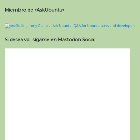
Miembro de «AskUbuntu»
Si desea vd., sígame en Mastodon Social