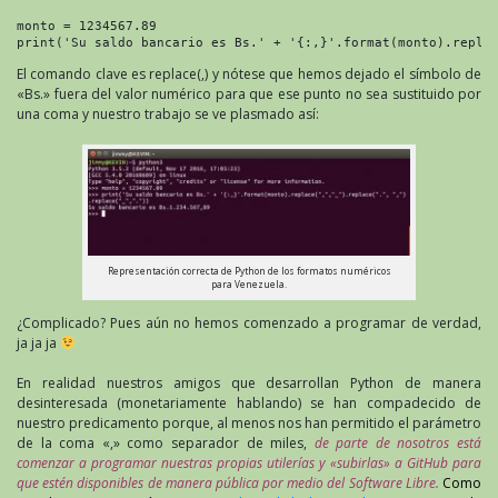
monto = 1234567.89

print('Su saldo bancario es Bs.' + '{:,}'.format(monto).repla
El comando clave es replace(,) y nótese que hemos dejado el símbolo de
«Bs.» fuera del valor numérico para que ese punto no sea sustituido por
una coma y nuestro trabajo se ve plasmado así:
Representación correcta de Python de los formatos numéricos
para Venezuela.
¿Complicado? Pues aún no hemos comenzado a programar de verdad,
ja ja ja
En realidad nuestros amigos que desarrollan Python de manera
desinteresada (monetariamente hablando) se han compadecido de
nuestro predicamento porque, al menos nos han permitido el parámetro
de la coma «,» como separador de miles,
de parte de nosotros está
comenzar a programar nuestras propias utilerías y «subirlas» a GitHub para
que estén disponibles de manera pública por medio del Software Libre.
Como