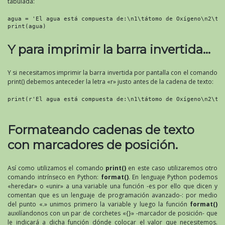
tabulada:
agua = 'El agua está compuesta de:\n1\tátomo de Oxígeno\n2\tát
print(agua)
Y para imprimir la barra invertida…
Y si necesitamos imprimir la barra invertida por pantalla con el comando
print() debemos anteceder la letra «r» justo antes de la cadena de texto:
print(r'El agua está compuesta de:\n1\tátomo de Oxígeno\n2\tát
Formateando cadenas de texto
con marcadores de posición.
Así como utilizamos el comando
print()
en este caso utilizaremos otro
comando intrínseco en Python:
format()
. En lenguaje Python podemos
«heredar» o «unir» a una variable una función -es por ello que dicen y
comentan que es un lenguaje de programación avanzado-: por medio
del punto «.» unimos primero la variable y luego la función
format()
auxilíandonos con un par de corchetes «{}» -marcador de posición- que
le indicará a dicha función dónde colocar el valor que necesitemos.