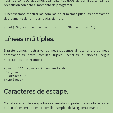
lidiamos con eso debemos usar distintos tipos de comillas, tengamos
precaución con esto al momento de programar.
Si necesitamos mostrar las comillas en sí mismas pues las encerramos
debidamente de forma anidada, ejemplo:
print('Sí, eso fue lo que ella dijo:"Hacia el sur"')
Líneas múltiples.
Si pretendemos mostrar varias líneas podemos almacenar dichas líneas
encerrandolas entre comillas triples (sencillas o dobles, según
necesitemos o queramos):
agua = '''El agua está compuesta de:

-Oxígeno

-Hidrógeno'''

print(agua)
Caracteres de escape.
Con el caracter de escape barra invertida «\» podemos escribir nuestro
apóstrofo encerrado entre comillas simples de la siguiente manera: