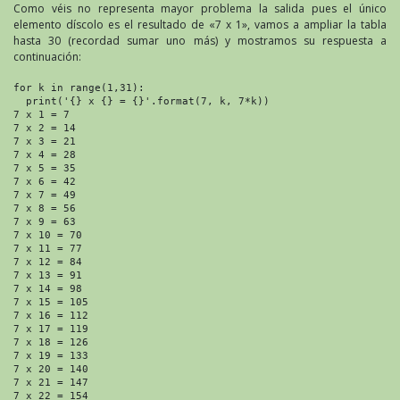
Como véis no representa mayor problema la salida pues el único
elemento díscolo es el resultado de «7 x 1», vamos a ampliar la tabla
hasta 30 (recordad sumar uno más) y mostramos su respuesta a
continuación:
for k in range(1,31):

  print('{} x {} = {}'.format(7, k, 7*k))

7 x 1 = 7

7 x 2 = 14

7 x 3 = 21

7 x 4 = 28

7 x 5 = 35

7 x 6 = 42

7 x 7 = 49

7 x 8 = 56

7 x 9 = 63

7 x 10 = 70

7 x 11 = 77

7 x 12 = 84

7 x 13 = 91

7 x 14 = 98

7 x 15 = 105

7 x 16 = 112

7 x 17 = 119

7 x 18 = 126

7 x 19 = 133

7 x 20 = 140

7 x 21 = 147

7 x 22 = 154
