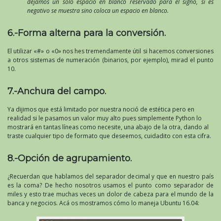
dejamos un solo espacio en blanco reservado para el signo, si es
negativo se muestra sino coloca un espacio en blanco.
6.-Forma alterna para la conversión.
El utilizar «#» o «0» nos hes tremendamente útil si hacemos conversiones
a otros sistemas de numeración (binarios, por ejemplo), mirad el punto
10.
7.-Anchura del campo.
Ya dijimos que está limitado por nuestra noció de estética pero en
realidad si le pasamos un valor muy alto pues simplemente Python lo
mostrará en tantas líneas como necesite, una abajo de la otra, dando al
traste cualquier tipo de formato que deseemos, cuidadito con esta cifra.
8.-Opción de agrupamiento.
¿Recuerdan que hablamos del separador decimal y que en nuestro país
es la coma? De hecho nosotros usamos el punto como separador de
miles y esto trae muchas veces un dolor de cabeza para el mundo de la
banca y negocios. Acá os mostramos cómo lo maneja Ubuntu 16.04: