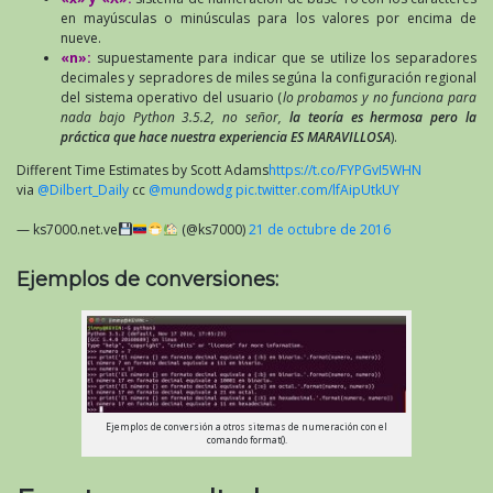
en mayúsculas o minúsculas para los valores por encima de
nueve.
«n»:
supuestamente para indicar que se utilize los separadores
decimales y sepradores de miles segúna la configuración regional
del sistema operativo del usuario (
lo probamos y no funciona para
nada bajo Python 3.5.2, no señor,
la teoría es hermosa pero la
práctica que hace nuestra experiencia ES MARAVILLOSA
).
Different Time Estimates by Scott Adams
https://t.co/FYPGvI5WHN
via
@Dilbert_Daily
cc
@mundowdg
pic.twitter.com/lfAipUtkUY
— ks7000.net.ve
(@ks7000)
21 de octubre de 2016
Ejemplos de conversiones:
Ejemplos de conversión a otros sitemas de numeración con el
comando format().