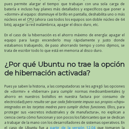
pues permite alargar el tiempo que trabajan con una sola carga de
batería e incluso hay planes más detallados y específicos que poner a
«dormir» al equipo: disminuye el brillo en pantalla, deshabilita uno o más
núcleos en el
CPU
(ahora casi todos los equipos son doble núcleo de 64
bits), apagar la red inalámbrica, apagar el disco duro, etc.
En el caso de la hibernación es el ahorro máximo de energía: apagar el
equipo para luego encenderlo muy rápidamente y justo donde
estabamos trabajando, de paso ahorrando tiempo y como dijimos, se
trata de escribir todo lo que está en memoria al disco duro.
¿Por qué Ubuntu no trae la opción
de hibernación activada?
Pues ya saben la historia, a las computadoras se les agregó las opciones
de «dormir» e «hibernar» para cumplir normas medioambientales (y
ahorro en nuestros bolsillos en nuestra factura por consumo de
electricidad)
pero resulta ser que cada fabricante impuso sus propios «chips»
integrados en las tarjetas madres para cumplir dichas funciones.
Ellos, para
proteger sus «secretos industriales y de manufactura», no explican a
ciencia cierta cómo funcionan y son pocos los fabricantes que se dedican
a trabajar de la mano con los desarrolladores de sistemas operativos. En
el caso de Ubuntu fue a
partir de la versión 12.04
que tomaron la