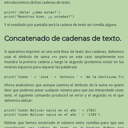
introduciremos dichas cadenas de texto:
print('¡Hola! ¿cómo están?')

print("Nosotros bien, ¿y ustedes?")
Y el resultado por pantalla será la cadena de texto sin comilla alguna.
Concatenado de cadenas de texto.
Si queremos imprimir en una sola línea de texto dos cadenas, debemos
usar el símbolo de suma «+» pero en este caso simplemente nos
muestra la primera cadena y luego la segunda (podemos incluir en las
mismas espacios para separar las palabras):
print('Simón ' + 'José ' + 'Antonio ' + 'de la Santísima Trin
Ahora analizamos que aunque usemos el símbolo de la suma
no quiere
decir que podemos pasar cualquier número para que sea interpretado como
texto,
el siguiente comando producirá un error y el segundo es el que
debemos utilizar:
print('Simón Bolívar nació en el año ' + 1783)

print('Simón Bolívar nació en el año ' + '1783')
Nótese que hemos encerrado el número entre comillas para que sea
considerado una cadena de texto, en el lenguaje Python nos