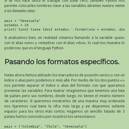
Si se nos hace difícil el trabajar con base cero, también Python nos
permite colocarles nombres clave a las variables
abramos nuestra mente
a los llamados alias:
pais = "Venezuela"

estados = 24

print('{uno} tiene {dos} estados.'.format(uno = estados, dos 
Si analizamos bien, en realidad estamos llamando a la variable «pais»
con el alias «uno» y «estados» con el alias «dos», lo cual nos muestra lo
poderoso que es el lenguaje Python.
Pasando los formatos específicos.
Hasta ahora hemos utilizado los marcadores de posición vacios o con un
índice o alias pero podemos ir más allá. Por medio de los dos puntos «:»
nos permite separar el índice o alias del formato con que queramos
presentar las variables. Para ilustrar imaginemos que tenemos una lista
de países pero sus nombres, desde luego, no tienen el mismo número
de caracteres. Si queremos mostrarlos de una manera muy ordenada
nos fijaremos cual tiene la cifra más larga y asi dejaremos sufiente
espacio para los otros más cortos. Hagamos un sencillo listado de 3
países hartos conocidos por nosotros los venezolanos:
pais = ("Colombia", "Chile", "Venezuela")
