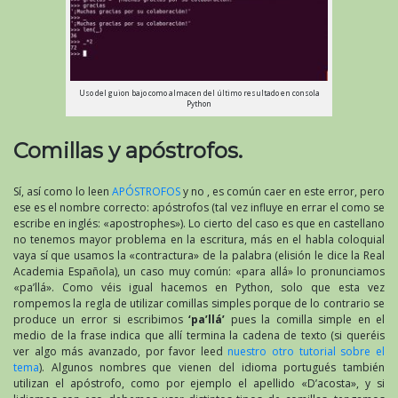
Uso del guion bajo como almacen del último resultado en consola
Python
Comillas y apóstrofos.
Sí, así como lo leen
APÓSTROFOS
y no , es común caer en este error, pero
ese es el nombre correcto: apóstrofos (tal vez influye en errar el como se
escribe en inglés: «apostrophes»). Lo cierto del caso es que en castellano
no tenemos mayor problema en la escritura, más en el habla coloquial
vaya sí que usamos la «contractura» de la palabra (elisión le dice la Real
Academia Española), un caso muy común: «para allá» lo pronunciamos
«pa’llá». Como véis igual hacemos en Python, solo que esta vez
rompemos la regla de utilizar comillas simples porque de lo contrario se
produce un error si escribimos
‘pa’llá’
pues la comilla simple en el
medio de la frase indica que allí termina la cadena de texto (si queréis
ver algo más avanzado, por favor leed
nuestro otro tutorial sobre el
tema
). Algunos nombres que vienen del idioma portugués también
utilizan el apóstrofo, como por ejemplo el apellido «D’acosta», y si