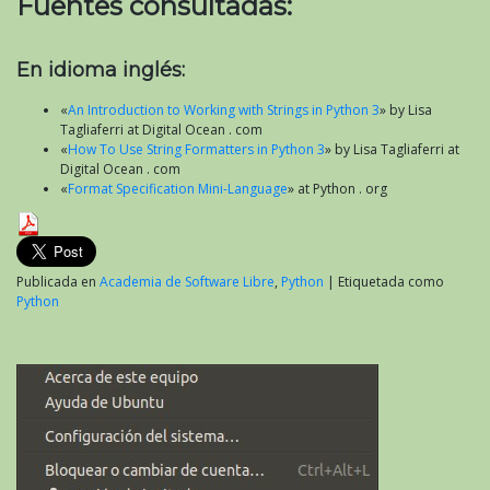
Fuentes consultadas:
En idioma inglés:
«
An Introduction to Working with Strings in Python 3
» by Lisa
Tagliaferri at Digital Ocean . com
«
How To Use String Formatters in Python 3
» by Lisa Tagliaferri at
Digital Ocean . com
«
Format Specification Mini-Language
» at Python . org
Publicada en
Academia de Software Libre
,
Python
|
Etiquetada como
Python