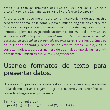
print('La tasa de impuesto del IVA en 1994 era de {:.2f}%'.for
print('Hoy en día, año 2016:{:.2f}%'.format(iva2016))
Ahora se ve un poco mejor, pero con el inconveniente de que nuestro
separador decimal es la coma y para el mundo anglosajón es el punto
(los sistemas operativos modernos lidian con esto muy bien todo el
tiempo simplemente asignandole un identificador especial que
tal vez sea
el Unicode 2396 «
⎖
» y mostrando al usuario de cada región su símbolo
particular en cada salida por pantalla y/o impresora
).
Nota: los parámetros
en la función
format()
deben ser en estricto orden: «{0:.2f}» es lo
correcto -índice, separador, número de decimales y tipo de número, «f»
para flotante-; mientras que «{0:f.2}»
no funcionará.
Usando formatos de texto para
presentar datos.
Una aplicación práctica de la vida real es mostrar a nuestros párvulos las
tablas de multiplicar, escojamos -¡ejem!- el número 7, nuestro número de
la suerte, y hagamos un programita:
for k in range(1,10):

  print('{} x {} = {}'.format(7, k, 7*k))