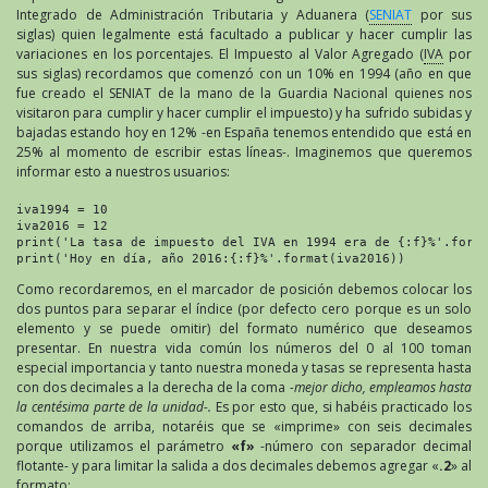
Integrado de Administración Tributaria y Aduanera (
SENIAT
por sus
siglas) quien legalmente está facultado a publicar y hacer cumplir las
variaciones en los porcentajes. El Impuesto al Valor Agregado (
IVA
por
sus siglas) recordamos que comenzó con un 10% en 1994 (año en que
fue creado el SENIAT de la mano de la Guardia Nacional quienes nos
visitaron para cumplir y hacer cumplir el impuesto) y ha sufrido subidas y
bajadas estando hoy en 12% -en España tenemos entendido que está en
25% al momento de escribir estas líneas-. Imaginemos que queremos
informar esto a nuestros usuarios:
iva1994 = 10

iva2016 = 12

print('La tasa de impuesto del IVA en 1994 era de {:f}%'.forma
print('Hoy en día, año 2016:{:f}%'.format(iva2016))
Como recordaremos, en el marcador de posición debemos colocar los
dos puntos para separar el índice (por defecto cero porque es un solo
elemento y se puede omitir) del formato numérico que deseamos
presentar. En nuestra vida común los números del 0 al 100 toman
especial importancia y tanto nuestra moneda y tasas se representa hasta
con dos decimales a la derecha de la coma
-mejor dicho, empleamos hasta
la centésima parte de la unidad-.
Es por esto que, si habéis practicado los
comandos de arriba, notaréis que se «imprime» con seis decimales
porque utilizamos el parámetro
«f»
-número con separador decimal
flotante- y para limitar la salida a dos decimales debemos agregar «
.2
» al
formato: