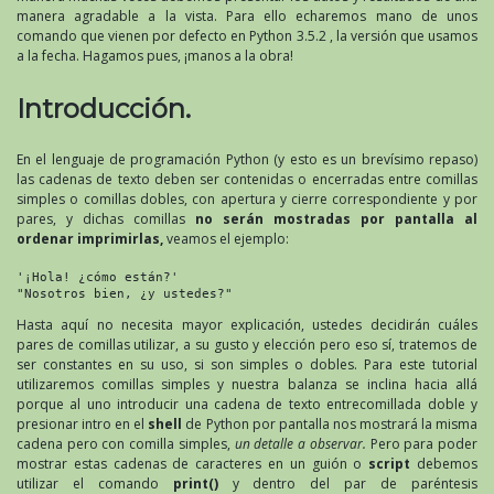
manera agradable a la vista. Para ello echaremos mano de unos
comando que vienen por defecto en Python 3.5.2 , la versión que usamos
a la fecha. Hagamos pues, ¡manos a la obra!
Introducción.
En el lenguaje de programación Python (y esto es un brevísimo repaso)
las cadenas de texto deben ser contenidas o encerradas entre comillas
simples o comillas dobles, con apertura y cierre correspondiente y por
pares, y dichas comillas
no serán mostradas por pantalla al
ordenar imprimirlas,
veamos el ejemplo:
'¡Hola! ¿cómo están?'

"Nosotros bien, ¿y ustedes?"
Hasta aquí no necesita mayor explicación, ustedes decidirán cuáles
pares de comillas utilizar, a su gusto y elección pero eso sí, tratemos de
ser constantes en su uso, si son simples o dobles. Para este tutorial
utilizaremos comillas simples y nuestra balanza se inclina hacia allá
porque al uno introducir una cadena de texto entrecomillada doble y
presionar intro en el
shell
de Python por pantalla nos mostrará la misma
cadena pero con comilla simples,
un detalle a observar.
Pero para poder
mostrar estas cadenas de caracteres en un guión o
script
debemos
utilizar el comando
print()
y dentro del par de paréntesis