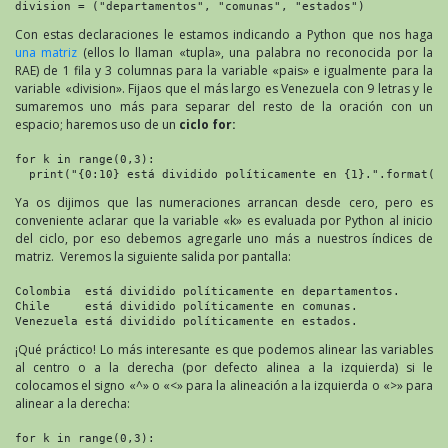
division = ("departamentos", "comunas", "estados")
Con estas declaraciones le estamos indicando a Python que nos haga
una matriz
(ellos lo llaman «tupla», una palabra no reconocida por la
RAE) de 1 fila y 3 columnas para la variable «pais» e igualmente para la
variable «division». Fijaos que el más largo es Venezuela con 9 letras y le
sumaremos uno más para separar del resto de la oración con un
espacio; haremos uso de un
ciclo for:
for k in range(0,3):

  print("{0:10} está dividido políticamente en {1}.".format(p
Ya os dijimos que las numeraciones arrancan desde cero, pero es
conveniente aclarar que la variable «k» es evaluada por Python al inicio
del ciclo, por eso debemos agregarle uno más a nuestros índices de
matriz. Veremos la siguiente salida por pantalla:
Colombia  está dividido políticamente en departamentos.

Chile     está dividido políticamente en comunas.

Venezuela está dividido políticamente en estados.
¡Qué práctico! Lo más interesante es que podemos alinear las variables
al centro o a la derecha (por defecto alinea a la izquierda) si le
colocamos el signo «^» o «<» para la alineación a la izquierda o «>» para
alinear a la derecha:
for k in range(0,3):
