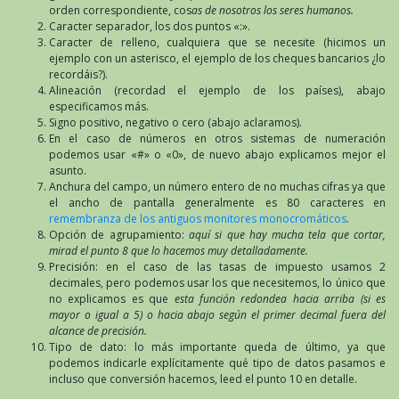
orden correspondiente, cos
as de nosotros los seres humanos.
Caracter separador, los dos puntos «:».
Caracter de relleno, cualquiera que se necesite (hicimos un
ejemplo con un asterisco, el ejemplo de los cheques bancarios ¿lo
recordáis?).
Alineación (recordad el ejemplo de los países), abajo
especificamos más.
Signo positivo, negativo o cero (abajo aclaramos).
En el caso de números en otros sistemas de numeración
podemos usar «#» o «0», de nuevo abajo explicamos mejor el
asunto.
Anchura del campo, un número entero de no muchas cifras ya que
el ancho de pantalla generalmente es 80 caracteres en
remembranza de los antiguos monitores monocromáticos
.
Opción de agrupamiento:
aquí si que hay mucha tela que cortar,
mirad el punto 8 que lo hacemos muy detalladamente.
Precisión: en el caso de las tasas de impuesto usamos 2
decimales, pero podemos usar los que necesitemos, lo único que
no explicamos es que
esta función redondea hacia arriba (si es
mayor o igual a 5) o hacia abajo según el primer decimal fuera del
alcance de precisión.
Tipo de dato: lo más importante queda de último, ya que
podemos indicarle explícitamente qué tipo de datos pasamos e
incluso que conversión hacemos, leed el punto 10 en detalle.