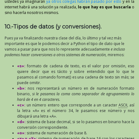
ustedes ya imaginarán
ya otros colegas habrán pasado por esto
y en la
internet habrá una solución ya realizada,
lo que hay es que buscarla
o
sino hacerla nosotros mismos.
10.-Tipos de datos (y conversiones).
Pues ya va finalizando nuestra clase del día, lo último y tal vez más
importante es que le podemos decir a Python el tipo de dato que le
vamos a pasar para que nos lo represente adecuadamente
e incluso
podemos hacer conversiones a otros sistemas de numeración,
miremos:
«s»:
formato de cadena de texto, es el valor por omisión, eso
quiere decir que es tácito y sobre entendido que lo que le
pasamos al comando format() es una cadena de texto sin más; se
puede omitir.
«b»:
nos representará un número en de numeración formato
binario,
si le pasamos la coma como separador de agrupamiento lo
hará de 4 en 4 caracteres.
«c»:
un número entero que corresponde a un caracter
ASCII
, así
la letra «A» es el número 34, le pasamos ese número y nos
dibujará una letra «A».
«d»:
sistema de base decimal, si se lo pasamos en binario hace la
conversión correspondiente.
«o»:
sistema de numeración de base 8.
«x» y «X»:
sistema de numeración de base 16 con los caracteres