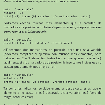
elemento el índice cero, el segundo, uno y así sucesivamente:
pais = "Venezuela"

estados = 24

print('{1} tiene {0} estados.'.format(estados, pais))
Podremos escribir muchos más elementos que la cantidad de
marcadores de posición -corchetes {}-
pero no menos, porque produce un
error; veamos el próximo modelo:
pais = "Venezuela"

print('{} tiene {} estados.'.format(pais))
Allí tenemos dos marcadores de posición pero una sola variable
(podemos complicar el ejercicio con muchos más elementos, pero
trabajar con 2 ó 3 elementos ilustra bien lo que queremos enseñar).
Igualmente, si a los marcadores de posición le insertamos índices que no
existen, pues también nos arroja error:
pais = "Venezuela"

estados = 24

print('{1} tiene {2} estados.'.format(estados, pais))
Tal como les indicamos, se debe enumerar desde cero, es así que el
elemento 2 no existe ni está declarada dicha variable (está fuera de
rango, produce error).