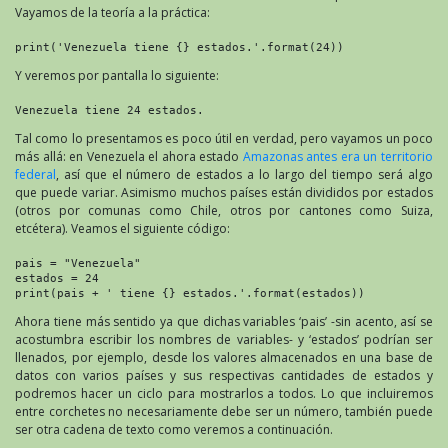
Vayamos de la teoría a la práctica:
print('Venezuela tiene {} estados.'.format(24))
Y veremos por pantalla lo siguiente:
Venezuela tiene 24 estados.
Tal como lo presentamos es poco útil en verdad, pero vayamos un poco
más allá: en Venezuela el ahora estado
Amazonas antes era un territorio
federal
, así que el número de estados a lo largo del tiempo será algo
que puede variar. Asimismo muchos países están divididos por estados
(otros por comunas como Chile, otros por cantones como Suiza,
etcétera). Veamos el siguiente código:
pais = "Venezuela"

estados = 24

print(pais + ' tiene {} estados.'.format(estados))
Ahora tiene más sentido ya que dichas variables ‘pais’ -sin acento, así se
acostumbra escribir los nombres de variables- y ‘estados’ podrían ser
llenados, por ejemplo, desde los valores almacenados en una base de
datos con varios países y sus respectivas cantidades de estados y
podremos hacer un ciclo para mostrarlos a todos. Lo que incluiremos
entre corchetes no necesariamente debe ser un número, también puede
ser otra cadena de texto como veremos a continuación.