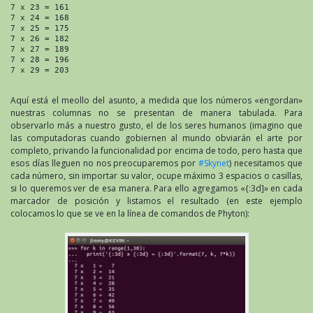
7 x 23 = 161

7 x 24 = 168

7 x 25 = 175

7 x 26 = 182

7 x 27 = 189

7 x 28 = 196

7 x 29 = 203

Aquí está el meollo del asunto, a medida que los números «engordan»
nuestras columnas no se presentan de manera tabulada. Para
observarlo más a nuestro gusto, el de los seres humanos (imagino que
las computadoras cuando gobiernen al mundo obviarán el arte por
completo, privando la funcionalidad por encima de todo, pero hasta que
esos días lleguen no nos preocuparemos por
#Skynet
) necesitamos que
cada número, sin importar su valor, ocupe máximo 3 espacios o casillas,
si lo queremos ver de esa manera. Para ello agregamos «{:3d]» en cada
marcador de posición y listamos el resultado (en este ejemplo
colocamos lo que se ve en la línea de comandos de Phyton):