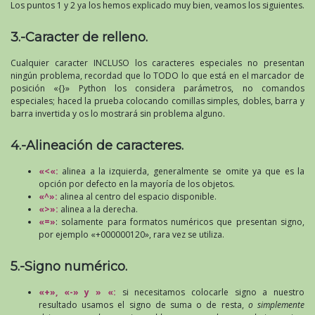
Los puntos 1 y 2 ya los hemos explicado muy bien, veamos los siguientes.
3.-Caracter de relleno.
Cualquier caracter INCLUSO los caracteres especiales no presentan
ningún problema, recordad que lo TODO lo que está en el marcador de
posición «{}» Python los considera parámetros, no comandos
especiales; haced la prueba colocando comillas simples, dobles, barra y
barra invertida y os lo mostrará sin problema alguno.
4.-Alineación de caracteres.
«<«:
alinea a la izquierda, generalmente se omite ya que es la
opción por defecto en la mayoría de los objetos.
«^»:
alinea al centro del espacio disponible.
«>»:
alinea a la derecha.
«=»
: solamente para formatos numéricos que presentan signo,
por ejemplo «+000000120», rara vez se utiliza.
5.-Signo numérico.
«+», «-» y » «:
si necesitamos colocarle signo a nuestro
resultado usamos el signo de suma o de resta,
o simplemente