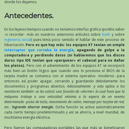
donde los dejamos.
Antecedentes.
En los lejanos tiempos cuando no teníamos interfaz gráfica (podéis saber
-o recordar- más en nuestros anteriores artículos sobre
bash
y sobre
ingeniería social
) pues tenía poco sentido el hablar de este proceso de
hibernación.
Pero es que hay más: los equipos XT tenían un simple
interruptor que cortaba la energía
, apagando de golpe a la
computadora y perdiendo datos (ni hablaremos que los discos
duros tipo IDE tenían que «parquear» el cabezal para no dañar
los platos).
Pero con el advenimiento de los equipos AT se incorporó
más bien un botón lógico que cuando uno lo presiona el BIOS de la
tarjeta madre se comunica con el sistema operativo -moderno- para
entonces así poder apagar, cerrando y guardando debidamente los
documentos y programas abiertos.
Adicionalmente -y esto aplica a los
monitores también- se les colocó una función de «dormir» lo cual hace que la
máquina trabaje a una velocidad mínima a la espera de un evento
determinado -pulso de tecla, movimiento de ratón, mensaje por tarjeta de red,
etc.-
logrando ahorrar energía.
Dicha función se activa automáticamente
cada cierto tiempo predeterminado y así se ahorra, a nivel mundial, de
muchísima energía eléctrica.
Pero fueron las computadoras portátiles las que más se beneficiaron