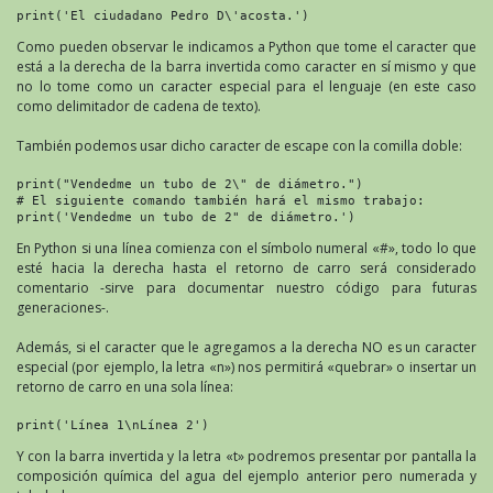
print('El ciudadano Pedro D\'acosta.')
Como pueden observar le indicamos a Python que tome el caracter que
está a la derecha de la barra invertida como caracter en sí mismo y que
no lo tome como un caracter especial para el lenguaje (en este caso
como delimitador de cadena de texto).
También podemos usar dicho caracter de escape con la comilla doble:
print("Vendedme un tubo de 2\" de diámetro.")

# El siguiente comando también hará el mismo trabajo:

print('Vendedme un tubo de 2" de diámetro.')
En Python si una línea comienza con el símbolo numeral «#», todo lo que
esté hacia la derecha hasta el retorno de carro será considerado
comentario -sirve para documentar nuestro código para futuras
generaciones-.
Además, si el caracter que le agregamos a la derecha NO es un caracter
especial (por ejemplo, la letra «n») nos permitirá «quebrar» o insertar un
retorno de carro en una sola línea:
print('Línea 1\nLínea 2')
Y con la barra invertida y la letra «t» podremos presentar por pantalla la
composición química del agua del ejemplo anterior pero numerada y