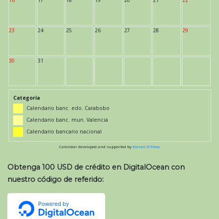
23
24
25
26
27
28
29
30
31
Categoría
Calendario banc. edo. Carabobo
Calendario banc. mun. Valencia
Calendario bancario nacional
Calendar developed and supported by
Kieran O'Shea
Obtenga 100 USD de crédito en DigitalOcean con
nuestro código de referido: