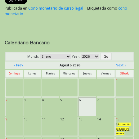
Publicada en
Cono monetario de curso legal
|
Etiquetada como
cono
monetario
Calendario Bancario
Month:
Year:
« Prev
Agosto 2026
Next »
Domingo
Lunes
Martes
Miércoles
Jueves
Viernes
Sábado
1
2
3
4
5
6
7
8
9
10
11
12
13
14
15
*
Ascensión
de Nuestra
Señora
16
17
18
19
20
21
22