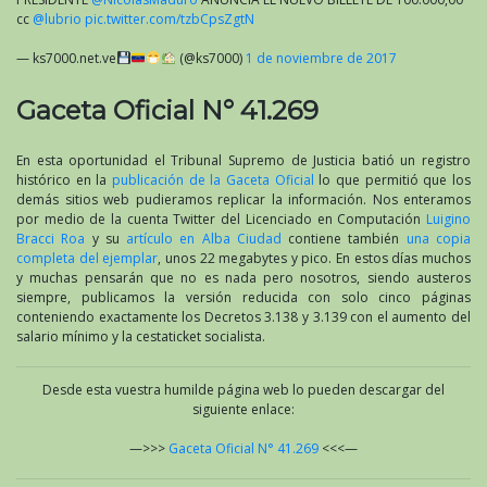
cc
@lubrio
pic.twitter.com/tzbCpsZgtN
— ks7000.net.ve
(@ks7000)
1 de noviembre de 2017
Gaceta Oficial N° 41.269
En esta oportunidad el Tribunal Supremo de Justicia batió un registro
histórico en la
publicación de la Gaceta Oficial
lo que permitió que los
demás sitios web pudieramos replicar la información. Nos enteramos
por medio de la cuenta Twitter del Licenciado en Computación
Luigino
Bracci Roa
y su
artículo en Alba Ciudad
contiene también
una copia
completa del ejemplar
, unos 22 megabytes y pico. En estos días muchos
y muchas pensarán que no es nada pero nosotros, siendo austeros
siempre, publicamos la versión reducida con solo cinco páginas
conteniendo exactamente los Decretos 3.138 y 3.139 con el aumento del
salario mínimo y la cestaticket socialista.
Desde esta vuestra humilde página web lo pueden descargar del
siguiente enlace:
—>>>
Gaceta Oficial N° 41.269
<<<—