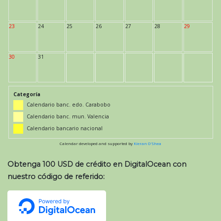
23
24
25
26
27
28
29
30
31
Categoría
Calendario banc. edo. Carabobo
Calendario banc. mun. Valencia
Calendario bancario nacional
Calendar developed and supported by
Kieran O'Shea
Obtenga 100 USD de crédito en DigitalOcean con
nuestro código de referido: