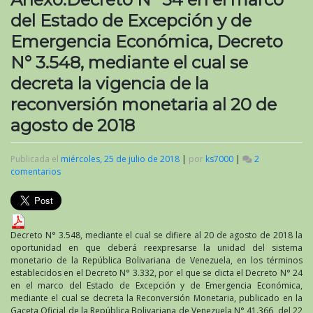
del Estado de Excepción y de
Emergencia Económica, Decreto
N° 3.548, mediante el cual se
decreta la vigencia de la
reconversión monetaria al 20 de
agosto de 2018
Publicada el
miércoles, 25 de julio de 2018
|
por
ks7000
|
2
comentarios
en
Anexo:Decreto
N°
54
en
el
Decreto N° 3.548, mediante el cual se difiere al 20 de agosto de 2018 la
marco
oportunidad en que deberá reexpresarse la unidad del sistema
del
monetario de la República Bolivariana de Venezuela, en los términos
Estado
establecidos en el Decreto N° 3.332, por el que se dicta el Decreto N° 24
de
en el marco del Estado de Excepción y de Emergencia Económica,
Excepción
mediante el cual se decreta la Reconversión Monetaria, publicado en la
y
Gaceta Oficial de la República Bolivariana de Venezuela N° 41.366, del 22