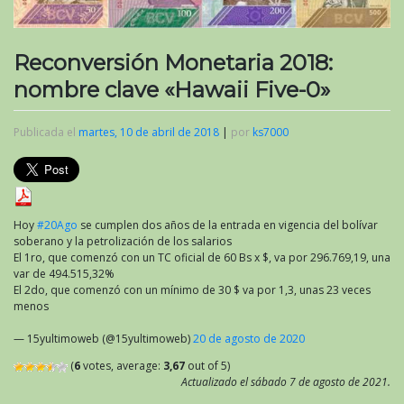
Reconversión Monetaria 2018:
nombre clave «Hawaii Five-0»
Publicada el
martes, 10 de abril de 2018
|
por
ks7000
Hoy
#20Ago
se cumplen dos años de la entrada en vigencia del bolívar
soberano y la petrolización de los salarios
El 1ro, que comenzó con un TC oficial de 60 Bs x $, va por 296.769,19, una
var de 494.515,32%
El 2do, que comenzó con un mínimo de 30 $ va por 1,3, unas 23 veces
menos
— 15yultimoweb (@15yultimoweb)
20 de agosto de 2020
(
6
votes, average:
3,67
out of 5)
Actualizado el sábado 7 de agosto de 2021.