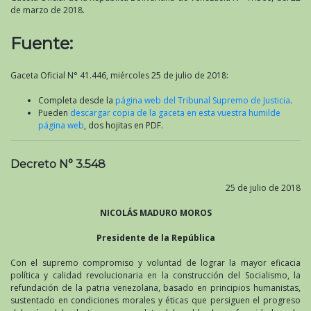
de
de marzo de 2018.
Emergencia
Económica,
Fuente:
Decreto
N°
3.548,
Gaceta Oficial N° 41.446, miércoles 25 de julio de 2018:
mediante
el
Completa desde la
página web del Tribunal Supremo de Justicia
.
cual
Pueden
descargar copia de la gaceta en esta vuestra humilde
se
página web
, dos hojitas en PDF.
decreta
la
vigencia
Decreto N° 3.548
de
la
25 de julio de 2018
reconversión
monetaria
NICOLÁS MADURO MOROS
al
20
Presidente de la República
de
agosto
Con el supremo compromiso y voluntad de lograr la mayor eficacia
de
política y calidad revolucionaria en la construcción del Socialismo, la
2018
refundación de la patria venezolana, basado en principios humanistas,
sustentado en condiciones morales y éticas que persiguen el progreso