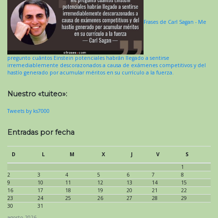
Frases de Carl Sagan - Me
pregunto cuántos Einstein potenciales habrán llegado a sentirse
irremediablemente descorazonados a causa de exámenes competitivos y del
hastío generado por acumular méritos en su currículo a la fuerza.
Nuestro «tuiteo»:
Tweets by ks7000
Entradas por fecha
D
L
M
X
J
V
S
1
2
3
4
5
6
7
8
9
10
11
12
13
14
15
16
17
18
19
20
21
22
23
24
25
26
27
28
29
30
31
agosto 2026