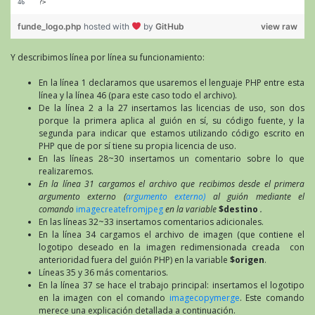
?>
funde_logo.php
hosted with
by
GitHub
view raw
Y describimos línea por línea su funcionamiento:
En la línea 1 declaramos que usaremos el lenguaje PHP entre esta
línea y la línea 46 (para este caso todo el archivo).
De la línea 2 a la 27 insertamos las licencias de uso, son dos
porque la primera aplica al guión en sí, su código fuente, y la
segunda para indicar que estamos utilizando código escrito en
PHP que de por sí tiene su propia licencia de uso.
En las líneas 28~30 insertamos un comentario sobre lo que
realizaremos.
En la línea 31 cargamos el archivo que recibimos desde el primera
argumento externo (
argumento externo)
al guión mediante el
comando
imagecreatefromjpeg
en la variable
$destino
.
En las líneas 32~33 insertamos comentarios adicionales.
En la línea 34 cargamos el archivo de imagen (que contiene el
logotipo deseado en la imagen redimensionada creada con
anterioridad fuera del guión PHP) en la variable
$origen
.
Líneas 35 y 36 más comentarios.
En la línea 37 se hace el trabajo principal: insertamos el logotipo
en la imagen con el comando
imagecopymerge
. Este comando
merece una explicación detallada a continuación.