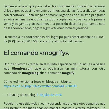
Debemos aclarar que para saber las coordenadas donde insertaremos
el logotipo, pues simplemente abrimos una de las fotografías tomadas
con el software
Pinta
, luego abrimos el logotipo con el mismo programa
en otra ventana, seleccionamos todo y copiamos, volvemos a la primera
venta y pegamos y arrastramos a la posición deseada y tomamos nota
de las coordenadas,
hágase según arte como dicen en farmacia.
En cuanto a las coordenadas del logotipo pues sencillamente es TODO:
de [0, 0] hasta [370, 150] : el ancho y alto total del mismo.
El comando «mogrify».
Uno de nuestros «faros» en el mundo específico de Ubuntu es la página
web
Ubunlog.com
quienes publicaron un mini tutorial con otro
comando de
ImageMagick:
el comando
mogrify
.
Cómo redimensionar fotos en bloque en Ubuntu –
https://t.co/FoTg9q230h
pic.twitter.com/w61EL2uX0O
— Ubunlog (@Ubunlog)
1 de julio de 2016
Podéis ir a ese sitio web y leer (y aprender) sobre ese otro comando que
nos permite redimensionar de manera masiva nuestras imágenes. Un