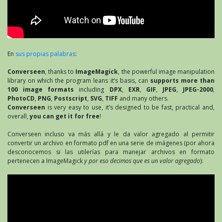
En
sus propias palabras
:
Converseen
, thanks to
ImageMagick
, the powerful image manipulation
library on which the program leans it’s basis, can
supports more than
100 image formats
including
DPX
,
EXR
,
GIF
,
JPEG
,
JPEG-2000
,
PhotoCD
,
PNG
,
Postscript
,
SVG
,
TIFF
and many others.
Converseen
is very easy to use, it’s designed to be fast, practical and,
overall,
you can get it for free
!
Converseen incluso va más allá y le da valor agregado al permitir
convertir un archivo en formato pdf en una serie de imágenes (por ahora
desconocemos si las utilerías para manejar archivos en formato
pertenecen a ImageMagick
y por eso decimos que es un valor agregado
):