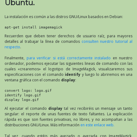
Ubuntu.
La instalación es común a las distros GNU/Linux basados en Debian:
apt-get install imagemagick
Recuerden que deben tener derechos de usuario raíz, para mayores
detalles al trabajar la línea de comandos
consulten nuestro tutorial al
respecto
.
Finalmente,
para verificar si está correctamente instalado
en nuestro
ordenador, podemos ejecutar las siguientes lineas de comando con las
cuales «crearemos» el logotipo de ImageMagick, visualizaremos sus
especificaciones con el comando
identify
y luego lo abriremos en una
ventana gráfica con el comando
display
:
convert logo: logo.gif

identify logo.gif

display logo.gif
Al ejecutar el comando
display
tal vez recibiréis un mensaje un tanto
singular: el reporte de unas fuentes de texto faltantes. La explicación
rápida es que son fuentes privativas, no libres, y no acompañan a las
distribuciones GNU/Linux. Más información
en este enlace web.
Tal vez, cuando estéis más avezado o avezada con ImageMagick,