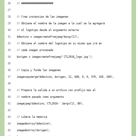
// #####################
// Crea instancias de las imagenes
// Obtiene el nombre de la imagen a la cual se le agregará
// el logotipo desde el argumento externo
$destino = imagecreatefromjpeg($argv[1]);
// Obtiene el nombre del logotipo en si mismo que irá en
// cada imagen procesada
$origen = imagecreatefromjpeg('CTL2016_logo.jpg');
// Copia y funde las imagenes
imagecopymerge($destino, $origen, 12, 608, 0, 0, 370, 150, 100);
// Prepara la salida a un archivo con prefijo mas el
// nombre pasado como argumento
imagejpeg($destino,'CTL2016-'.$argv[1], 80);
// Libera la memoria
imagedestroy($destino);
imagedestroy($origen);