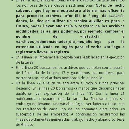
Línea 18: asignamos el nombre del archivo donde guardaremos
los nombres de los archivos a redimensionar.
Nota: de hecho
sabemos que hay una estructura alterna más eficiente
para procesar archivos: «for file in *.png; do
comando
;
done», la idea de utilizar un archivo auxiliar es para, a
futuro, poder llevar auditoría o registro de los archivos
modificados. Es así que podemos, por ejemplo, cambiar el
nombre de «lista.txt» a
«archivos_redimensionados_dia_mes_año.log» por la
extensión utilizada en inglés para el verbo «to log» o
registrar o llevar un registro.
En la línea 19 limpiamos la consola para legibilidad en la ejecución
de la tarea.
En la línea 20 buscamos los archivos que cumplan con el patrón
de búsqueda de la línea 17 y guardamos sus nombres -para
posterior uso- en el archivo nombrado de la línea 18.
De la línea 22 a la 28 se encuentra el ciclo o rutina principal
deseado. En la línea 20 borramos -a menos que debamos hacer
auditoría- (ver explicación de la línea 18). Con la línea 21
notificamos al usuario que la tarea ha finalizado (más sin
embargo no llevamos una variable lógica -verdadero o falso- con
los resultados de cada uno de los comando ejectuados, es
susceptible de ser emjorado). A continuación mostramos las
líneas debidamentes numeradas, trabajo hecho y alojado cortesía
de Github: