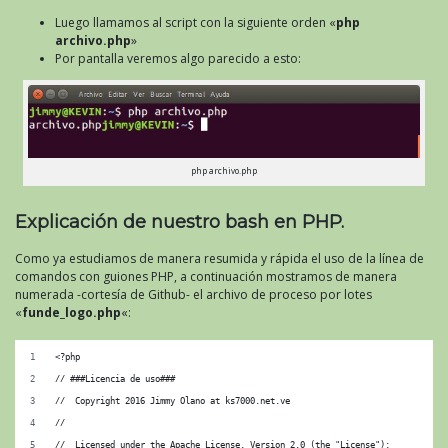
Luego llamamos al script con la siguiente orden «
php
archivo.php
»
Por pantalla veremos algo parecido a esto:
php archivo.php
Explicación de nuestro bash en PHP.
Como ya estudiamos de manera resumida y rápida el uso de la línea de
comandos con guiones PHP, a continuación mostramos de manera
numerada -cortesía de Github- el archivo de proceso por lotes
«
funde_logo.php
«:
<?php
// ###Licencia de uso###
//  Copyright 2016 Jimmy Olano at ks7000.net.ve
// 
//  Licensed under the Apache License, Version 2.0 (the "License");