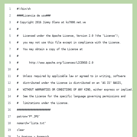
#!/bin/sh
####Licencia de uso###
# Copyright 2016 Jimmy Olano at ks7000.net.ve
#
#   Licensed under the Apache License, Version 2.0 (the "License");
#   you may not use this file except in compliance with the License.
#   You may obtain a copy of the License at
#
#       http://www.apache.org/licenses/LICENSE-2.0
#
#   Unless required by applicable law or agreed to in writing, software
#   distributed under the License is distributed on an "AS IS" BASIS,
#   WITHOUT WARRANTIES OR CONDITIONS OF ANY KIND, either express or implied.
#   See the License for the specific language governing permissions and
#   limitations under the License.
######################
patron="P*.JPG"
nomarch="lista.txt"
clear
ls $patron > $nomarch