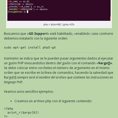
php -r ‘phpinfo();’ | grep «GD»
Buscamos que «
GD Support
» esté habilitado, «enabled»; caso contrario
debemos instalarlo con la siguiente orden:
sudo apt-get install php5-gd
Asimismo se indica que se le pueden pasar
argumentos
dados al ejecutar
un guión PHP invocandolos dentro del guión con el comando «
$argv
[]».
Se debe colocar entre corchetes el número de argumento en el mismo
orden que se escribe en la línea de comandos, haciendo la salvedad que
$argv[0]
siempre será el nombre del archivo que contiene las instrucciones en
lenguaje PHP.
Veamos unos sencillos ejemplos:
Creamos un archivo php con el siguiente contenido:
<?php

  print_r($argv[0])

?>