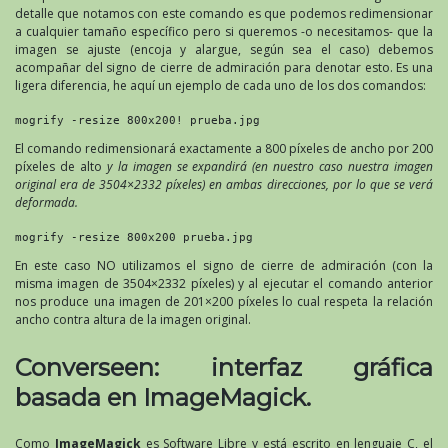
detalle que notamos con este comando es que podemos redimensionar
a cualquier tamaño específico pero si queremos -o necesitamos- que la
imagen se ajuste (encoja y alargue, según sea el caso) debemos
acompañar del signo de cierre de admiración para denotar esto. Es una
ligera diferencia, he aquí un ejemplo de cada uno de los dos comandos:
mogrify -resize 800x200! prueba.jpg
El comando redimensionará exactamente a 800 píxeles de ancho por 200
píxeles de alto
y la imagen se expandirá (en nuestro caso nuestra imagen
original era de 3504×2332 píxeles) en ambas direcciones, por lo que se verá
deformada.
mogrify -resize 800x200 prueba.jpg
En este caso NO utilizamos el signo de cierre de admiración (con la
misma imagen de 3504×2332 píxeles) y al ejecutar el comando anterior
nos produce una imagen de 201×200 píxeles lo cual respeta la relación
ancho contra altura de la imagen original.
Converseen: interfaz gráfica
basada en ImageMagick.
Como
ImageMagick
es Software Libre y está escrito en lenguaje C, el