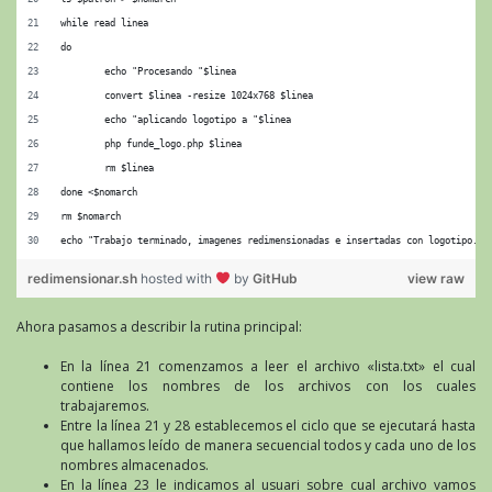
while read linea
do
        echo "Procesando "$linea
        convert $linea -resize 1024x768 $linea
        echo "aplicando logotipo a "$linea
        php funde_logo.php $linea
        rm $linea
done <$nomarch
rm $nomarch
echo "Trabajo terminado, imagenes redimensionadas e insertadas con logotipo."
redimensionar.sh
hosted with
by
GitHub
view raw
Ahora pasamos a describir la rutina principal:
En la línea 21 comenzamos a leer el archivo «lista.txt» el cual
contiene los nombres de los archivos con los cuales
trabajaremos.
Entre la línea 21 y 28 establecemos el ciclo que se ejecutará hasta
que hallamos leído de manera secuencial todos y cada uno de los
nombres almacenados.
En la línea 23 le indicamos al usuari sobre cual archivo vamos