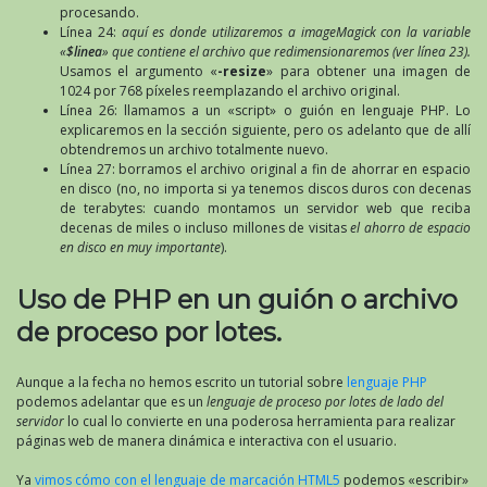
procesando.
Línea 24:
aquí es donde utilizaremos a imageMagick con la variable
«
$linea
» que contiene el archivo que redimensionaremos (ver línea 23).
Usamos el argumento «
-resize
» para obtener una imagen de
1024 por 768 píxeles reemplazando el archivo original.
Línea 26: llamamos a un «script» o guión en lenguaje PHP. Lo
explicaremos en la sección siguiente, pero os adelanto que de allí
obtendremos un archivo totalmente nuevo.
Línea 27: borramos el archivo original a fin de ahorrar en espacio
en disco (no, no importa si ya tenemos discos duros con decenas
de terabytes: cuando montamos un servidor web que reciba
decenas de miles o incluso millones de visitas
el ahorro de espacio
en disco en muy importante
).
Uso de PHP en un guión o archivo
de proceso por lotes.
Aunque a la fecha no hemos escrito un tutorial sobre
lenguaje PHP
podemos adelantar que es un
lenguaje de proceso por lotes de lado del
servidor
lo cual lo convierte en una poderosa herramienta para realizar
páginas web de manera dinámica e interactiva con el usuario.
Ya
vimos cómo con el lenguaje de marcación HTML5
podemos «escribir»