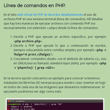
Línea de comandos en PHP.
En el sitio
web oficial de PHP se describe detalladamente
el uso de
archivos PHP en una ventana terminal (linea de comandos). Allí detallan
que hay tres maneras de ejecutar archivos con contenido PHP (no
necesariamente con extensión «.php») desde la línea de comandos:
Decirle a PHP que ejecute un archivo específico, por ejemplo
«
php archivo.php
».
Decirle a PHP que ejecute lo que a continuación se escribe,
siempre colocandolo entre comillas simples, por ejemplo «
php -r
‘$algo=4; print_r($algo);’
».
Concatenar comandos «bash» con el símbolo de tubería «|», eso
en GNU/Linux es llamado
standard input (stdin),
por ejemplo «
php
-r ‘phpinfo();’ | grep «GD»
»
En la tercera opción colocamos un ejemplo para conocer si tenemos
instaladas las librerías GD necesarias para nuestro caso: insertar un logo
en todos de cada una de las imágenes que deseamos redimensionar. Al
ejecutarlo podremos ver algo como esto: