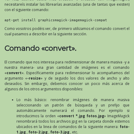
necesitareís instalar las librearías avanzadas (una de tantas que existen)
con el siguiente comando:
apt-get install graphicsmagick-imagemagick-compat
Como vosotros podéis ver, de primero utilizamos el comando convert el
cual pasamos a describir en la siguiente sección.
Comando «convert».
El comando que nos interesa para redimensionar de manera masiva -y a
nuestra manera- una gran cantidad de imágenes es el comando
«
convert
«. Específicamente para redimensionar lo acompañamos del
argumento «
-resize
» y de seguido los dos valores de ancho y alto
deseados. Sin embargo, debemos conocer un poco más acerca de
algunos de los otros argumentos disponibles:
Lo más básico: renombrar imágenes de manera masiva
seleccionando un patrón de búsqueda y un prefijo que
automáticamente numerará el comando. Por ejemplo si
introducimos la orden «
convert *.jpg fotos.jpg
» ImageMagick
renombrará todos los archivos jpg en la carpeta donde estemos
ubicados en la linea de comandos de la siguiente manera:
foto-
1.jpg
,
foto-2.jpg
,
foto-3.jpg
, etc.