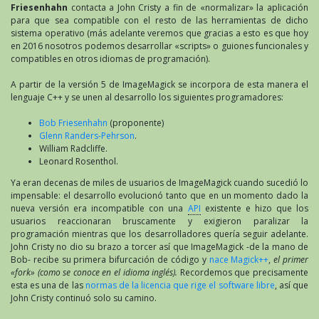
Friesenhahn
contacta a John Cristy a fin de «normalizar» la aplicación
para que sea compatible con el resto de las herramientas de dicho
sistema operativo (más adelante veremos que gracias a esto es que hoy
en 2016 nosotros podemos desarrollar «scripts» o guiones funcionales y
compatibles en otros idiomas de programación).
A partir de la versión 5 de ImageMagick se incorpora de esta manera el
lenguaje C++ y se unen al desarrollo los siguientes programadores:
Bob Friesenhahn
(proponente)
Glenn Randers-Pehrson
.
William Radcliffe.
Leonard Rosenthol.
Ya eran decenas de miles de usuarios de ImageMagick cuando sucedió lo
impensable: el desarrollo evolucionó tanto que en un momento dado la
nueva versión era incompatible con una
API
existente e hizo que los
usuarios reaccionaran bruscamente y exigieron paralizar la
programación mientras que los desarrolladores quería seguir adelante.
John Cristy no dio su brazo a torcer así que ImageMagick -de la mano de
Bob- recibe su primera bifurcación de código y
nace Magick++
,
el primer
«fork» (como se conoce en el idioma inglés).
Recordemos que precisamente
esta es una de las
normas de la licencia que rige el software libre
, así que
John Cristy continuó solo su camino.