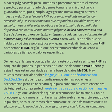
o hacer páginas web pero limitadas a presentar siempre el mismo
aspecto, y para cambiarlo debemos tomar el archivo, editarlo y
guardarlo para, por ejemplo, agregar una nueva imagen o texto a
nuestra web.
Con el lenguaje PHP podremos, mediante un guión -con
extensión .php- insertar comandos que responden a variables para, por
ejemplo, mostrar diferentes logotipos según el tamaño de pantalla del
dispositivo con la cual visitan nuestra página
e incluso conectarnos a una
base de datos para extraer texto, imágenes o cualquier otra información allí
almacenada y así «personalizar» nuestro portal web.
Es por ello que se
habla de «páginas web estáticas» y «páginas web dinámicas»: con
PHP
obtenemos
HTML
según lo que necesitemos exhibir de acuerdo a
variables de tiempo o valores específicos.
De hecho, el lenguaje con que funciona este blog está escrito en
PHP
y al
conjunto de guiones -o procesos por lote- se denomina
WordPress
y
estas líneas están guardadas en una base de datos
MySQL
. Hay
muchísimos tutoriales sobre
lenguaje PHP que podéis buscar con
DuckDuckGo
así que no profundizaremos demasiado en esta
presentación pero es necesario que para continuar nuestra enseñanza
visitéis, leed y comprended
nuestra entrada sobre creación de imágenes
CAPTCHA
ya que las librerías que utilizaremos son las mismas. Y no os
preocupéis, no vamos a montar un servidor web en el estricto sentido de
la palabra, pero si usaremos elementos que se usan
de manera común en
ellos pero con la novedad de que lo ejecutaremos con la línea de comandos
.