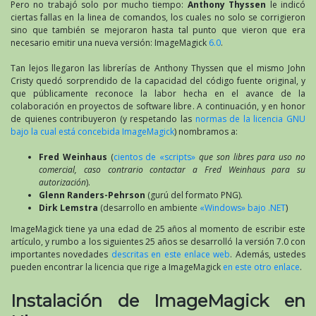
Pero no trabajó solo por mucho tiempo:
Anthony Thyssen
le indicó
ciertas fallas en la linea de comandos, los cuales no solo se corrigieron
sino que también se mejoraron hasta tal punto que vieron que era
necesario emitir una nueva versión: ImageMagick
6.0
.
Tan lejos llegaron las librerías de Anthony Thyssen que el mismo John
Cristy quedó sorprendido de la capacidad del código fuente original, y
que públicamente reconoce la labor hecha en el avance de la
colaboración en proyectos de software libre. A continuación, y en honor
de quienes contribuyeron (y respetando las
normas de la licencia GNU
bajo la cual está concebida ImageMagick
) nombramos a:
Fred Weinhaus
(
cientos de «scripts»
que son libres para uso no
comercial, caso contrario contactar a Fred Weinhaus para su
autorización
).
Glenn Randers-Pehrson
(gurú del formato PNG).
Dirk Lemstra
(desarrollo en ambiente
«Windows» bajo .NET
)
ImageMagick tiene ya una edad de 25 años al momento de escribir este
artículo, y rumbo a los siguientes 25 años se desarrolló la versión 7.0 con
importantes novedades
descritas en este enlace web
. Además, ustedes
pueden encontrar la licencia que rige a ImageMagick
en este otro enlace
.
Instalación de ImageMagick en