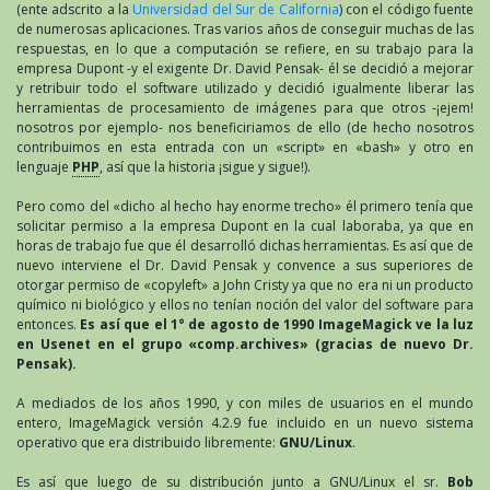
(ente adscrito a la
Universidad del Sur de California
) con el código fuente
de numerosas aplicaciones. Tras varios años de conseguir muchas de las
respuestas, en lo que a computación se refiere, en su trabajo para la
empresa Dupont -y el exigente Dr. David Pensak- él se decidió a mejorar
y retribuir todo el software utilizado y decidió igualmente liberar las
herramientas de procesamiento de imágenes para que otros -¡ejem!
nosotros por ejemplo- nos beneficiriamos de ello (de hecho nosotros
contribuimos en esta entrada con un «script» en «bash» y otro en
lenguaje
PHP
, así que la historia ¡sigue y sigue!).
Pero como del «dicho al hecho hay enorme trecho» él primero tenía que
solicitar permiso a la empresa Dupont en la cual laboraba, ya que en
horas de trabajo fue que él desarrolló dichas herramientas. Es así que de
nuevo interviene el Dr. David Pensak y convence a sus superiores de
otorgar permiso de «copyleft» a John Cristy ya que no era ni un producto
químico ni biológico y ellos no tenían noción del valor del software para
entonces.
Es así que el 1° de agosto de 1990 ImageMagick ve la luz
en Usenet en el grupo «comp.archives» (gracias de nuevo Dr.
Pensak).
A mediados de los años 1990, y con miles de usuarios en el mundo
entero, ImageMagick versión 4.2.9 fue incluido en un nuevo sistema
operativo que era distribuido libremente:
GNU/Linux
.
Es así que luego de su distribución junto a GNU/Linux el sr.
Bob