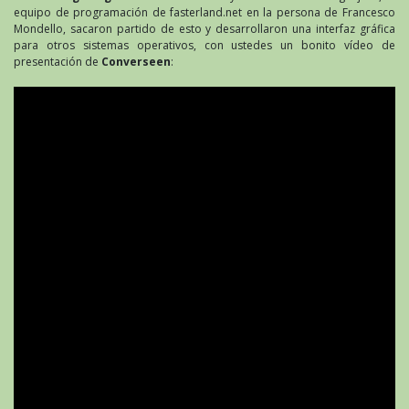
equipo de programación de fasterland.net en la persona de Francesco
Mondello, sacaron partido de esto y desarrollaron una interfaz gráfica
para otros sistemas operativos, con ustedes un bonito vídeo de
presentación de
Converseen
: