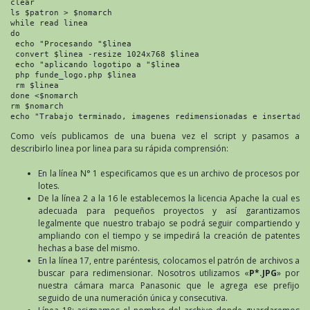
clear

ls $patron > $nomarch

while read linea

do

 echo "Procesando "$linea

 convert $linea -resize 1024x768 $linea

 echo "aplicando logotipo a "$linea

 php funde_logo.php $linea

 rm $linea

done <$nomarch

rm $nomarch

echo "Trabajo terminado, imagenes redimensionadas e insertada
Como veís publicamos de una buena vez el script y pasamos a
describirlo linea por linea para su rápida comprensión:
En la línea N° 1 especificamos que es un archivo de procesos por
lotes.
De la línea 2 a la 16 le establecemos la licencia Apache la cual es
adecuada para pequeños proyectos y así garantizamos
legalmente que nuestro trabajo se podrá seguir compartiendo y
ampliando con el tiempo y se impedirá la creación de patentes
hechas a base del mismo.
En la línea 17, entre paréntesis, colocamos el patrón de archivos a
buscar para redimensionar. Nosotros utilizamos «
P*.JPG
» por
nuestra cámara marca Panasonic que le agrega ese prefijo
seguido de una numeración única y consecutiva.