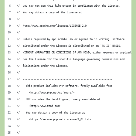
//  you may not use this file except in compliance with the License.
//  You may obtain a copy of the License at
// 
//  http://www.apache.org/licenses/LICENSE-2.0
// 
//  Unless required by applicable law or agreed to in writing, software
//  distributed under the License is distributed on an "AS IS" BASIS,
//  WITHOUT WARRANTIES OR CONDITIONS OF ANY KIND, either express or implied.
//  See the License for the specific language governing permissions and
//  limitations under the License.
//
//  -----------------------------------------------------------
//    This product includes PHP software, freely available from
//      <http://www.php.net/software/>
//    PHP includes the Zend Engine, freely available at
//      <http://www.zend.com>
//    You may obtain a copy of the License at
//      <https://secure.php.net/license/3_01.txt>
// -------------------------------------------------------------
//