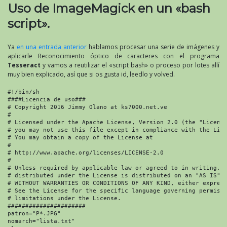
Uso de ImageMagick en un «bash
script».
Ya
en una entrada anterior
hablamos procesar una serie de imágenes y
aplicarle Reconocimiento óptico de caracteres con el programa
Tesseract
y vamos a reutilizar el «script bash» o proceso por lotes allí
muy bien explicado, así que si os gusta id, leedlo y volved.
#!/bin/sh

####Licencia de uso###

# Copyright 2016 Jimmy Olano at ks7000.net.ve

#

# Licensed under the Apache License, Version 2.0 (the "License
# you may not use this file except in compliance with the Lice
# You may obtain a copy of the License at

#

# http://www.apache.org/licenses/LICENSE-2.0

#

# Unless required by applicable law or agreed to in writing, s
# distributed under the License is distributed on an "AS IS" B
# WITHOUT WARRANTIES OR CONDITIONS OF ANY KIND, either express
# See the License for the specific language governing permissi
# limitations under the License.

######################

patron="P*.JPG"

nomarch="lista.txt"
