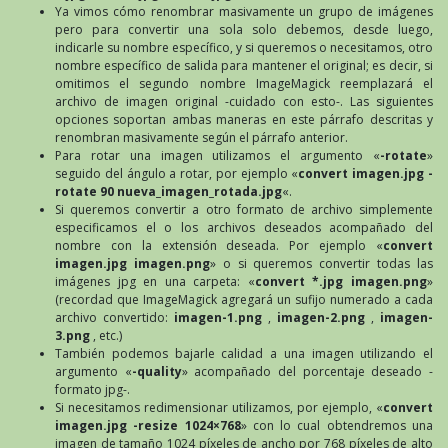
Ya vimos cómo renombrar masivamente un grupo de imágenes
pero para convertir una sola solo debemos, desde luego,
indicarle su nombre específico, y si queremos o necesitamos, otro
nombre específico de salida para mantener el original; es decir, si
omitimos el segundo nombre ImageMagick reemplazará el
archivo de imagen original -cuidado con esto-. Las siguientes
opciones soportan ambas maneras en este párrafo descritas y
renombran masivamente según el párrafo anterior.
Para rotar una imagen utilizamos el argumento «
-rotate
»
seguido del ángulo a rotar, por ejemplo «
convert imagen.jpg -
rotate 90 nueva_imagen_rotada.jpg
«.
Si queremos convertir a otro formato de archivo simplemente
especificamos el o los archivos deseados acompañado del
nombre con la extensión deseada. Por ejemplo «
convert
imagen.jpg imagen.png
» o si queremos convertir todas las
imágenes jpg en una carpeta: «
convert *.jpg imagen.png
»
(recordad que ImageMagick agregará un sufijo numerado a cada
archivo convertido:
imagen-1.png
,
imagen-2.png
,
imagen-
3.png
, etc.)
También podemos bajarle calidad a una imagen utilizando el
argumento «
-quality
» acompañado del porcentaje deseado -
formato jpg-.
Si necesitamos redimensionar utilizamos, por ejemplo, «
convert
imagen.jpg -resize 1024×768
» con lo cual obtendremos una
imagen de tamaño 1024 píxeles de ancho por 768 píxeles de alto