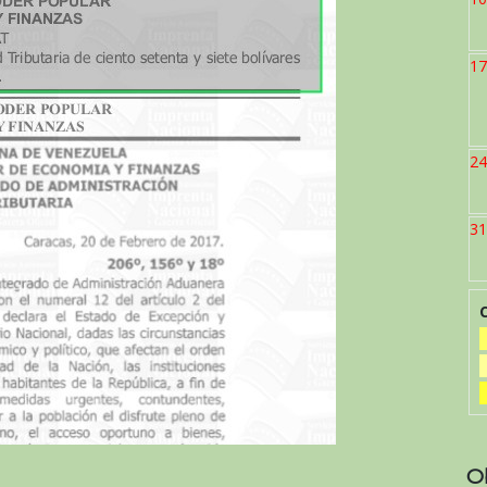
17
24
31
O