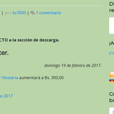
D
re
7
|
por
ks7000
|
1 comentario
en
Unidad
Tributaria
año
2017
CTO a la sección de descarga.
¡
er.
¡Co
domingo 19 de febrero de 2017.
ributaria
aumentará a Bs. 300,00
C
de 2017
b