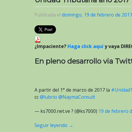
Publicada el
domingo, 19 de febrero de 201
¿Impaciente?
Haga click aquí
y vaya DIRE
En pleno desarrollo via Twitt
A partir del 1° de marzo de 2017 la
#UnidadT
cc
@lubrio
@NaymaConsult
— ks7000.net.ve ? (@ks7000)
19 de febrero 
Seguir leyendo
→