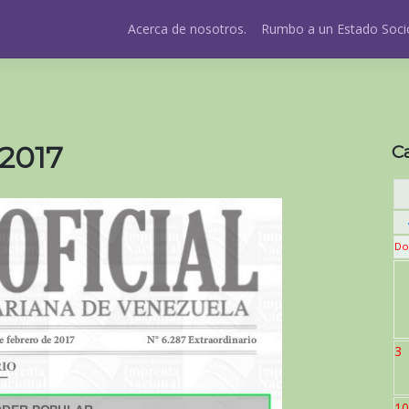
Acerca de nosotros.
Rumbo a un Estado Socio
 2017
C
Do
3
10