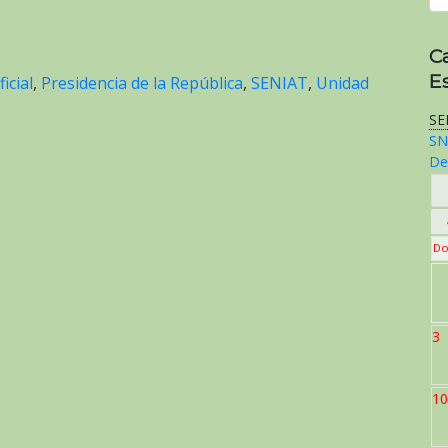
C
E
icial
,
Presidencia de la República
,
SENIAT
,
Unidad
SE
SN
De
Do
3
10