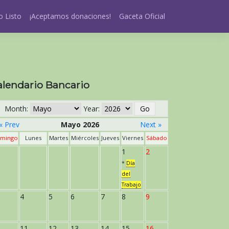
 Listo
¡Aceptamos donaciones!
Gaceta Oficial
alendario Bancario
Month:
Year:
« Prev
Mayo 2026
Next »
mingo
Lunes
Martes
Miércoles
Jueves
Viernes
Sábado
1
2
*
Día
del
Trabajo
4
5
6
7
8
9
11
12
13
14
15
16