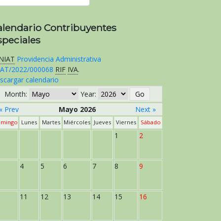
alendario Contribuyentes
speciales
NIAT
Providencia Administrativa
AT/2022/000068
RIF
IVA
.
scargar calendario
Month:
Year:
« Prev
Mayo 2026
Next »
mingo
Lunes
Martes
Miércoles
Jueves
Viernes
Sábado
1
2
4
5
6
7
8
9
11
12
13
14
15
16