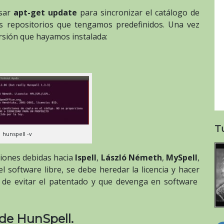
usar
apt-get update
para sincronizar el catálogo de
os repositorios que tengamos predefinidos. Una vez
rsión que hayamos instalada:
T
hunspell -v
ciones debidas hacia
Ispell
,
László Németh
,
MySpell
,
 el software libre, se debe heredar la licencia y hacer
n de evitar el patentado y que devenga en software
de HunSpell.