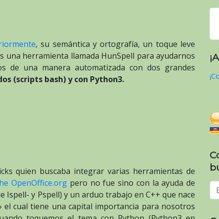
eriormente
, su semántica y ortografía, un toque leve
s una herramienta llamada HunSpell para ayudarnos
¡
tos de una manera automatizada con dos grandes
¡Co
os (scripts bash) y con Python3.
C
b
icks quien buscaba integrar varias herramientas de
he OpenOffice.org
pero no fue sino con la ayuda de
e Ispell- y Pspell) y un arduo trabajo en C++ que nace
 el cual tiene una capital importancia para nosotros
uando toquemos el tema con Python (Python3 en