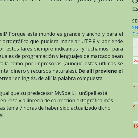
C
E
SE
SN
pell? Porque este mundo es grande y ancho y para el
De
r ortográfico que pudiera manejar
UTF-8
y por ende
or estos lares siempre indicamos -y luchamos- para
enguajes de programación y lenguajes de marcado sean
Do
alla como por impresoras (aunque estas útlimas se
nta, dinero y recursos naturales).
De allí proviene el
etrear en inglés, de allí la palabra compuesta.
2
 igual que su predecesor MySpell, HunSpell está
en reza «la librería de corrección ortográfica más
9
as tenía 7 horas de haber sido actualizado dicho
ll!
16