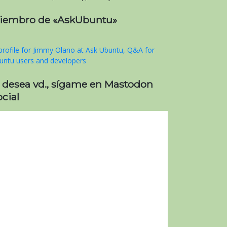
iembro de «AskUbuntu»
i desea vd., sígame en Mastodon
cial