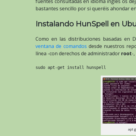
fuentes consultadas en idioma inglés os d
bastantes sencillo por si queréis ahondar e
Instalando HunSpell en Ubu
Como en las distribuciones basadas en D
ventana de comandos
desde nuestros repo
línea -con derechos de administrador
root
-
sudo apt-get install hunspell
apt g