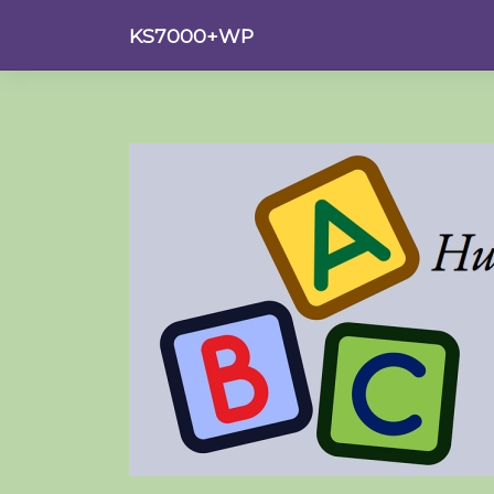
Saltar
KS7000+WP
al
contenido