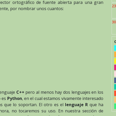
rector ortográfico de fuente abierta para una gran
23
ente, por nombrar unos cuantos:
30
 lenguaje
C++
pero al menos hay dos lenguajes en los
o es
Python
, en el cual estamos vivamente interesado
as que lo soportan. El otro es el
lenguaje R
que ha
hora, no tocaremos su uso. En nuestra sección de