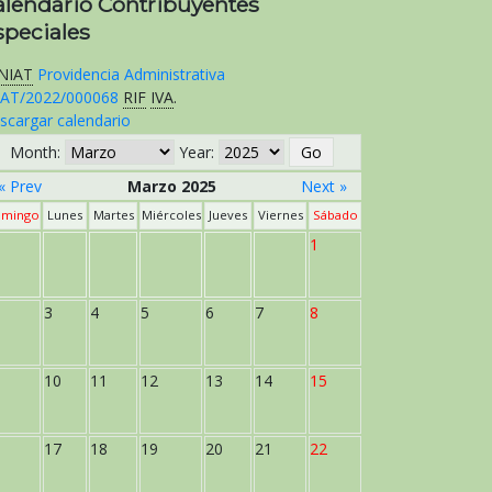
alendario Contribuyentes
speciales
NIAT
Providencia Administrativa
AT/2022/000068
RIF
IVA
.
scargar calendario
Month:
Year:
« Prev
Marzo 2025
Next »
mingo
Lunes
Martes
Miércoles
Jueves
Viernes
Sábado
1
3
4
5
6
7
8
10
11
12
13
14
15
17
18
19
20
21
22