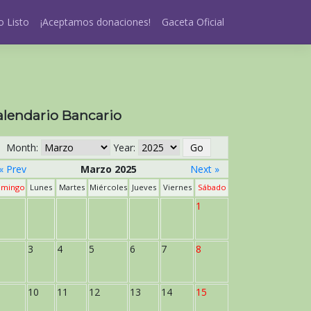
 Listo
¡Aceptamos donaciones!
Gaceta Oficial
alendario Bancario
Month:
Year:
« Prev
Marzo 2025
Next »
mingo
Lunes
Martes
Miércoles
Jueves
Viernes
Sábado
1
3
4
5
6
7
8
10
11
12
13
14
15