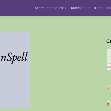
Acerca de nosotros.
Rumbo a un Estado Socio
C
Do
2
9