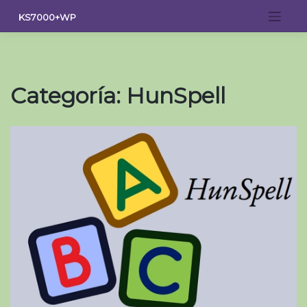
Saltar
KS7000+WP
al
contenido
Categoría:
HunSpell