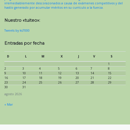
irremediablemente descorazonados a causa de exámenes competitivos y del
hastío generado por acumular méritos en su currículo a la fuerza.
Nuestro «tuiteo»:
Tweets by ks7000
Entradas por fecha
D
L
M
X
J
V
S
1
2
3
4
5
6
7
8
9
10
11
12
13
14
15
16
17
18
19
20
21
22
23
24
25
26
27
28
29
30
31
agosto 2026
« Mar