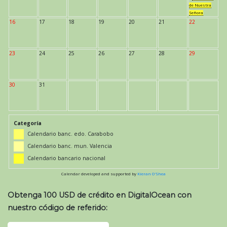
de Nuestra
Señora
16
17
18
19
20
21
22
23
24
25
26
27
28
29
30
31
Categoría
Calendario banc. edo. Carabobo
Calendario banc. mun. Valencia
Calendario bancario nacional
Calendar developed and supported by
Kieran O'Shea
Obtenga 100 USD de crédito en DigitalOcean con
nuestro código de referido: