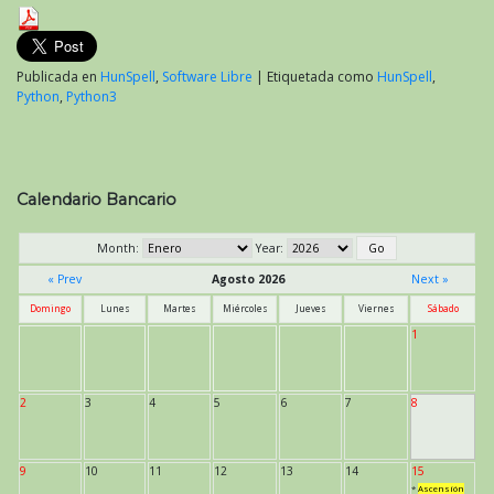
Publicada en
HunSpell
,
Software Libre
|
Etiquetada como
HunSpell
,
Python
,
Python3
Calendario Bancario
Month:
Year:
« Prev
Agosto 2026
Next »
Domingo
Lunes
Martes
Miércoles
Jueves
Viernes
Sábado
1
2
3
4
5
6
7
8
9
10
11
12
13
14
15
*
Ascensión