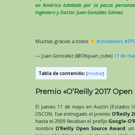
en América tutelado por (a pocas personas 
Ingeniero y Doctor Juan González Gómez.
Muchas gracias a todos
#clonewars
#FP
— Juan Gonzalez (@Obijuan_cube)
11 de ma
Tabla de contenido:
[
mostrar
]
Premio «O’Reilly 2017 Open
El jueves 11 de mayo en Austin (Estados U
OSCON, fue entregado el premio
O’Reilly 2
hasta el 2009 llevaban el prefijo
Google-O’R
nombre
O’Reilly Open Source Award
: un