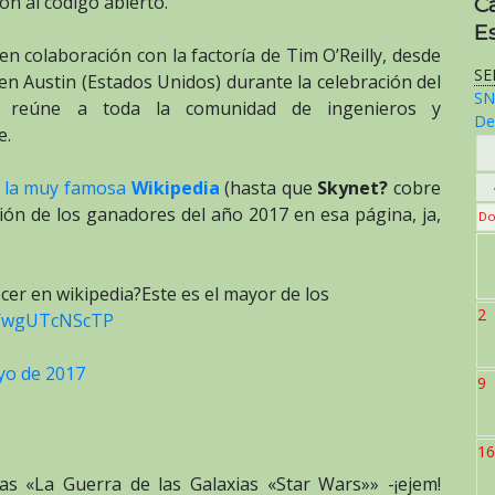
ón al código abierto.
C
E
n colaboración con la factoría de Tim O’Reilly, desde
SE
en Austin (Estados Unidos) durante la celebración del
SN
 reúne a toda la comunidad de ingenieros y
De
e.
n la muy famosa
Wikipedia
(hasta que
Skynet?
cobre
ión de los ganadores del año 2017 en esa página, ja,
Do
cer en wikipedia?Este es el mayor de los
2
co/wgUTcNScTP
yo de 2017
9
16
as «La Guerra de las Galaxias «Star Wars»» -¡ejem!