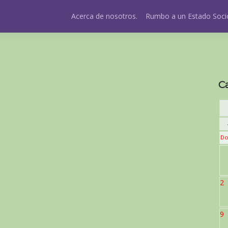
Acerca de nosotros.
Rumbo a un Estado Socio
C
Do
2
9