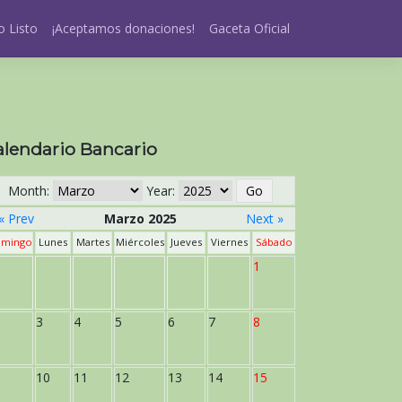
 Listo
¡Aceptamos donaciones!
Gaceta Oficial
alendario Bancario
Month:
Year:
« Prev
Marzo 2025
Next »
mingo
Lunes
Martes
Miércoles
Jueves
Viernes
Sábado
1
3
4
5
6
7
8
10
11
12
13
14
15