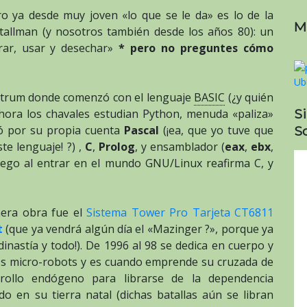
ro ya desde muy joven «lo que se le da» es lo de la
M
Stallman (y nosotros también desde los años 80): un
rar, usar y desechar»
* pero no preguntes cómo
ctrum donde comenzó con el lenguaje
BASIC
(¿y quién
S
hora los chavales estudian Python, menuda «paliza»
So
ió por su propia cuenta
Pascal
(¡ea, que yo tuve que
te lenguaje! ?) ,
C
,
Prolog
, y ensamblador (
eax
,
ebx
,
ego al entrar en el mundo GNU/Linux reafirma C, y
mera obra fue el
Sistema Tower Pro Tarjeta CT6811
t
(que ya vendrá algún día el «Mazinger ?», porque ya
nastía y todo!). De 1996 al 98 se dedica en cuerpo y
os micro-robots y es cuando emprende su cruzada de
ollo endógeno para librarse de la dependencia
do en su tierra natal (dichas batallas aún se libran