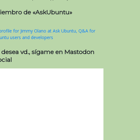
iembro de «AskUbuntu»
i desea vd., sígame en Mastodon
cial