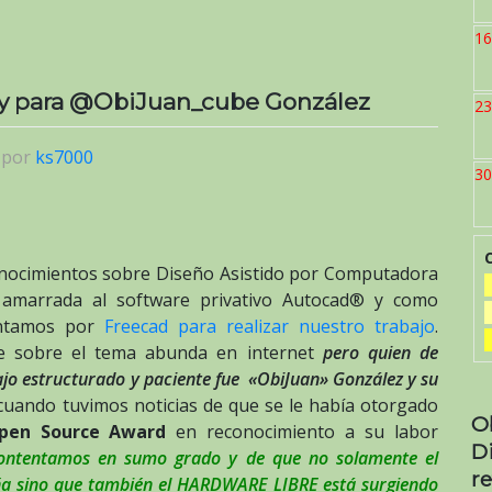
16
ly para @ObiJuan_cube González
23
|
por
ks7000
30
onocimientos sobre Diseño Asistido por Computadora
y amarrada al software privativo Autocad® y como
antamos por
Freecad para realizar nuestro trabajo
.
e sobre el tema abunda en internet
pero quien de
ajo estructurado y paciente fue «ObiJuan» González y su
 cuando tuvimos noticias de que se le había otorgado
O
 Open Source Award
en reconocimiento a su labor
D
ontentamos en sumo grado y de que no solamente el
re
paña sino que también el HARDWARE LIBRE está surgiendo