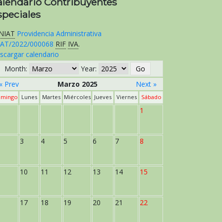
alendario Contribuyentes
speciales
NIAT
Providencia Administrativa
AT/2022/000068
RIF
IVA
.
scargar calendario
Month:
Year:
« Prev
Marzo 2025
Next »
mingo
Lunes
Martes
Miércoles
Jueves
Viernes
Sábado
1
3
4
5
6
7
8
10
11
12
13
14
15
17
18
19
20
21
22