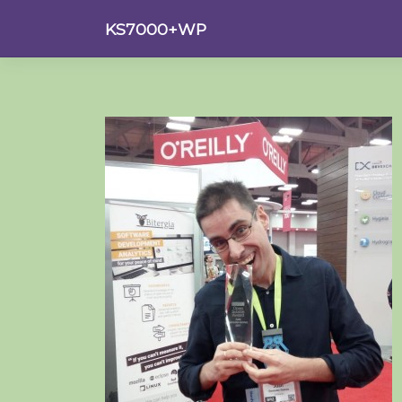
Saltar
KS7000+WP
al
contenido