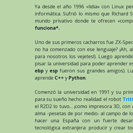
Ya desde el año 1996 «lidia» con Linux pe
informática. Sufrió lo mismo que Richard 
mundo privativo donde te ofrecen «comp
funciona*.
Uno de sus primeros cacharros fue ZX-Spe
no ha comenzado con ese lenguaje? ¡Ah, a
para nosotros los vejetes!). Luego aprend
pisar la universidad para poder aprender es
ebp
y
esp
fueron sus grandes amigos). Lu
aprende
C++
y
Python
.
Comenzó la universidad en 1991 y su pri
para su sueño hecho realidad: el robot
Trit
el R2D2 lo tuvo… ¡como impresora 3D, con di
alma -pesetas de por medio- al campo de l
hacer una España con un fuerte desarr
tecnológica extranjera: producir y crear to