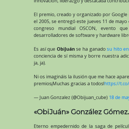
innovación, liderazgo y destacada contribuci
El premio, creado y organizado por Google e
el 2005, se entregó este jueves 11 de mayo 
congreso mundial OSCON, evento que
desarrolladores de software y hardware libr
Es así que
ObiJuán
se ha ganado
su hito e
conciencia de sí misma y borre nuestra adic
ja, ja).
Ni os imagináis la ilusión que me hace apare
premios¡Muchas gracias a todos!
https://t.
— Juan Gonzalez (@Obijuan_cube)
18 de ma
«ObiJuán» González Gómez.
Eterno empedernido de la saga de películ