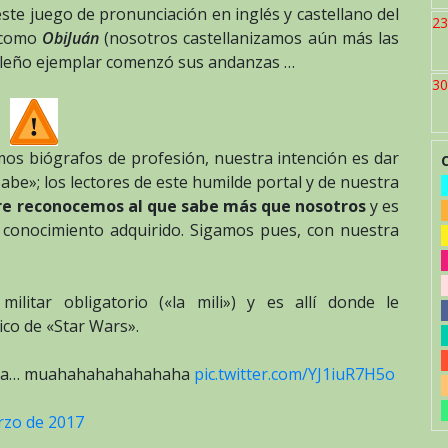
te juego de pronunciación en inglés y castellano del
23
como
ObiJuán
(nosotros castellanizamos aún más las
drileño ejemplar comenzó sus andanzas …
30
omos biógrafos de profesión, nuestra intención es dar
be»; los lectores de este humilde portal y de nuestra
e reconocemos al que sabe más que nosotros
y es
 conocimiento adquirido. Sigamos pues, con nuestra
litar obligatorio («la mili») y es allí donde le
ico de «Star Wars».
erza… muahahahahahahaha
pic.twitter.com/YJ1iuR7H5o
rzo de 2017