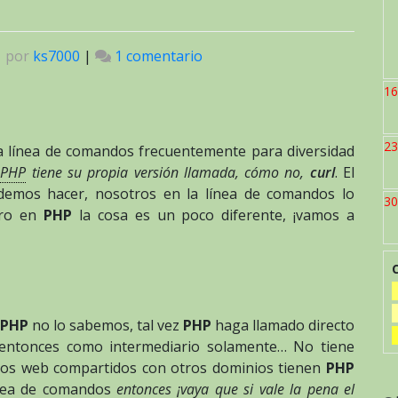
|
por
ks7000
|
1 comentario
en
PHP
16
y
cURL
23
 línea de comandos frecuentemente para diversidad
e
PHP
tiene su propia versión llamada, cómo no,
curl
. El
emos hacer, nosotros en la línea de comandos lo
30
ro en
PHP
la cosa es un poco diferente, ¡vamos a
PHP
no lo sabemos, tal vez
PHP
haga llamado directo
o entonces como intermediario solamente… No tiene
tios web compartidos con otros dominios tienen
PHP
ínea de comandos
entonces ¡vaya que si vale la pena el