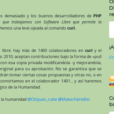
O
D
re
os demasiado y los buenos desarrolladores de
PHP
d que trabajamos con Software Libre que permite la
hemos una leve ojeada al comando
curl.
¡
 libre: hay más de 1400 colaboradores en
curl
y el
o 2010; aceptan contribuciones bajo la forma de «pull
¡Co
con esa copia privada modificandola -y mejorandola,
original para su aprobación. No se garantiza que se
odrán tomar ciertas cosas propuestas y otras no, o en
s convirtamos en el colaborador 1401… y así haremos
gico de la Humanidad.
C
e la humanidad
@Obijuan_cube
@MakerFaireBio
b