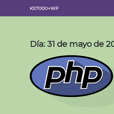
Saltar
KS7000+WP
al
contenido
Día:
31 de mayo de 2