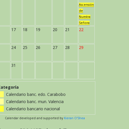
Ascensión
de
Nuestra
Señora
17
18
19
20
21
22
24
25
26
27
28
29
31
Categoría
Calendario banc. edo. Carabobo
Calendario banc. mun. Valencia
Calendario bancario nacional
Calendar developed and supported by
Kieran O'Shea