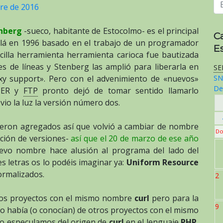
re de 2016
nberg
-sueco, habitante de Estocolmo- es el principal
C
llá en 1996 basado en el trabajo de un programador
E
ncilla herramienta herramienta carioca fue bautizada
 de líneas y Stenberg las amplió para liberarla en
SE
SN
y support». Pero con el advenimiento de «nuevos»
De
PHER y
FTP
pronto dejó de tomar sentido llamarlo
o la luz la versión número dos.
ueron agregados así que volvió a cambiar de nombre
Do
ación de versiones-
así que el 20 de marzo de ese año
evo nombre hace alusión al programa del lado del
 tres letras os lo podéis imaginar ya:
Uniform Resource
ormalizados.
2
os proyectos con el mismo nombre
curl
pero para la
9
no había (o conocían) de otros proyectos con el mismo
pio especulamos del origen de
curl
en el lenguaje
PHP
,