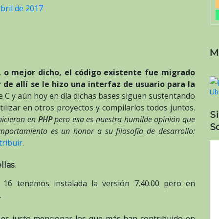
bril de 2017
M
,
o mejor dicho, el código existente fue migrado
de allí se le hizo una interfaz de usuario para la
e C y aún hoy en día dichas bases siguen sustentando
tilizar en otros proyectos y compilarlos todos juntos.
S
hicieron en
PHP
pero esa es nuestra humilde opinión que
So
mportamiento es un honor a su filosofía de desarrollo:
tribuir
.
llas.
6 tenemos instalada la versión 7.40.00 pero en
.
 es justo mencionar los que más han contribuido en