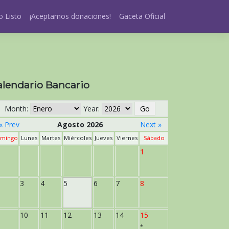
 Listo
¡Aceptamos donaciones!
Gaceta Oficial
alendario Bancario
Month:
Year:
« Prev
Agosto 2026
Next »
mingo
Lunes
Martes
Miércoles
Jueves
Viernes
Sábado
1
3
4
5
6
7
8
10
11
12
13
14
15
*