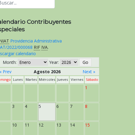
alendario Contribuyentes
speciales
NIAT
Providencia Administrativa
AT/2022/000068
RIF
IVA
.
scargar calendario
Month:
Year:
« Prev
Agosto 2026
Next »
mingo
Lunes
Martes
Miércoles
Jueves
Viernes
Sábado
1
3
4
5
6
7
8
10
11
12
13
14
15