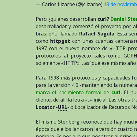
— Carlos Lizarbe (@jclizarbe)
18 de noviemb
Pero ¿quiénes desarrollan
curl?
Daniel Ste
desarrollador y comenzó el proyecto por a
brasileño llamado
Rafael Sagula
. Esta se
como
httpget
con unas cuantas centenares
1997 con el nuevo nombre de «
HTTP
prox
protocolos al proyecto tales como GO
solamente «HTTP»… así que ese mismo año vi
Para 1998 más protocolos y capacidades f
para la versión 4.0 -manteniendo la numer
marca el nacimiento formal de
curl.
El nu
cliente, de allí la letra «c» inicial. Las otras
Locator -
URL
-
o Localizador de Recursos N
El mismo Stenberg reconoce que hay much
época que ellos lanzaron la versión cuatro 
nombre. Es por ello que nosotros al princi