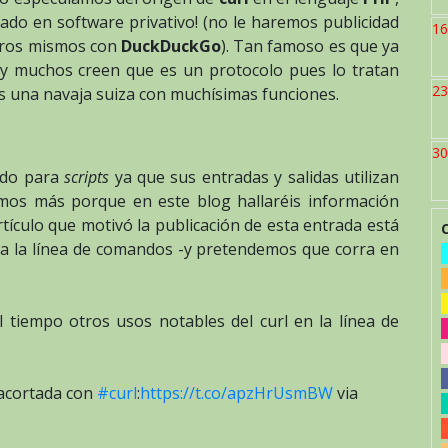
llado en software privativo! (no le haremos publicidad
16
tros mismos con
DuckDuckGo
). Tan famoso es que ya
 y muchos creen que es un protocolo pues lo tratan
23
s una navaja suiza con muchísimas funciones.
30
ado para
scripts
ya que sus entradas y salidas utilizan
mos más porque en este blog hallaréis información
rtículo que motivó la publicación de esta entrada está
ara la línea de comandos -y pretendemos que corra en
tiempo otros usos notables del curl en la línea de
 acortada con
#curl
:
https://t.co/apzHrUsmBW
via