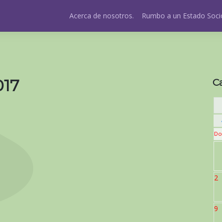
Acerca de nosotros.
Rumbo a un Estado Socio
017
C
Do
2
9