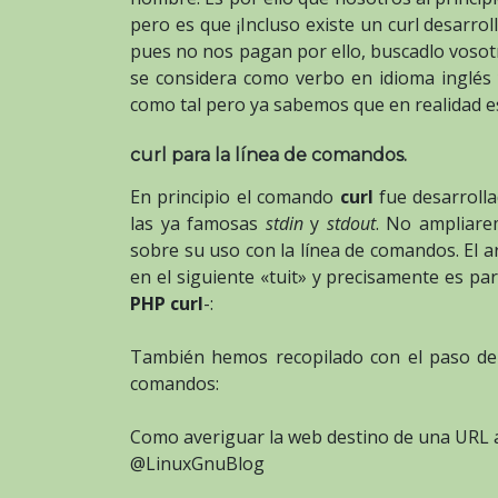
pero es que ¡Incluso existe un curl desarro
pues no nos pagan por ello, buscadlo voso
se considera como verbo en idioma inglés
como tal pero ya sabemos que en realidad e
curl para la línea de comandos.
En principio el comando
curl
fue desarroll
las ya famosas
stdin
y
stdout
. No ampliare
sobre su uso con la línea de comandos. El a
en el siguiente «tuit» y precisamente es p
PHP curl
-:
También hemos recopilado con el paso del 
comandos:
Como averiguar la web destino de una URL
@LinuxGnuBlog