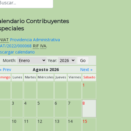
alendario Contribuyentes
speciales
NIAT
Providencia Administrativa
AT/2022/000068
RIF
IVA
.
scargar calendario
Month:
Year:
« Prev
Agosto 2026
Next »
mingo
Lunes
Martes
Miércoles
Jueves
Viernes
Sábado
1
3
4
5
6
7
8
10
11
12
13
14
15