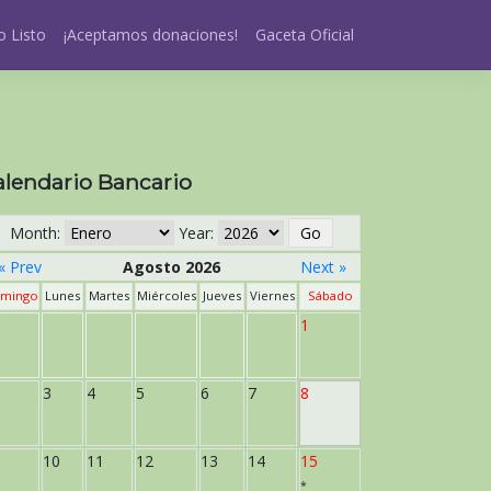
 Listo
¡Aceptamos donaciones!
Gaceta Oficial
alendario Bancario
Month:
Year:
« Prev
Agosto 2026
Next »
mingo
Lunes
Martes
Miércoles
Jueves
Viernes
Sábado
1
3
4
5
6
7
8
10
11
12
13
14
15
*