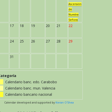
Ascensión
de
Nuestra
Señora
17
18
19
20
21
22
24
25
26
27
28
29
31
Categoría
Calendario banc. edo. Carabobo
Calendario banc. mun. Valencia
Calendario bancario nacional
Calendar developed and supported by
Kieran O'Shea