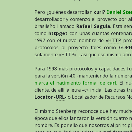
Pero ¿quiénes desarrollan
curl?
Daniel Ste
desarrollador y comenzó el proyecto por a
brasileño llamado
Rafael Sagula
. Esta se
como
httpget
con unas cuantas centenares
1997 con el nuevo nombre de «
HTTP
prox
protocolos al proyecto tales como GOPH
solamente «HTTP»… así que ese mismo año vi
Para 1998 más protocolos y capacidades f
para la versión 4.0 -manteniendo la numer
marca el nacimiento formal de
curl.
El nu
cliente, de allí la letra «c» inicial. Las otras
Locator -
URL
-
o Localizador de Recursos N
El mismo Stenberg reconoce que hay much
época que ellos lanzaron la versión cuatro 
nombre. Es por ello que nosotros al princi