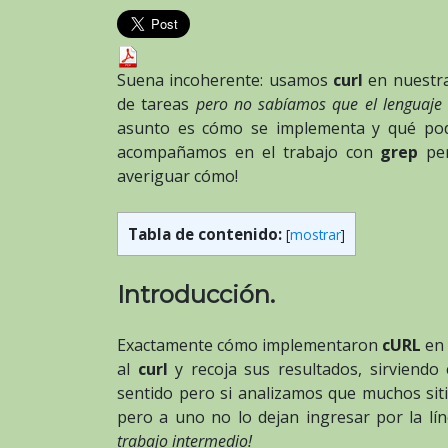
Suena incoherente: usamos
curl
en nuestra
de tareas
pero no sabíamos que el lenguaj
asunto es cómo se implementa y qué pod
acompañamos en el trabajo con
grep
pe
averiguar cómo!
Tabla de contenido:
[
mostrar
]
Introducción.
Exactamente cómo implementaron
cURL
en
al
curl
y recoja sus resultados, sirviend
sentido pero si analizamos que muchos si
pero a uno no lo dejan ingresar por la l
trabajo intermedio!