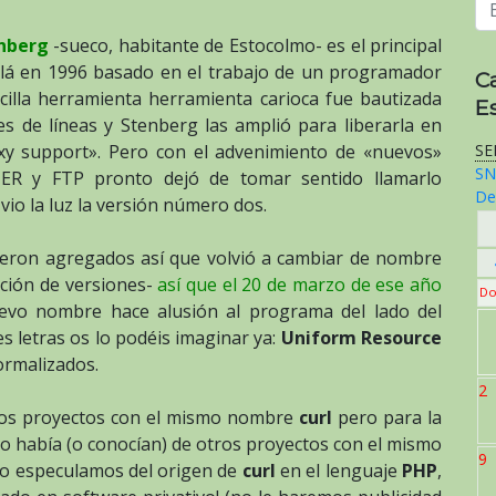
nberg
-sueco, habitante de Estocolmo- es el principal
llá en 1996 basado en el trabajo de un programador
C
ncilla herramienta herramienta carioca fue bautizada
E
 de líneas y Stenberg las amplió para liberarla en
y support». Pero con el advenimiento de «nuevos»
SE
SN
ER y FTP pronto dejó de tomar sentido llamarlo
De
o la luz la versión número dos.
ueron agregados así que volvió a cambiar de nombre
ación de versiones-
así que el 20 de marzo de ese año
Do
evo nombre hace alusión al programa del lado del
 tres letras os lo podéis imaginar ya:
Uniform Resource
ormalizados.
2
os proyectos con el mismo nombre
curl
pero para la
no había (o conocían) de otros proyectos con el mismo
9
pio especulamos del origen de
curl
en el lenguaje
PHP
,