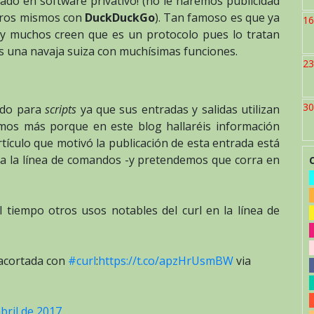
llado en software privativo! (no le haremos publicidad
tros mismos con
DuckDuckGo
). Tan famoso es que ya
16
 y muchos creen que es un protocolo pues lo tratan
s una navaja suiza con muchísimas funciones.
23
30
ado para
scripts
ya que sus entradas y salidas utilizan
mos más porque en este blog hallaréis información
rtículo que motivó la publicación de esta entrada está
ara la línea de comandos -y pretendemos que corra en
tiempo otros usos notables del curl en la línea de
 acortada con
#curl
:
https://t.co/apzHrUsmBW
via
bril de 2017