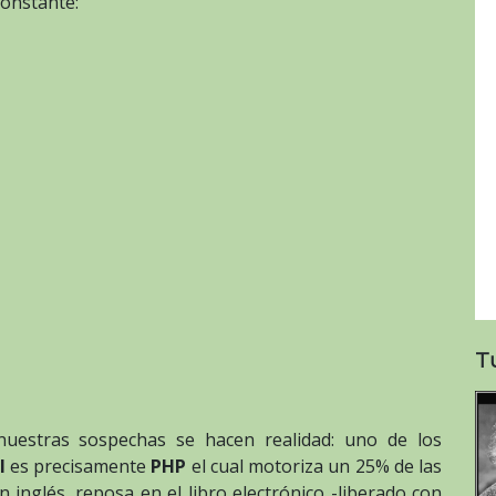
constante:
T
nuestras sospechas se hacen realidad: uno de los
l
es precisamente
PHP
el cual motoriza un 25% de las
n inglés, reposa en el libro electrónico -liberado con