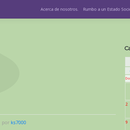
Acerca de nosotros.
Rumbo a un Estado Socio
C
Do
2
|
por
ks7000
9