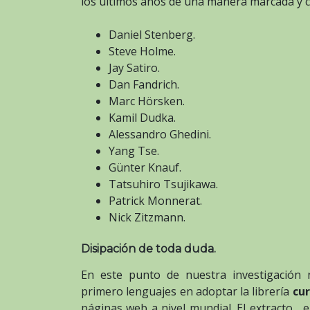
los últimos años de una manera marcada y 
Daniel Stenberg.
Steve Holme.
Jay Satiro.
Dan Fandrich.
Marc Hörsken.
Kamil Dudka.
Alessandro Ghedini.
Yang Tse.
Günter Knauf.
Tatsuhiro Tsujikawa.
Patrick Monnerat.
Nick Zitzmann.
Disipación de toda duda.
En este punto de nuestra investigación 
primero lenguajes en adoptar la librería
cur
páginas web a nivel mundial. El extracto , e