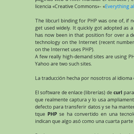
licencia «Creative Commons»- «
Everything a
The libcurl binding for PHP was one of, if no
get used widely. It quickly got adopted as 
has now been in that position for over a d
technology on the Internet (recent numbers 
on the Internet uses PHP).
A few really high-demand sites are using PH
Yahoo are two such sites.
La traducción hecha por nosotros al idioma 
El software de enlace (librerías) de
curl
par
que realmente captura y lo usa ampliame
defecto para transferir datos y se ha mant
tque
PHP
se ha convertido en una tecnolo
indican que algo asó como una cuarta parte d