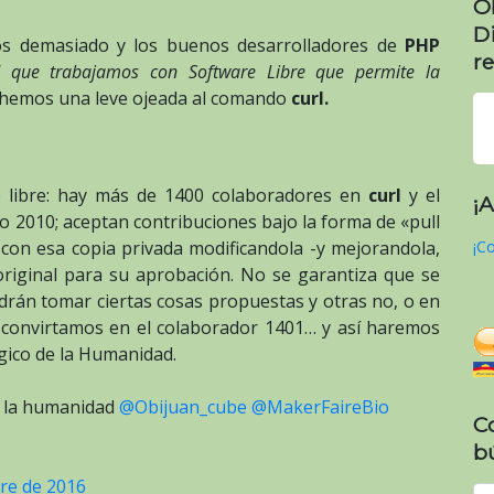
O
D
os demasiado y los buenos desarrolladores de
PHP
re
d que trabajamos con Software Libre que permite la
hemos una leve ojeada al comando
curl.
 libre: hay más de 1400 colaboradores en
curl
y el
¡
o 2010; aceptan contribuciones bajo la forma de «pull
con esa copia privada modificandola -y mejorandola,
¡Co
original para su aprobación. No se garantiza que se
odrán tomar ciertas cosas propuestas y otras no, o en
s convirtamos en el colaborador 1401… y así haremos
gico de la Humanidad.
e la humanidad
@Obijuan_cube
@MakerFaireBio
C
b
re de 2016