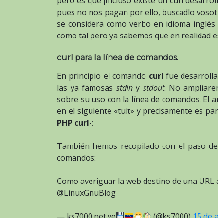
pero es que ¡Incluso existe un curl desarro
pues no nos pagan por ello, buscadlo voso
se considera como verbo en idioma inglés
como tal pero ya sabemos que en realidad e
curl para la línea de comandos.
En principio el comando
curl
fue desarroll
las ya famosas
stdin
y
stdout
. No ampliare
sobre su uso con la línea de comandos. El a
en el siguiente «tuit» y precisamente es p
PHP curl
-:
También hemos recopilado con el paso del 
comandos:
Como averiguar la web destino de una URL
@LinuxGnuBlog
— ks7000.net.ve
(@ks7000)
15 de a