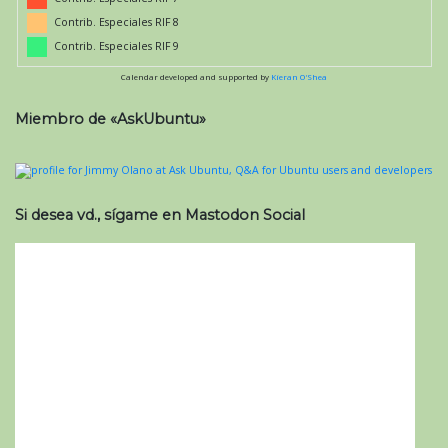
Contrib. Especiales RIF 8
Contrib. Especiales RIF 9
Calendar developed and supported by
Kieran O'Shea
Miembro de «AskUbuntu»
Si desea vd., sígame en Mastodon Social