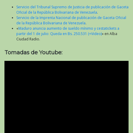
Servicio del Tribunal Supremo de Justicia de publicación de Gaceta
Oficial de la República Bolivariana de Venezuela
.
Servicio de la Imprenta Nacional de publicación de Gaceta Oficial
de la República Bolivariana de Venezuela
.
«
Maduro anuncia aumento de sueldo mínimo y cestatickets a
partir del 1 de julio: Queda en Bs. 250.531 (+Video)
» en Alba
Ciudad Radio.
Tomadas de Youtube: