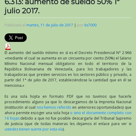
6.313: aumento de sueldo 50% 1°
julio 2017.
Publicada el
martes, 11 de julio de 2017
|
por
ks7000
El aumento del sueldo mínimo en sí es el Decreto Presidencial N° 2.966
«mediante el cual se aumenta en un cincuenta por ciento (50%) el Salario
Mínimo Nacional mensual obligatorio en todo el territorio de la
República Bolivariana de Venezuela, para los trabajadores y las
trabajadoras que presten servicios en los sectores público y privado, a
partir del 1° de julio de 2017, estableciéndose la cantidad que en él se
menciona.»
Es una sola hojita en formato PDF que no tuvimos que hacerle
procedimiento alguno ya que lo descargamos de la Imprenta Nacional
(institución al cual
nos hemos referido
en anteriores oportunidades) que
ahora permite escoger una sola hoja
o sino el documento completo con
16 hojas
debido a que no fue posible descargarla del Tribunal Supremo
de Justicia (que de todas maneras les dejamos el enlace para ver si
ustedes tienen suerte por esta vía
).