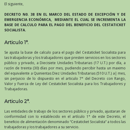
El siguiente,
DECRETO N0. 38 EN EL MARCO DEL ESTADO DE EXCEPCIÓN Y DE
EMERGENCIA ECONÓMICA, MEDIANTE EL CUAL SE INCREMENTA LA
BASE DE CALCULO PARA EL PAGO DEL BENEFICIO DEL CESTATICKET
SOCIALISTA.
Articulo 1°.
Se ajusta la base de calculo para el pago del Cestaticket Socialista para
Ias trabajadoras y los trabajadores que presten servicios en los sectores
público y privado, a Diecisiete Unidades Tributarias (17 U.T.) por día, a
razón de treinta (30) días por mes, pudiendo percibir hasta un maximo
del equivalente a Quinientas Diez Unidades Tributarias (510 U.T.) a| mes,
sin perjuicio de lo dispuesto en el articulo 7° del Decreto con Rango,
Valor y Fuerza de Ley del Cestaticket Socialista para los Trabajadores y
Trabajadoras.
Articulo 2°.
Las entidades de trabajo de los sectores público y privado, ajustaran de
conformidad con Io establecido en el artículo 1° de este Decreto, el
beneﬁcio de alimentación denominado “Cestaticket Socialista” a todos las
trabajadoras y Ios trabajadores a su servicio.