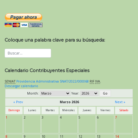
Coloque una palabra clave para su búsqueda:
Calendario Contribuyentes Especiales
SENIAT
Providencia Administrativa SNAT/2022/000068
RIF
IVA
.
Descargar calendario
Month:
Year:
« Prev
Marzo 2026
Next »
Domingo
Lunes
Martes
Miércoles
Jueves
Viernes
Sábado
1
2
3
4
5
6
7
8
9
10
11
12
13
14