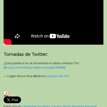
Tomadas de Twitter:
¿Qué pasaría si no se incrementa el salario mínimo? Por
@Oscar_forero83
pic.twitter.com/gNxcWlnBBJ
— Luigino Bracci Roa (@lubrio)
4 de julio de 2017
Publicada en
Cestaticket Socialista
,
Gaceta Oficial
,
Imprenta Nacional
,