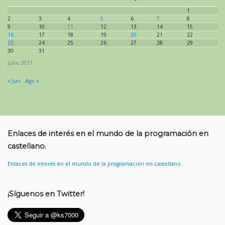
1
2
3
4
5
6
7
8
9
10
11
12
13
14
15
16
17
18
19
20
21
22
23
24
25
26
27
28
29
30
31
julio 2017
« Jun
Ago »
Enlaces de interés en el mundo de la programación en
castellano.
Enlaces de interés en el mundo de la programación en castellano.
¡Síguenos en Twitter!