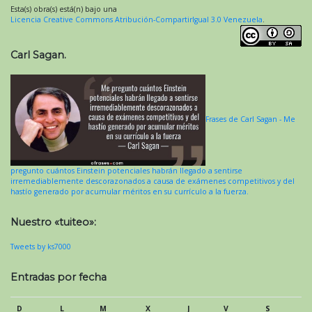
Esta(s) obra(s) está(n) bajo una
Licencia Creative Commons Atribución-CompartirIgual 3.0 Venezuela
.
Carl Sagan.
Frases de Carl Sagan - Me
pregunto cuántos Einstein potenciales habrán llegado a sentirse
irremediablemente descorazonados a causa de exámenes competitivos y del
hastío generado por acumular méritos en su currículo a la fuerza.
Nuestro «tuiteo»:
Tweets by ks7000
Entradas por fecha
D
L
M
X
J
V
S