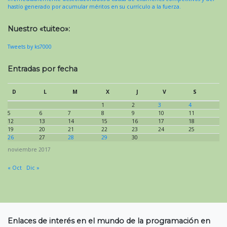
hastío generado por acumular méritos en su currículo a la fuerza.
Nuestro «tuiteo»:
Tweets by ks7000
Entradas por fecha
D
L
M
X
J
V
S
1
2
3
4
5
6
7
8
9
10
11
12
13
14
15
16
17
18
19
20
21
22
23
24
25
26
27
28
29
30
noviembre 2017
« Oct
Dic »
Enlaces de interés en el mundo de la programación en