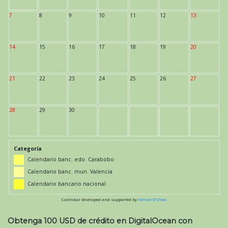
7
8
9
10
11
12
13
14
15
16
17
18
19
20
21
22
23
24
25
26
27
28
29
30
Categoría
Calendario banc. edo. Carabobo
Calendario banc. mun. Valencia
Calendario bancario nacional
Calendar developed and supported by
Kieran O'Shea
Obtenga 100 USD de crédito en DigitalOcean con