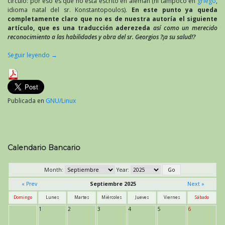
círculo: por eso es que no está escrito en alemán (ni tampoco en
griego
,
idioma natal del sr. Konstantopoulos).
En este punto ya queda
completamente claro que no es de nuestra autoría el siguiente
artículo, que es una traducción aderezeda
así como un merecido
reconocimiento a las habilidades y obra del sr. Georgios ?¡a su salud!?
Seguir leyendo
→
Publicada en
GNU/Linux
Calendario Bancario
Month:
Year:
« Prev
Septiembre 2025
Next »
Domingo
Lunes
Martes
Miércoles
Jueves
Viernes
Sábado
1
2
3
4
5
6