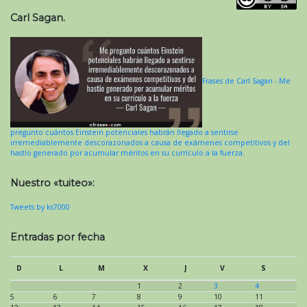
Carl Sagan.
Frases de Carl Sagan - Me
pregunto cuántos Einstein potenciales habrán llegado a sentirse
irremediablemente descorazonados a causa de exámenes competitivos y del
hastío generado por acumular méritos en su currículo a la fuerza.
Nuestro «tuiteo»:
Tweets by ks7000
Entradas por fecha
D
L
M
X
J
V
S
1
2
3
4
5
6
7
8
9
10
11