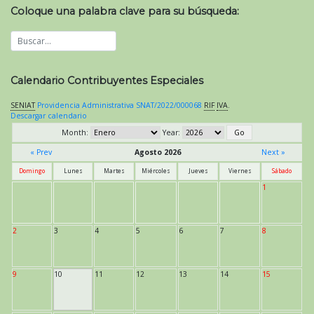
Coloque una palabra clave para su búsqueda:
Calendario Contribuyentes Especiales
SENIAT
Providencia Administrativa SNAT/2022/000068
RIF
IVA
.
Descargar calendario
Month:
Year:
« Prev
Agosto 2026
Next »
Domingo
Lunes
Martes
Miércoles
Jueves
Viernes
Sábado
1
2
3
4
5
6
7
8
9
10
11
12
13
14
15