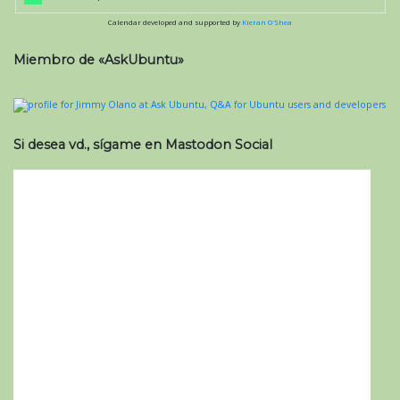
Calendar developed and supported by
Kieran O'Shea
Miembro de «AskUbuntu»
Si desea vd., sígame en Mastodon Social