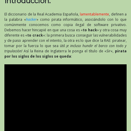
Introducción.
El diccionario de la Real Academia Española,
lamentablemente
, definen a
la palabra «
hacker
» como pirata informático, asociándolo con lo que
comúnmente conocemos como copia ilegal de software privativo.
Debemos hacer hincapié en que una cosa es «
to hack
» y otra cosa muy
diferente es «
to crack
«: la primera busca conseguir las vulnerabilidades
y de paso aprender con el intento, la otra es lo que dice la RAE: piratear,
tomar por la fuerza lo que sea útil
¡e incluso hundir el barco con todo y
tripulación!
Así la Reina de Inglaterra le ponga el título de «
Sir
«,
pirata
por los siglos de los siglos se queda
: