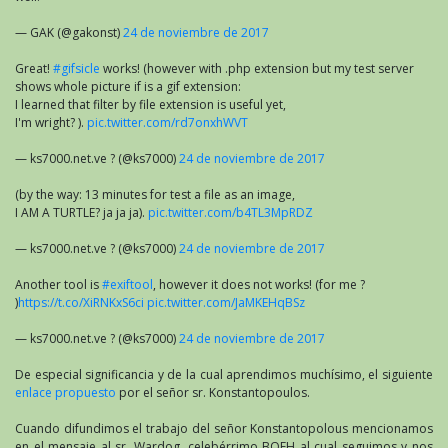
— GAK (@gakonst)
24 de noviembre de 2017
Great!
#gifsicle
works! (however with .php extension but my test server
shows whole picture if is a gif extension:
I learned that filter by file extension is useful yet,
I'm wright? ).
pic.twitter.com/rd7onxhWVT
— ks7000.net.ve ? (@ks7000)
24 de noviembre de 2017
(by the way: 13 minutes for test a file as an image,
I AM A TURTLE? ja ja ja).
pic.twitter.com/b4TL3MpRDZ
— ks7000.net.ve ? (@ks7000)
24 de noviembre de 2017
Another tool is
#exiftool
, however it does not works! (for me ?
)
https://t.co/XiRNKxS6ci
pic.twitter.com/JaMKEHqBSz
— ks7000.net.ve ? (@ks7000)
24 de noviembre de 2017
De especial significancia y de la cual aprendimos muchísimo, el siguiente
enlace propuesto
por el señor sr. Konstantopoulos.
Cuando difundimos el trabajo del señor Konstantopolous mencionamos
en el mensaje al sr. Wardog, celebérrimo BOFH al cual seguimos y nos