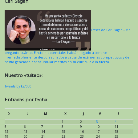
Carl Sagan.
Frases de Carl Sagan - Me
pregunto cuántos Einstein potenciales habrán llegado a sentirse
irremediablemente descorazonados a causa de exámenes competitivos y del
hastío generado por acumular méritos en su currículo a la fuerza.
Nuestro «tuiteo»:
Tweets by ks7000
Entradas por fecha
D
L
M
X
J
V
S
1
2
3
4
5
6
7
8
9
10
11
12
13
14
15
16
17
18
19
20
21
22
23
24
25