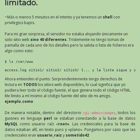
limitado.
~Más o menos 5 minutos en el intento y ya tenemos un
shell
con
privilegios bajos.
Para mi gran sorpresa, el servidor no estaba alojando únicamente un
solo sitio web
sino 40 diferentes
. Tristemente no tengo tomas de
pantalla de cada uno de los detalles pero la salida o lista de ficheros era
algo como esto:
$ ls /var/www
access.log sitio1/ sitio2/ sitio3/ {... y la lista sigue y si
Ahora entienden el punto. Sorprendentemente tengo derechos de
lectura en
TODOS
los sitios web disponibles, lo cual significa que yo
pudiera leer todo el código fuente, el que genera todo el código HTML.
Me limito a mí mismo al código fuente del sitio de mi amigo,
ejemplo.como
De manera notable, dentro del directorio
, todos los
cgi-admin/pages
guiones en lenguaje
perl
se estaban conectando a la base de datos
MySQL
como usuario raíz «
root»
. Las credenciales para la base de
datos estaban allí, en texto puro y «plano». Pongamos por caso que las
credenciales eran
usuario_raiz
y
sometido42