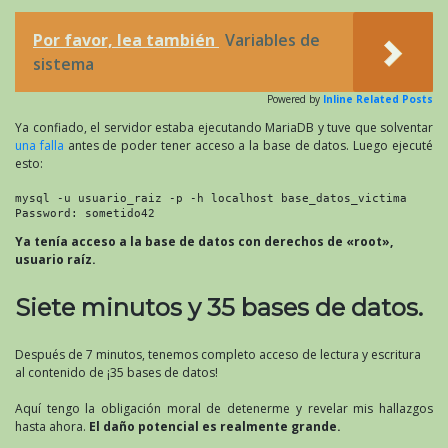
Por favor, lea también
Variables de
sistema
Powered by
Inline Related Posts
Ya confiado, el servidor estaba ejecutando MariaDB y tuve que solventar
una falla
antes de poder tener acceso a la base de datos. Luego ejecuté
esto:
mysql -u usuario_raiz -p -h localhost base_datos_victima

Password: sometido42
Ya tenía acceso a la base de datos con derechos de «root»,
usuario raíz.
Siete minutos y 35 bases de datos.
Después de 7 minutos, tenemos completo acceso de lectura y escritura
al contenido de ¡35 bases de datos!
Aquí tengo la obligación moral de detenerme y revelar mis hallazgos
hasta ahora.
El daño potencial es realmente grande.