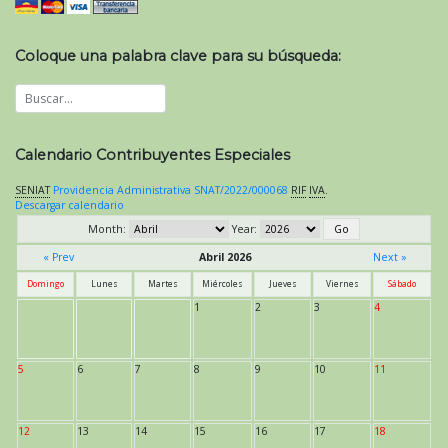
Coloque una palabra clave para su búsqueda:
Calendario Contribuyentes Especiales
SENIAT
Providencia Administrativa SNAT/2022/000068
RIF
IVA
.
Descargar calendario
Month:
Year:
« Prev
Abril 2026
Next »
Domingo
Lunes
Martes
Miércoles
Jueves
Viernes
Sábado
1
2
3
4
5
6
7
8
9
10
11
12
13
14
15
16
17
18