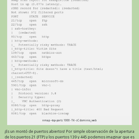
nmap –top-ports 1000 -T4 -sC dominio_web
¡Es un montó de puertos abiertos! Por simple observación de la apertura
de los puertos 21 (
FTP
) y los puertos 139 y 445 podemos imaginar que es