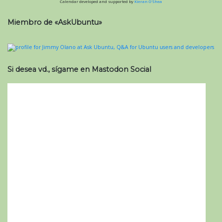
Calendar developed and supported by
Kieran O'Shea
Miembro de «AskUbuntu»
Si desea vd., sígame en Mastodon Social