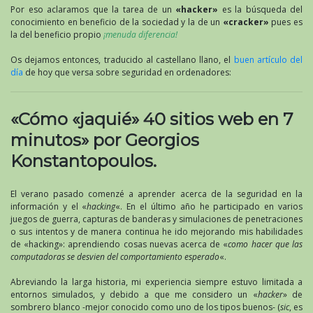
Por eso aclaramos que la tarea de un
«hacker»
es la búsqueda del
conocimiento en beneficio de la sociedad y la de un
«cracker»
pues es
la del beneficio propio
¡menuda diferencia!
Os dejamos entonces, traducido al castellano llano, el
buen artículo del
día
de hoy que versa sobre seguridad en ordenadores:
«Cómo «jaquié» 40 sitios web en 7
minutos» por Georgios
Konstantopoulos.
El verano pasado comenzé a aprender acerca de la seguridad en la
información y el «
hacking
«. En el último año he participado en varios
juegos de guerra, capturas de banderas y simulaciones de penetraciones
o sus intentos y de manera continua he ido mejorando mis habilidades
de «hacking»: aprendiendo cosas nuevas acerca de «
como hacer que las
computadoras se desvien del comportamiento esperado
«.
Abreviando la larga historia, mi experiencia siempre estuvo limitada a
entornos simulados, y debido a que me considero un «
hacker
» de
sombrero blanco -mejor conocido como uno de los tipos buenos- (
sic
, es