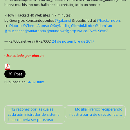
honra muchísimo nos halla hecho «retuit», todo un honor:
«How I Hacked 40 Websites in 7 minutes»
by Georgios Konstantopoulos
@gakonst
& published at
@hackernoon
,
cc
@lubrio
@ChemaAlonso
@SoyNadia_
@KevinMitnick
@dam1an
@taucetinet
@taniarascia
@mundowdg
https://t.co/EVa5L98ye7
— ks7000.net.ve ? (@ks7000)
24 de noviembre de 2017
<Eso es todo, por ahora>.
Publicada en
GNU/Linux
12 razones por las cuales
Mozilla Firefox: recuperando
cada administrador de sistema
nuestra barra de direcciones.
Navegación
Linux debería ser perezoso
de