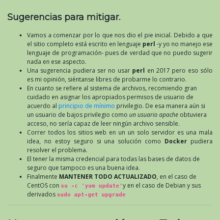
Sugerencias para mitigar.
Vamos a comenzar por lo que nos dio el pie inicial. Debido a que
el sitio completo está escrito en lenguaje
perl
-y yo no manejo ese
lenguaje de programación- pues de verdad que no puedo sugerir
nada en ese aspecto.
Una sugerencia pudiera ser no usar
perl
en 2017 pero eso sólo
es mi opinión, siéntanse libres de probarme lo contrario.
En cuanto se refiere al sistema de archivos, recomiendo gran
cuidado en asignar los apropiados permisos de usuario de
acuerdo al
principio de mínimo
privilegio. De esa manera aún si
un usuario de bajos privilegio como
un usuario apache
obtuviera
acceso, no sería capaz de leer ningún archivo sensible.
Correr todos los sitios web en un un solo servidor es una mala
idea, no estoy seguro si una solución como
Docker
pudiera
resolver el problema.
El tener la misma credencial para todas las bases de datos de
seguro que tampoco es una buena idea.
Finalmente
MANTENER TODO ACTUALIZADO
, en el caso de
CentOS con
y en el caso de Debian y sus
su -c 'yum update'
derivados
sudo apt-get upgrade