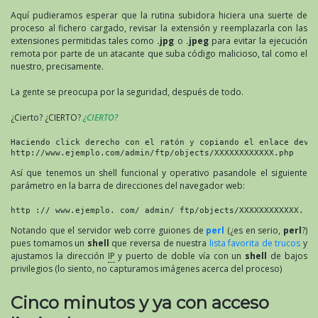
Aquí pudieramos esperar que la rutina subidora hiciera una suerte de
proceso al fichero cargado, revisar la extensión y reemplazarla con las
extensiones permitidas tales como
.jpg
o
.jpeg
para evitar la ejecución
remota por parte de un atacante que suba código malicioso, tal como el
nuestro, precisamente.
La gente se preocupa por la seguridad, después de todo.
¿Cierto? ¿CIERTO?
¿CIERTO?
Haciendo click derecho con el ratón y copiando el enlace devue
http://www.ejemplo.com/admin/ftp/objects/XXXXXXXXXXXX.php
Así que tenemos un shell funcional y operativo pasandole el siguiente
parámetro en la barra de direcciones del navegador web:
http :// www.ejemplo. com/ admin/ ftp/objects/XXXXXXXXXXXX. p
Notando que el servidor web corre guiones de
perl
(¿es en serio,
perl
?)
pues tomamos un
shell
que reversa de nuestra
lista favorita de trucos
y
ajustamos la dirección
IP
y puerto de doble vía con un
shell
de bajos
privilegios (lo siento, no capturamos imágenes acerca del proceso)
Cinco minutos y ya con acceso