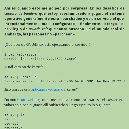
Ahí es cuando esto me golpeó por sorpresa.
En los desafíos de
captura de bandera
que estoy acostumbrado a jugar, el sistema
operativo generalmente está «parchado» y es un servicio el que,
intencionalmente mal configurado, finalmente otorga el
privilegio de
usuario raíz
que tanto buscaba.
En el mundo real sin
embargo, las personas no «parchean».
¿Qué tipo de GNU/Linux está ejecutando el servidor?
$ cat /etc/issue

CentOS Linux release 7.2.1511 (Core)
¿Cuál versión de
kernel
?
sh-4.2$ uname -a

linux webserver 3.10.0-327.el7.x86_64 #1 SMP Thu Nov 19 22:10
¡Eso parece una
anticuada versión del
kernel!
Encontré
un weblog
que me indica como probar si el
kernel
era
vulnerable con el guion allí publicado y luego ejecuto lo siguiente:
sh-4.2$ ls

ls

cowroot

cowroot.c
