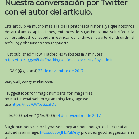
Nuestra conversación por Twitter
con el autor del artículo.
Este artículo va mucho más allá de la pintoresca historia, ya que nosotros
desarrollamos aplicaciones, entonces le sugerimos una solución a la
vulnerabilidad de subida irrestricta de archivos (aparte de difundir el
artículo) y obtuvimos esta respuesta:
I just published “How I Hacked 40 Websites in 7 minutes”
https://t.co/Hggax8txIu
#hacking
#infosec
#security
#sysadmin
— GAK (@gakonst)
23 de noviembre de 2017
Very well, congratutlations!?
I suggest look for "magic numbers" for image files,
no matter what web programming language we
use:
https://t.co/6WAeGzzBOs
— ks7000.net.ve ? (@ks7000)
24 de noviembre de 2017
Magic numbers can be bypassed, they are not enough to check that an
upload is an image.
https://t.co/jlHcYuMevy
provides good suggestions as
well.