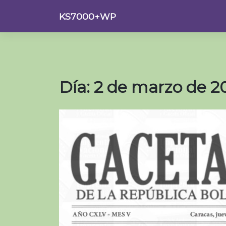
Saltar
KS7000+WP
al
contenido
Día:
2 de marzo de 2