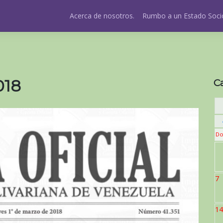
Acerca de nosotros.
Rumbo a un Estado Socio
018
C
Do
7
14