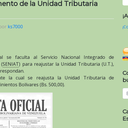
mento de la Unidad Tributaria
¡
por
ks7000
¡Co
l se faculta al Servicio Nacional Integrado de
 (
SENIAT
) para reajustar la Unidad Tributaria (U.T.),
orrespondan.
C
te la cual se reajusta la Unidad Tributaria de
b
inientos Bolívares (Bs. 500,00).
C
E