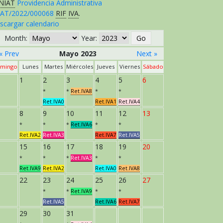
NIAT
Providencia Administrativa
AT/2022/000068
RIF
IVA
.
scargar calendario
Month:
Year:
« Prev
Mayo 2023
Next »
mingo
Lunes
Martes
Miércoles
Jueves
Viernes
Sábado
1
2
3
4
5
6
*
*
Ret.IVA8
*
*
Ret.IVA0
Ret.IVA1
Ret.IVA4
8
9
10
11
12
13
*
*
*
Ret.IVA6
*
*
Ret.IVA2
Ret.IVA3
Ret.IVA7
Ret.IVA5
15
16
17
18
19
20
*
*
*
Ret.IVA3
*
*
Ret.IVA9
Ret.IVA2
Ret.IVA0
Ret.IVA8
22
23
24
25
26
27
*
*
Ret.IVA9
*
*
Ret.IVA5
Ret.IVA6
Ret.IVA7
29
30
31