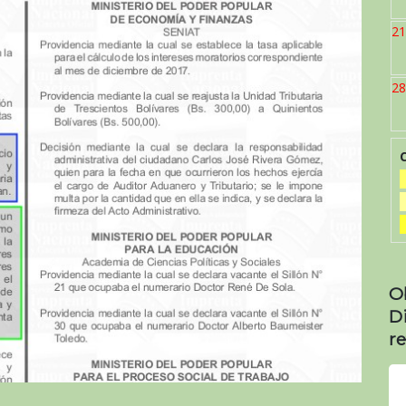
21
28
O
D
re