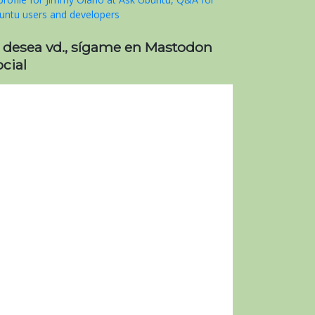
i desea vd., sígame en Mastodon
cial