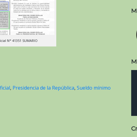
M
icial N° 41351 SUMARIO
M
icial
,
Presidencia de la República
,
Sueldo mínimo
C