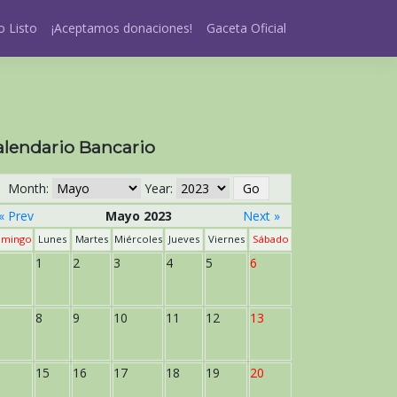
 Listo
¡Aceptamos donaciones!
Gaceta Oficial
alendario Bancario
Month:
Year:
« Prev
Mayo 2023
Next »
mingo
Lunes
Martes
Miércoles
Jueves
Viernes
Sábado
1
2
3
4
5
6
8
9
10
11
12
13
15
16
17
18
19
20