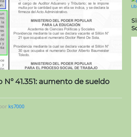
S
So
io N° 41.351: aumento de sueldo
por
ks7000