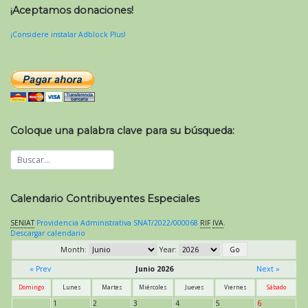
¡Aceptamos donaciones!
¡Considere instalar Adblock Plus!
Coloque una palabra clave para su búsqueda:
Calendario Contribuyentes Especiales
SENIAT
Providencia Administrativa SNAT/2022/000068
RIF
IVA
.
Descargar calendario
Month:
Year:
« Prev
Junio 2026
Next »
Domingo
Lunes
Martes
Miércoles
Jueves
Viernes
Sábado
1
2
3
4
5
6