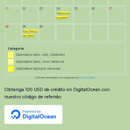
21
22
23
24
25
26
27
*
Batalla de
Carabobo
28
29
30
*
San Pedro y
San Pablo
Categoría
Calendario banc. edo. Carabobo
Calendario banc. mun. Valencia
Calendario bancario nacional
Calendar developed and supported by
Kieran O'Shea
Obtenga 100 USD de crédito en DigitalOcean con
nuestro código de referido: