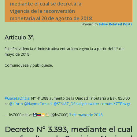
mediante el cual se decreta la
vigencia de la reconversión
monetaria al 20 de agosto de 2018
Powered by
Inline Related Posts
Artículo 3°.
Esta Providencia Administrativa entrará en vigencia a partir del 1° de
mayo de 2018.
Comuníquese y publíquese,
#GacetaOficial
N° 41.388 aumento de la Unidad Tributaria a BsF. 850,00
cc
@lubrio
@NaymaConsult
@SENIAT_Oficial
pic.twitter.com/mIXZTBhzgc
— ks7000.net.ve
(@ks7000)
3 de mayo de 2018
Decreto N° 3.393, mediante el cual