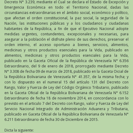
Decreto N° 3.239, mediante el Cual se declara el Estado de Excepción y
Emergencia Económica en todo el Territorio Nacional, dadas las
circunstancias extraordinarias en el ámbito social, económico y político,
que afectan el orden constitucional, la paz social, la seguridad de la
Nación, las instituciones públicas y a los ciudadanos y ciudadanas
habitantes de la República, a fin de que el Ejecutivo Nacional adopte
medidas urgentes, contundentes, excepcionales y necesarias, para
asegurar a la población el disfrute pleno de sus derechos, preservar el
orden interno, el acceso oportuno a bienes, servicios, alimentos,
medicinas y otros productos esenciales para la Vida, publicado en
alimentos, medicinas y otros productos esenciales para la Vida,
publicado en la Gaceta Oficial de la República de Venezuela N° 6.356
Extraordinario, del 9 de enero de 2018, prorrogado mediante Decreto
N° 3.308 de fecha 09 de marzo de 2018, publicado en la Gaceta Oicial de
la República Bolivariana de Venezuela N° 41.357, de la misma fecha; y
con lo dispuesto en el numeral 15 del artículo 131 del Decreto con
Rango, Valor y Fuerza de Ley del Código Orgánico Tributario, publicado
en la Gaceta Oﬁcial de la República Bolivariana de Venezuela N° 6.152
Extraordinario de fecha 18 de noviembre 2014, en concordancia con lo
previsto en el articulo 7 del Decreto con Rango, valor y Fuerza de Ley del
Servicio Nacional Integrado de Administración Aduanera y Tributaria,
publicado en Gaceta Oﬁcial de la República Bolivariana de Venezuela N°
6.211 Extraordinario de fecha 30 de Diciembre de 2015.
Dicta la siguiente: