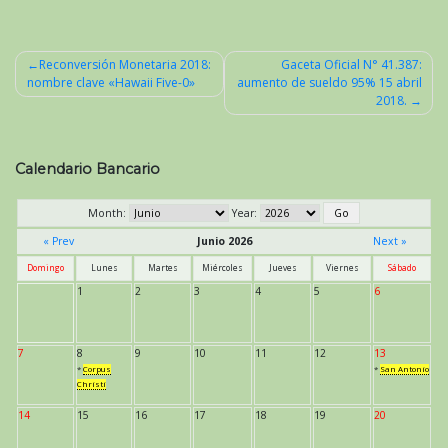
Reconversión Monetaria 2018:
Gaceta Oficial N° 41.387:
nombre clave «Hawaii Five-0»
aumento de sueldo 95% 15 abril
Navegación
2018.
de
entradas
Calendario Bancario
Month:
Year:
« Prev
Junio 2026
Next »
Domingo
Lunes
Martes
Miércoles
Jueves
Viernes
Sábado
1
2
3
4
5
6
7
8
9
10
11
12
13
*
Corpus
*
San Antonio
Christi
14
15
16
17
18
19
20