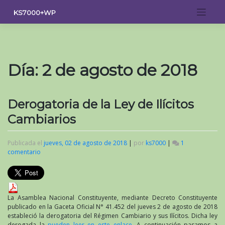
Saltar
KS7000+WP
al
contenido
Día:
2 de agosto de 2018
Derogatoria de la Ley de Ilícitos
Cambiarios
Publicada el
jueves, 02 de agosto de 2018
|
por
ks7000
|
1
comentario
en
Derogatoria
de
la
Ley
de
La Asamblea Nacional Constituyente, mediante Decreto Constituyente
Ilícitos
publicado en la Gaceta Oficial N° 41.452 del jueves 2 de agosto de 2018
Cambiarios
estableció la derogatoria del Régimen Cambiario y sus Ilícitos. Dicha ley
derogada la
pueden leer en este enlace
. A continuación pasamos a