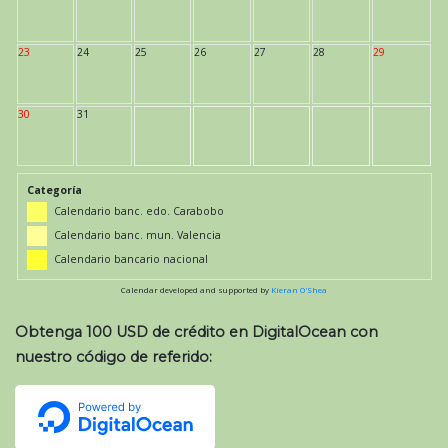
23
24
25
26
27
28
29
30
31
Categoría
Calendario banc. edo. Carabobo
Calendario banc. mun. Valencia
Calendario bancario nacional
Calendar developed and supported by
Kieran O'Shea
Obtenga 100 USD de crédito en DigitalOcean con
nuestro código de referido: