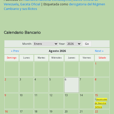
Venezuela
,
Gaceta Oficial
|
Etiquetada como
derogatoria del Régimen
Cambiario y sus Ilícitos
Calendario Bancario
Month:
Year:
« Prev
Agosto 2026
Next »
Domingo
Lunes
Martes
Miércoles
Jueves
Viernes
Sábado
1
2
3
4
5
6
7
8
9
10
11
12
13
14
15
*
Ascensión
de Nuestra
Señora
16
17
18
19
20
21
22