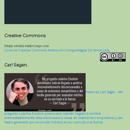
Creative Commons
Esta(s) obra(s) está(n) bajo una
Licencia Creative Commons Atribución-CompartirIgual 3.0 Venezuela
.
Carl Sagan.
Frases de Carl Sagan - Me
pregunto cuántos Einstein potenciales habrán llegado a sentirse
irremediablemente descorazonados a causa de exámenes competitivos y del
hastío generado por acumular méritos en su currículo a la fuerza.