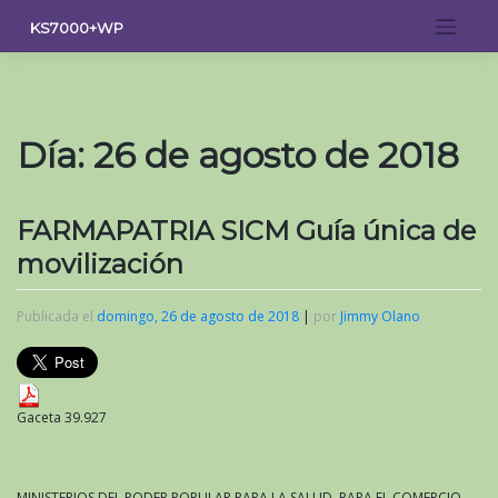
Saltar
KS7000+WP
al
contenido
Día:
26 de agosto de 2018
FARMAPATRIA SICM Guía única de
movilización
Publicada el
domingo, 26 de agosto de 2018
|
por
Jimmy Olano
Gaceta 39.927
MINISTERIOS DEL PODER POPULAR PARA LA SALUD, PARA EL COMERCIO,