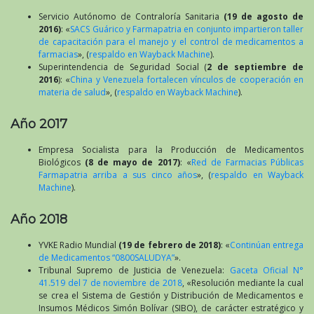
Servicio Autónomo de Contraloría Sanitaria
(19 de agosto de
2016)
: «
SACS Guárico y Farmapatria en conjunto impartieron taller
de capacitación para el manejo y el control de medicamentos a
farmacias
», (
respaldo en Wayback Machine
).
Superintendencia de Seguridad Social (
2 de septiembre de
2016
): «
China y Venezuela fortalecen vínculos de cooperación en
materia de salud
», (
respaldo en Wayback Machine
).
Año 2017
Empresa Socialista para la Producción de Medicamentos
Biológicos
(8 de mayo de 2017)
: «
Red de Farmacias Públicas
Farmapatria arriba a sus cinco años
», (
respaldo en Wayback
Machine
).
Año 2018
YVKE Radio Mundial
(19 de febrero de 2018)
: «
Continúan entrega
de Medicamentos “0800SALUDYA”
».
Tribunal Supremo de Justicia de Venezuela:
Gaceta Oficial N°
41.519 del 7 de noviembre de 2018
, «Resolución mediante la cual
se crea el Sistema de Gestión y Distribución de Medicamentos e
Insumos Médicos Simón Bolívar (SIBO), de carácter estratégico y