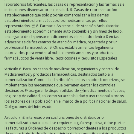
laboratorios fabricantes, las casas de representación y las farmacias e
instituciones dispensadoras de salud. 6. Casas de representación:
establecimientos que solo podrán comercializar a los demás
establecimientos farmacéuticos los medicamentos por ellos
representados. 8. Farmacia Asistencial de Atención Ambulatoria:
establecimiento económicamente auto sostenible y sin fines de lucro,
encargado de dispensar medicamentos e Instalado dentro 0 en tas
adyacencias de fos centros de atención ‘médica, regentada por un
profesional farmacéutico. 9. Otros: establecimientos legalmente
autorizados para vender al publico medicamentos y productos
farmacéuticos de venta libre. Restricciones y Requisitos Especiales
‘Articulo 6. Para los casos de movilización, seguimiento y control de
Medicamentos y productos farmacéuticas, destinados tanto a ‘a
comercialización Como a la distribución, en los estados fronterizos, se
implementan los mecanismos que permiten ejercer los controles
destinados @ asegurar le disponibilidad de ‘medicamentos eficaces,
seguros y de calidad, así como su accesibilidad y uso racional a todos
los sectores de la población en el marco de a política nacional de salud.
Obligaciones del Interesado
Articulo 7. £! interesado en sus funciones de distribuidor o
comercializado para la cual se requiere la guía respectiva, debe portar
las facturas u Órdenes de despacho ‘correspondientes a los productos
de que se trate, todo ello sin perjuicio de los requisitos exigidos en los