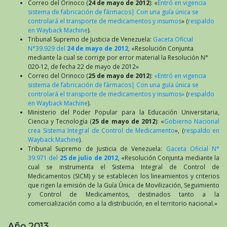
Correo del Orinoco (
24 de mayo de 2012
): «
Entró en vigencia
sistema de fabricación de fármacos| Con una guía única se
controlará el transporte de medicamentos y insumos
» (
respaldo
en Wayback Machine
).
Tribunal Supremo de Justicia de Venezuela:
Gaceta Oficial
N°39.929 del
24 de mayo de 2012
, «Resolución Conjunta
mediante la cual se corrige por error material la Resolución N°
020-12, de fecha 22 de mayo de 2012»
Correo del Orinoco (
25 de mayo de 2012
):
«Entró en vigencia
sistema de fabricación de fármacos| Con una guía única se
controlará el transporte de medicamentos y insumos»
(
respaldo
en Wayback Machine
).
Ministerio del Poder Popular para la Educación Universitaria,
Ciencia y Tecnología (
25 de mayo de 2012
): «
Gobierno Nacional
crea Sistema Integral de Control de Medicamento
», (
respaldo en
Wayback Machine
).
Tribunal Supremo de Justicia de Venezuela:
Gaceta Oficial N°
39.971 del
25 de julio de 2012
, «Resolución Conjunta mediante la
cual se instrumenta el Sistema Integral de Control de
Medicamentos (SICM) y se establecen los lineamientos y criterios
que rigen la emisión de la Guía Única de Movilización, Seguimiento
y Control de Medicamentos, destinados tanto a la
comercialización como a la distribución, en el territorio nacional.»
Año 2013