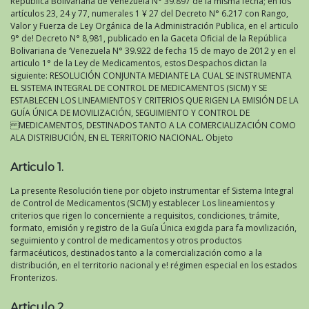
República Bolivariana de Venezuela N° 39.897 de la misma fecha; en los
artículos 23, 24 y 77, numerales 1 ¥ 27 del Decreto N° 6.217 con Rango,
Valor y Fuerza de Ley Orgánica de la Administración Publica, en el articulo
9° de! Decreto N° 8,981, publicado en la Gaceta Oficial de la República
Bolivariana de ‘Venezuela N° 39.922 de fecha 15 de mayo de 2012 y en el
articulo 1° de la Ley de Medicamentos, estos Despachos dictan la
siguiente: RESOLUCIÓN CONJUNTA MEDIANTE LA CUAL SE INSTRUMENTA
EL SISTEMA INTEGRAL DE CONTROL DE MEDICAMENTOS (SICM) Y SE
ESTABLECEN LOS LINEAMIENTOS Y CRITERIOS QUE RIGEN LA EMISIÓN DE LA
GUÍA ÚNICA DE MOVILIZACIÓN, SEGUIMIENTO Y CONTROL DE
MEDICAMENTOS, DESTINADOS TANTO A LA COMERCIALIZACIÓN COMO
ALA DISTRIBUCIÓN, EN EL TERRITORIO NACIONAL. Objeto
Articulo 1.
La presente Resolución tiene por objeto instrumentar ef Sistema Integral
de Control de Medicamentos (SICM) y establecer Los lineamientos y
criterios que rigen lo concerniente a requisitos, condiciones, trámite,
formato, emisión y registro de la Guía Única exigida para fa movilización,
seguimiento y control de medicamentos y otros productos
farmacéuticos, destinados tanto a la comercialización como a la
distribución, en el territorio nacional y e! régimen especial en los estados
Fronterizos.
Articulo 2.