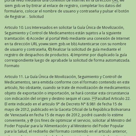
portal Web mediante una conexión de Internet en la dirección
URL
we
siem gob.ve by Entrar al enlace de registro, completar los datos del
formulario, colocar el nombre de usuano y contraseña y pulsar el botón
de Registrar. . Solicitud
Articulo 10. Los Interesados en solicitar la Guía Única de Movilización,
Seguimiento y Control de Medicamentos están sujetos a la siguiente
tramitación: 4) Acceder al portal Web mediante una conexión de Internet
en ta dirección URL yoww.siem gob.ve bb) Autenticarse con su nombre
de usuario y contraseña, ©) Realizar la solicitud de guía mediante el
registro de despachos de productos. 4) Imprimir por duplicado la guía
correspondiente luego de aprabade la solicitud de forma automatizada.
Formato
Articulo 11. La Guía Única de Movilización, Seguimiento y Control! de
Medicamentos, sera emitida conforme con el formato contenido en este
articulo, No obstante, cuando se trate de movilización de medicamentos
objeto de exportación o importación, se hará constar esta circunstancia
con indicación del origen y destino sequin el caso. Facultad Articulo 22.
El ente indicado en el articulo 9° de Decreto N° 8.981 de fecha 15 de
mayo de 2012, publicado en la Gaceta Oficial de la República Bolivariana
de ‘Venezuela en fecha 15 de mayo de 2012, podré cuando lo estime
conveniente, y @ {os fines de optimizar el servicio, solicitar al Ministro del
Poder Popular para la ‘Alimentación y al Ministerio del Poder Popular
para la Salud, el redisefio del formato contenido en el articulo anterior,