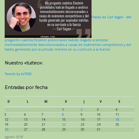
Frases de Carl Sagan - Me
pregunto cuántos Einstein potenciales habrán llegado a sentirse
irremediablemente descorazonados a causa de exámenes competitivos y del
hastío generado por acumular méritos en su currículo a la fuerza.
Nuestro «tuiteo»:
Tweets by ks7000
Entradas por fecha
D
L
M
X
J
V
S
1
2
3
4
5
6
7
8
9
10
11
12
13
14
15
16
17
18
19
20
21
22
23
24
25
26
27
28
29
30
31
agosto 2018