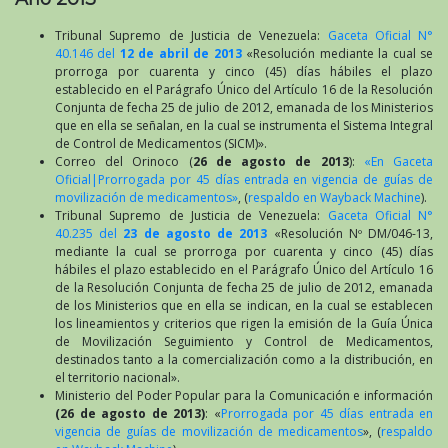
Tribunal Supremo de Justicia de Venezuela:
Gaceta Oficial N°
40.146 del
12 de abril de 2013
«Resolución mediante la cual se
prorroga por cuarenta y cinco (45) días hábiles el plazo
establecido en el Parágrafo Único del Artículo 16 de la Resolución
Conjunta de fecha 25 de julio de 2012, emanada de los Ministerios
que en ella se señalan, en la cual se instrumenta el Sistema Integral
de Control de Medicamentos (SICM)».
Correo del Orinoco (
26 de agosto de 2013
):
«En Gaceta
Oficial|Prorrogada por 45 días entrada en vigencia de guías de
movilización de medicamentos»
, (
respaldo en Wayback Machine
).
Tribunal Supremo de Justicia de Venezuela:
Gaceta Oficial N°
40.235 del
23 de agosto de 2013
«Resolución Nº DM/046-13,
mediante la cual se prorroga por cuarenta y cinco (45) días
hábiles el plazo establecido en el Parágrafo Único del Artículo 16
de la Resolución Conjunta de fecha 25 de julio de 2012, emanada
de los Ministerios que en ella se indican, en la cual se establecen
los lineamientos y criterios que rigen la emisión de la Guía Única
de Movilización Seguimiento y Control de Medicamentos,
destinados tanto a la comercialización como a la distribución, en
el territorio nacional».
Ministerio del Poder Popular para la Comunicación e información
(26 de agosto de 2013)
: «
Prorrogada por 45 días entrada en
vigencia de guías de movilización de medicamentos
», (
respaldo