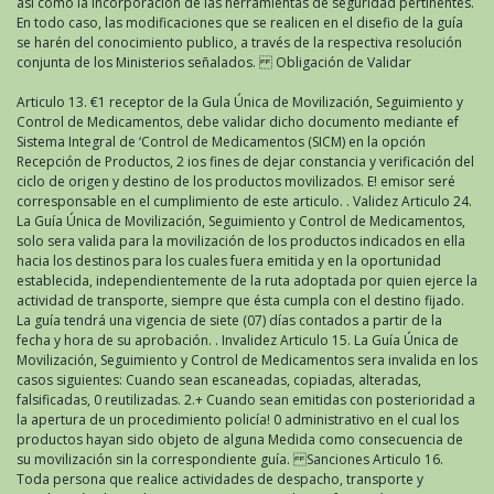
así como la incorporación de las herramientas de seguridad pertinentes.
En todo caso, las modificaciones que se realicen en el disefio de la guía
se harén del conocimiento publico, a través de la respectiva resolución
conjunta de los Ministerios señalados. Obligación de Validar
Articulo 13. €1 receptor de la Gula Única de Movilización, Seguimiento y
Control de Medicamentos, debe validar dicho documento mediante ef
Sistema Integral de ‘Control de Medicamentos (SICM) en la opción
Recepción de Productos, 2 ios fines de dejar constancia y verificación del
ciclo de origen y destino de los productos movilizados. E! emisor seré
corresponsable en el cumplimiento de este articulo. . Validez Articulo 24.
La Guía Única de Movilización, Seguimiento y Control de Medicamentos,
solo sera valida para la movilización de los productos indicados en ella
hacia los destinos para los cuales fuera emitida y en la oportunidad
establecida, independientemente de la ruta adoptada por quien ejerce la
actividad de transporte, siempre que ésta cumpla con el destino fijado.
La guía tendrá una vigencia de siete (07) días contados a partir de la
fecha y hora de su aprobación. . Invalidez Articulo 15. La Guía Única de
Movilización, Seguimiento y Control de Medicamentos sera invalida en los
casos siguientes: Cuando sean escaneadas, copiadas, alteradas,
falsificadas, 0 reutilizadas. 2.+ Cuando sean emitidas con posterioridad a
la apertura de un procedimiento policía! 0 administrativo en el cual los
productos hayan sido objeto de alguna Medida como consecuencia de
su movilización sin la correspondiente guía. Sanciones Articulo 16.
Toda persona que realice actividades de despacho, transporte y