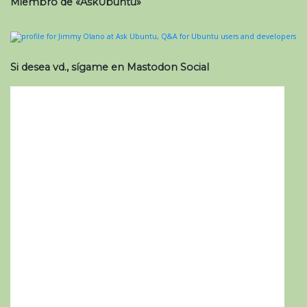
Miembro de «AskUbuntu»
Si desea vd., sígame en Mastodon Social