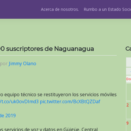
Acerca de nosotros.
Rumbo a un Estado Socio
000 suscriptores de Naguanagua
C
por
Jimmy Olano
Do
o equipo técnico se restituyeron los servicios móviles
//t.co/uk0ovDImd3
pic.twitter.com/BcXBtQZDaf
2
de 2019
9
s servicios de voz y datos en Güigüe, Central