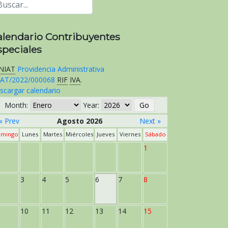
alendario Contribuyentes
speciales
NIAT
Providencia Administrativa
AT/2022/000068
RIF
IVA
.
scargar calendario
Month:
Year:
« Prev
Agosto 2026
Next »
mingo
Lunes
Martes
Miércoles
Jueves
Viernes
Sábado
1
3
4
5
6
7
8
10
11
12
13
14
15