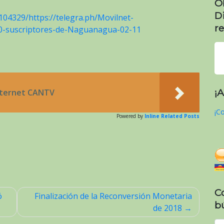
O
D
04329/https://telegra.ph/Movilnet-
re
-suscriptores-de-Naguanagua-02-11
¡
nternet CANTV
¡Co
Powered by
Inline Related Posts
C
ó
Finalización de la Reconversión Monetaria
b
de 2018