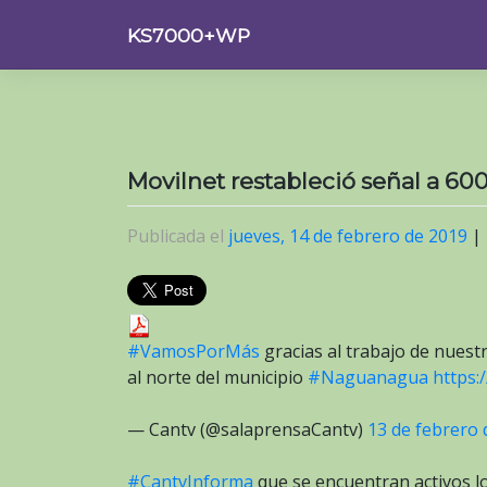
Saltar
KS7000+WP
al
contenido
Movilnet restableció señal a 6
Publicada el
jueves, 14 de febrero de 2019
|
#VamosPorMás
gracias al trabajo de nuestr
al norte del municipio
#Naguanagua
https:
— Cantv (@salaprensaCantv)
13 de febrero 
#CantvInforma
que se encuentran activos lo