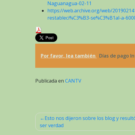
Naguanagua-02-11
https://web.archive.org/web/201902141
restableci%C3%B3-se%C3%B1al-a-6000
Por favor, lea también
Días de pago I
Publicada en
CANTV
Esto nos dijeron sobre los blog y result
Navegación
ser verdad
de