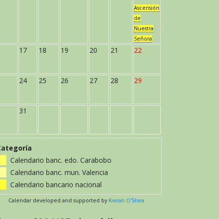
Ascensión
de
Nuestra
Señora
17
18
19
20
21
22
24
25
26
27
28
29
31
Categoría
Calendario banc. edo. Carabobo
Calendario banc. mun. Valencia
Calendario bancario nacional
Calendar developed and supported by
Kieran O'Shea