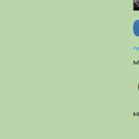
Pyt
M
M