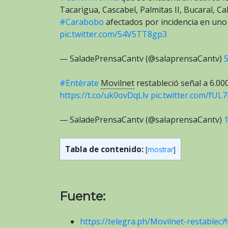
Tacarigua, Cascabel, Palmitas II, Bucaral, C
#Carabobo
afectados por incidencia en uno
pic.twitter.com/54V5TT8gp3
— SaladePrensaCantv (@salaprensaCantv)
5
#Entérate
Movilnet
restableció señal a 6.00
https://t.co/uk0ovDqLlv
pic.twitter.com/fUL
— SaladePrensaCantv (@salaprensaCantv)
1
Tabla de contenido:
[
mostrar
]
Fuente:
https://telegra.ph/Movilnet-restable