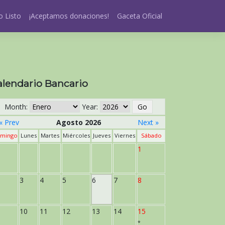
 Listo
¡Aceptamos donaciones!
Gaceta Oficial
alendario Bancario
Month:
Year:
« Prev
Agosto 2026
Next »
mingo
Lunes
Martes
Miércoles
Jueves
Viernes
Sábado
1
3
4
5
6
7
8
10
11
12
13
14
15
*