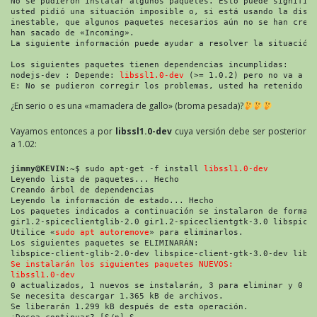
No se pudieron instalar algunos paquetes. Esto puede signific
usted pidió una situación imposible o, si está usando la dist
inestable, que algunos paquetes necesarios aún no se han crea
han sacado de «Incoming».
La siguiente información puede ayudar a resolver la situación
Los siguientes paquetes tienen dependencias incumplidas:
nodejs-dev : Depende: 
libssl1.0-dev
 (>= 1.0.2) pero no va a i
E: No se pudieron corregir los problemas, usted ha retenido p
¿En serio o es una «mamadera de gallo» (broma pesada)?
Vayamos entonces a por
libssl1.0-dev
cuya versión debe ser posterior
a 1.02:
jimmy@KEVIN
:~$ sudo apt-get -f install 
libssl1.0-dev
Leyendo lista de paquetes... Hecho
Creando árbol de dependencias 
Leyendo la información de estado... Hecho
Los paquetes indicados a continuación se instalaron de forma 
gir1.2-spiceclientglib-2.0 gir1.2-spiceclientgtk-3.0 libspice
Utilice «
sudo apt autoremove
» para eliminarlos.
Los siguientes paquetes se ELIMINARÁN:
libspice-client-glib-2.0-dev libspice-client-gtk-3.0-dev libs
Se instalarán los siguientes paquetes NUEVOS:
libssl1.0-dev
0 actualizados, 1 nuevos se instalarán, 3 para eliminar y 0 n
Se necesita descargar 1.365 kB de archivos.
Se liberarán 1.299 kB después de esta operación.