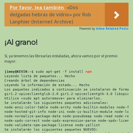
Por favor, lea también
«Dos
delgadas hebras de vidrio» por Rob
Lanphier (Internet Archive)
Powered by
Inline Related Posts
¡Al grano!
Sí, ya tenemos las librearías instaladas, ahora vamos por el premio
mayor:
jimmy@KEVIN
:~$ sudo apt-get -f install 
npm
Leyendo lista de paquetes... Hecho
Creando árbol de dependencias 
Leyendo la información de estado... Hecho
Los paquetes indicados a continuación se instalaron de forma 
gir1.2-spiceclientglib-2.0 gir1.2-spiceclientgtk-3.0 libspice
Utilice «sudo apt autoremove» para eliminarlos.
Se instalarán los siguientes paquetes adicionales:
node-ansi-color-table node-archy node-builtin-modules node-fs
node-hosted-git-info node-ini node-is-builtin-module node-loc
node-normalize-package-data node-pseudomap node-read node-rea
node-spdx-correct node-spdx-expression-parse node-spdx-licens
node-validate-npm-package-license node-yallist
Se instalarán los siguientes paquetes NUEVOS: