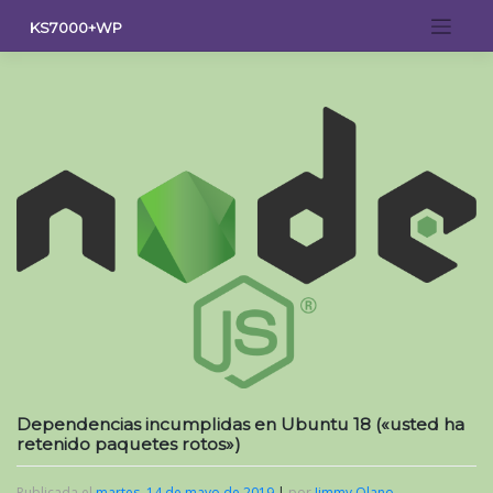
Saltar
KS7000+WP
al
contenido
Dependencias incumplidas en Ubuntu 18 («usted ha
retenido paquetes rotos»)
Publicada el
martes, 14 de mayo de 2019
|
por
Jimmy Olano