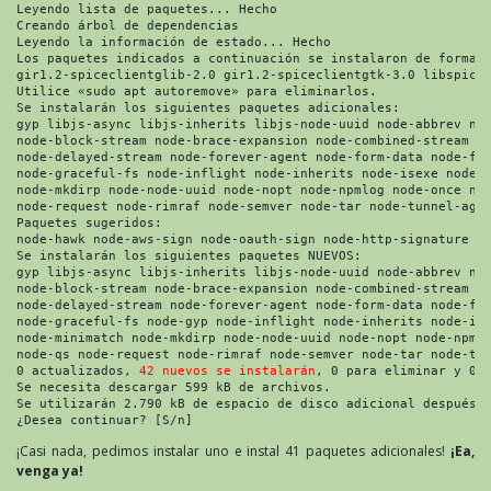
Leyendo lista de paquetes... Hecho
Creando árbol de dependencias 
Leyendo la información de estado... Hecho
Los paquetes indicados a continuación se instalaron de forma 
gir1.2-spiceclientglib-2.0 gir1.2-spiceclientgtk-3.0 libspice
Utilice «sudo apt autoremove» para eliminarlos.
Se instalarán los siguientes paquetes adicionales:
gyp libjs-async libjs-inherits libjs-node-uuid node-abbrev no
node-block-stream node-brace-expansion node-combined-stream n
node-delayed-stream node-forever-agent node-form-data node-fs
node-graceful-fs node-inflight node-inherits node-isexe node-
node-mkdirp node-node-uuid node-nopt node-npmlog node-once no
node-request node-rimraf node-semver node-tar node-tunnel-age
Paquetes sugeridos:
node-hawk node-aws-sign node-oauth-sign node-http-signature
Se instalarán los siguientes paquetes NUEVOS:
gyp libjs-async libjs-inherits libjs-node-uuid node-abbrev no
node-block-stream node-brace-expansion node-combined-stream n
node-delayed-stream node-forever-agent node-form-data node-fs
node-graceful-fs node-gyp node-inflight node-inherits node-is
node-minimatch node-mkdirp node-node-uuid node-nopt node-npml
node-qs node-request node-rimraf node-semver node-tar node-tu
0 actualizados, 
42 nuevos se instalarán
, 0 para eliminar y 0 
Se necesita descargar 599 kB de archivos.
Se utilizarán 2.790 kB de espacio de disco adicional después 
¿Desea continuar? [S/n] 
¡Casi nada, pedimos instalar uno e instal 41 paquetes adicionales!
¡Ea,
venga ya!