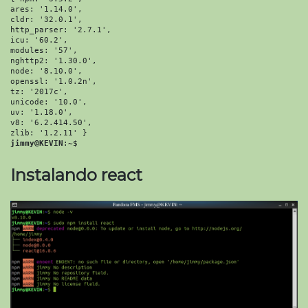
ares: '1.14.0',
cldr: '32.0.1',
http_parser: '2.7.1',
icu: '60.2',
modules: '57',
nghttp2: '1.30.0',
node: '8.10.0',
openssl: '1.0.2n',
tz: '2017c',
unicode: '10.0',
uv: '1.18.0',
v8: '6.2.414.50',
zlib: '1.2.11' }
jimmy@KEVIN
:~$ 
Instalando react