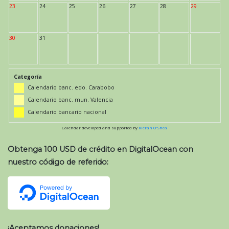
23
24
25
26
27
28
29
30
31
Categoría
Calendario banc. edo. Carabobo
Calendario banc. mun. Valencia
Calendario bancario nacional
Calendar developed and supported by
Kieran O'Shea
Obtenga 100 USD de crédito en DigitalOcean con
nuestro código de referido:
¡Aceptamos donaciones!