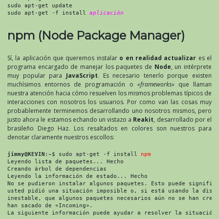
sudo apt-get update
sudo apt-get -f install 
aplicación
npm (
Node Package Manager
)
Sí, la aplicación que queremos instalar
o en realidad actualizar
es el
programa encargado de manejar los paquetes de
Node
, un intérprete
muy popular para
JavaScript
. Es necesario tenerlo porque existen
muchísimos entornos de programación o
«frameworks»
que llaman
nuestra atención hacia cómo resuelven los mismos problemas típicos de
interacciones con nosotros los usuarios. Por como van las cosas muy
probablemente terminemos desarrollando uno nosotros mismos, pero
justo ahora le estamos echando un vistazo a
Reakit
, desarrollado por el
brasileño Diego Haz. Los resaltados en colores son nuestros para
denotar claramente nuestros escollos:
jimmy@KEVIN
:~$ sudo apt-get -f install 
npm
Leyendo lista de paquetes... Hecho
Creando árbol de dependencias 
Leyendo la información de estado... Hecho
No se pudieron instalar algunos paquetes. Esto puede signific
usted pidió una situación imposible o, si está usando la dist
inestable, que algunos paquetes necesarios aún no se han crea
han sacado de «Incoming».
La siguiente información puede ayudar a resolver la situación