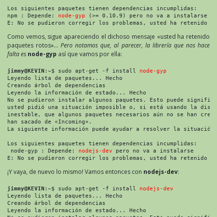
Los siguientes paquetes tienen dependencias incumplidas:
npm : Depende: 
node-gyp
 (>= 0.10.9) pero no va a instalarse
E: No se pudieron corregir los problemas, usted ha retenido p
Como vemos, sigue apareciendo el dichoso mensaje «usted ha retenido
paquetes rotos»…
Pero notamos que, al parecer, la librería que nos hace
falta es
node-gyp
así que vamos por ella:
jimmy@KEVIN
:~$ sudo apt-get -f install 
node-gyp
Leyendo lista de paquetes... Hecho
Creando árbol de dependencias       
Leyendo la información de estado... Hecho
No se pudieron instalar algunos paquetes. Esto puede signific
usted pidió una situación imposible o, si está usando la dist
inestable, que algunos paquetes necesarios aún no se han crea
han sacado de «Incoming».
La siguiente información puede ayudar a resolver la situación
Los siguientes paquetes tienen dependencias incumplidas:
 node-gyp : Depende: 
nodejs-dev
 pero no va a instalarse
E: No se pudieron corregir los problemas, usted ha retenido p
¡Y vaya, de nuevo lo mismo! Vamos entonces con
nodejs-dev
:
jimmy@KEVIN
:~$ sudo apt-get -f install 
nodejs-dev
Leyendo lista de paquetes... Hecho
Creando árbol de dependencias 
Leyendo la información de estado... Hecho