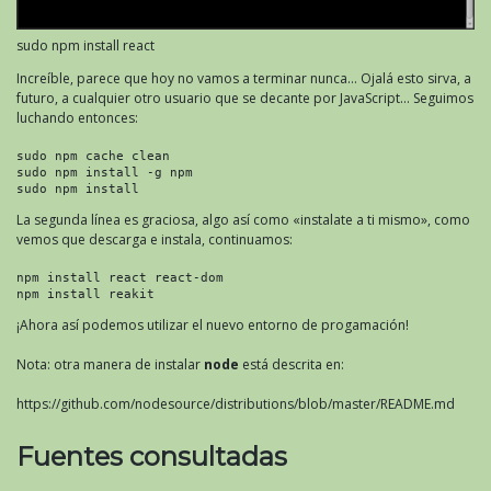
sudo npm install react
Increíble, parece que hoy no vamos a terminar nunca… Ojalá esto sirva, a
futuro, a cualquier otro usuario que se decante por JavaScript… Seguimos
luchando entonces:
sudo npm cache clean
sudo npm install -g npm
sudo npm install
La segunda línea es graciosa, algo así como «instalate a ti mismo», como
vemos que descarga e instala, continuamos:
npm install react react-dom
npm install reakit
¡Ahora así podemos utilizar el nuevo entorno de progamación!
Nota: otra manera de instalar
node
está descrita en:
https://github.com/nodesource/distributions/blob/master/README.md
Fuentes consultadas