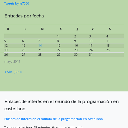
Tweets by ks7000
Entradas por fecha
D
L
M
X
J
V
S
1
2
3
4
5
6
7
8
9
10
11
12
13
14
15
16
17
18
19
20
21
22
23
24
25
26
27
28
29
30
31
mayo 2019
« Abr
Jun »
Enlaces de interés en el mundo de la programación en
castellano.
Enlaces de interés en el mundo de la programación en castellano.
Tiempo de lectura: 18 minutes, 6 seconds(estimado).