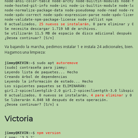
node-ansi-color-table node-archy node-builtin-modules node-fs
node-hosted-git-info node-ini node-is-builtin-module node-loc
node-normalize-package-data node-pseudomap node-read node-rea
node-spdx-correct node-spdx-expression-parse node-spdx-licens
node-validate-npm-package-license node-yallist npm
0 actualizados, 
25 nuevos se instalarán
, 0 para eliminar y 0 
Se necesita descargar 1.719 kB de archivos.
Se utilizarán 11,5 MB de espacio de disco adicional después d
¿Desea continuar? [S/n] 
Va bajando la marcha, pedimos instalar 1 e instala 24 adicionales, bien.
Hagamos una limpieza:
jimmy@KEVIN
:~$ sudo apt 
autoremove
[sudo] contraseña para jimmy: 
Leyendo lista de paquetes... Hecho
Creando árbol de dependencias 
Leyendo la información de estado... Hecho
Los siguientes paquetes se ELIMINARÁN:
gir1.2-spiceclientglib-2.0 gir1.2-spiceclientgtk-3.0 libspice
0 actualizados, 0 nuevos se instalarán, 
4 para eliminar
 y 0 n
Se liberarán 4.848 kB después de esta operación.
¿Desea continuar? [S/n] s
Victoria
jimmy@KEVIN
:~$ 
npm version
{ npm: '3.5.2',