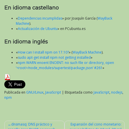
En idioma castellano
«
Dependencias incumplidas
» por Joaquín García (
WayBack
Machine
).
«
Actualización de Ubuntu
» en PCubuntu.es
En idioma inglés
«
How can I install npm on 17.10?
» (
WayBack Machine
).
«
sudo apt-get install npm not getting installed
»
«
npm WARN enoent ENOENT: no such file or directory, open
‘<root>/node_modules/supertest/package.json’ #261
»
Publicada en
GNU/Linux
,
JavaScript
|
Etiquetada como
JavaScript
,
nodejs
,
npm
dnsmasq: DNS práctico y
Expansión del cono monetario: