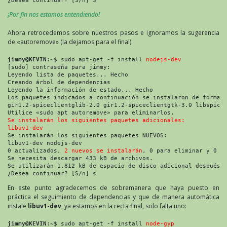
¿Desea continuar? [S/n] S
¡Por fin nos estamos entendiendo!
Ahora retrocedemos sobre nuestros pasos e ignoramos la sugerencia
de «autoremove» (la dejamos para el final):
jimmy@KEVIN
:~$ sudo apt-get -f install 
nodejs-dev
[sudo] contraseña para jimmy: 
Leyendo lista de paquetes... Hecho
Creando árbol de dependencias 
Leyendo la información de estado... Hecho
Los paquetes indicados a continuación se instalaron de forma 
gir1.2-spiceclientglib-2.0 gir1.2-spiceclientgtk-3.0 libspice
Utilice «sudo apt autoremove» para eliminarlos.
Se instalarán los siguientes paquetes adicionales:
libuv1-dev
Se instalarán los siguientes paquetes NUEVOS:
libuv1-dev nodejs-dev
0 actualizados, 
2 nuevos se instalarán
, 0 para eliminar y 0 n
Se necesita descargar 433 kB de archivos.
Se utilizarán 1.812 kB de espacio de disco adicional después 
¿Desea continuar? [S/n] s
En este punto agradecemos de sobremanera que haya puesto en
práctica el seguimiento de dependencias y que de manera automática
instale
libuv1-dev
, ya estamos en la recta final, solo falta uno:
jimmy@KEVIN
:~$ sudo apt-get -f install 
node-gyp