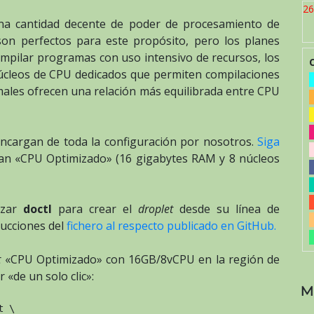
26
a cantidad decente de poder de procesamiento de
on perfectos para este propósito, pero los planes
ompilar programas con uso intensivo de recursos, los
cleos de CPU dedicados que permiten compilaciones
males ofrecen una relación más equilibrada entre CPU
ncargan de toda la configuración por nosotros.
Siga
an «CPU Optimizado» (16 gigabytes RAM y 8 núcleos
izar
doctl
para crear el
droplet
desde su línea de
rucciones del
fichero al respecto publicado en GitHub.
t
«CPU Optimizado» con 16GB/8vCPU en la región de
«de un solo clic»:
M
t
 \