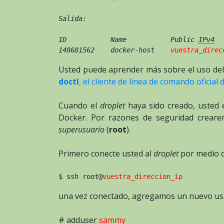
Salida:
ID           Name           Public 
IPv4
  
148681562    docker-host    
vuestra_direc
Usted puede aprender más sobre el uso d
doctl
, el cliente de línea de comando oficial
Cuando el
droplet
haya sido creado, usted 
Docker. Por razones de seguridad creare
superusuario
(
root
).
Primero conecte usted al
droplet
por medio 
$ ssh root@
vuestra_direccion_ip
una vez conectado, agregamos un nuevo us
# adduser
sammy