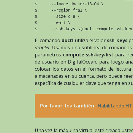
$      --image docker-18-04 \
$      --region fra1 \
$      --size c-8 \
$      --wait \
$      --ssh-keys $(doctl compute ssh-key
El comando
doctl
utiliza el valor
ssh-keys
pa
droplet
. Usamos una sublínea de comandos 
parámetros
compute ssh-key-list
para rec
de usuario en DigitalOcean, para luego an
colocar los datos en el formato de lectura
almacenadas en su cuenta, pero puede reemp
específica de cualquier clave que tenga en s
Por favor, lea también
Habilitando H
Una vez la máquina virtual esté creada uste