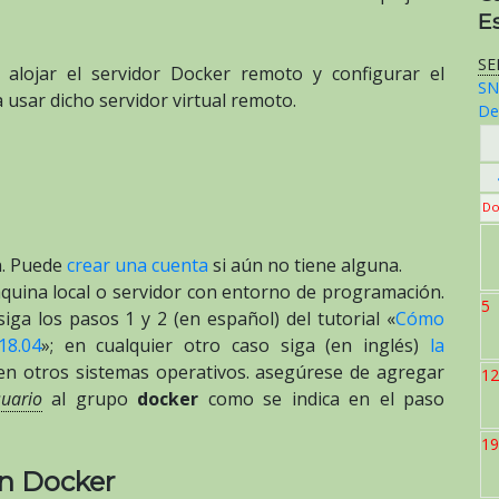
E
SE
alojar el servidor Docker remoto y configurar el
SN
 usar dicho servidor virtual remoto.
De
Do
n. Puede
crear una cuenta
si aún no tiene alguna.
quina local o servidor con entorno de programación.
5
iga los pasos 1 y 2 (en español) del tutorial «
Cómo
18.04
»; en cualquier otro caso siga (en inglés)
la
 en otros sistemas operativos. asegúrese de agregar
12
uario
al grupo
docker
como se indica en el paso
19
ón Docker