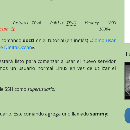
      Private IPv4    Public 
IPv6
    Memory    VCPUs    
cion_ip
el comando
doctl
en el tutorial (en inglés) «
Cómo usar
 de DigitalOcean
».
T
estará listo para comenzar a usar el nuevo servidor
mos un usuario normal Linux en vez de utilizar el
de SSH como
superusuario:
uario. Este comando agrega uno llamado
sammy
: