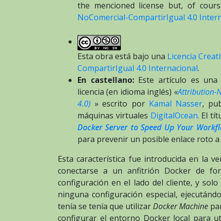
the mencioned license but, of course
NoComercial-CompartirIgual 4.0 Intern
Esta obra está bajo una
Licencia Crea
CompartirIgual 4.0 Internacional
.
En castellano:
Este artículo es una 
licencia (en idioma inglés)
«
Attribution-
4.0)
»
escrito por
Kamal Nasser
, pu
máquinas virtuales
DigitalOcean.
El tít
Docker Server to Speed Up Your Workf
para prevenir un posible enlace roto a
Esta característica fue introducida en la 
conectarse a un anfitrión Docker de f
configuración en el lado del cliente, y sol
ninguna configuración especial, ejecután
tenía se tenía que utilizar
Docker Machine
par
configurar el entorno Docker local para ut