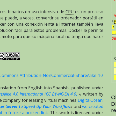
eros binarios en uso intensivo de
CPU
es un proceso
19
 puede, a veces, convertir su ordenador portátil en
*
P
ker con una conexión lenta a Internet también lleva
la
ución fácil para estos problemas. Docker le permite
In
remoto para que su máquina local no tenga que hacer
26
 Commons Attribution-NonCommercial-ShareAlike 4.0
translation from English into Spanish, published under
Alike 4.0 International (CC BY-NC-SA 4.0)
»,
written by
O
he company for leasing virtual machines
DigitalOcean.
D
er Server to Speed Up Your Workflow
» and
we created
re
 in future a broken link
. This work is licensed under