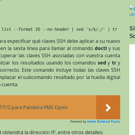
S
 list --format ID --no-header | sed 's/$/,/' | tr -d '\n
So
ra especificar qué claves SSH debe aplicar a su nuevo
en la sexta línea para llamar al comando
doctl
y sus
uperar las claves SSH asociadas con vuestra cuenta
alizar los resultados usando los comandos
sed
y
tr
y
 correcto. Este comando incluye todas las claves SSH
lazar el subcomando resaltado por la huella digital
u cuenta.
TTP/2 para Pandora FMS Open
Powered by
Inline Related Posts
d obtendrá la dirección
IP
, entre otros detalles: