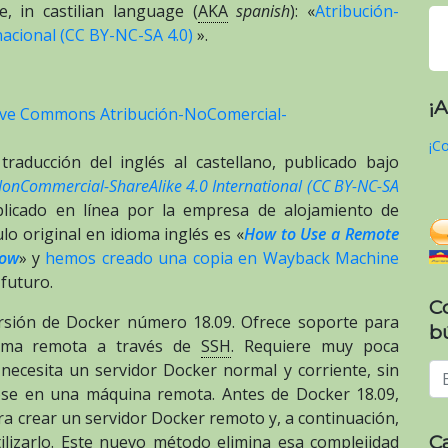
, in castilian language (
AKA
spanish
): «
Atribución-
acional (CC BY-NC-SA 4.0)
».
¡
tive Commons Atribución-NoComercial-
¡Co
traducción del inglés al castellano, publicado bajo
NonCommercial-ShareAlike 4.0 International (CC BY-NC-SA
blicado en línea por la empresa de alojamiento de
ulo original en idioma inglés es «
How to Use a Remote
low
» y
hemos creado una copia en Wayback Machine
 futuro.
C
versión de Docker número 18.09. Ofrece soporte para
b
orma remota a través de
SSH
. Requiere muy poca
o necesita un servidor Docker normal y corriente, sin
dose en una máquina remota. Antes de Docker 18.09,
a crear un servidor Docker remoto y, a continuación,
C
ilizarlo. Este nuevo método elimina esa complejidad