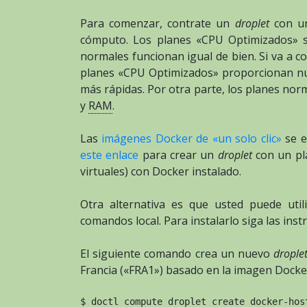
Para comenzar, contrate un
droplet
con un
cómputo. Los planes «CPU Optimizados» s
normales funcionan igual de bien. Si va a c
planes «CPU Optimizados» proporcionan nú
más rápidas. Por otra parte, los planes nor
y
RAM
.
Las
imágenes Docker de «un solo clic»
se e
este enlace
para crear un
droplet
con un pl
virtuales) con Docker instalado.
Otra alternativa es que usted puede util
comandos local. Para instalarlo siga las inst
El siguiente comando crea un nuevo
drople
Francia («FRA1») basado en la imagen Docker 
$ doctl compute droplet create docker-
hos