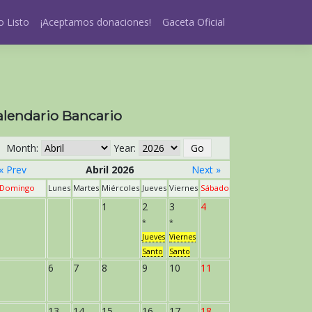
 Listo
¡Aceptamos donaciones!
Gaceta Oficial
alendario Bancario
Month:
Year:
« Prev
Abril 2026
Next »
Domingo
Lunes
Martes
Miércoles
Jueves
Viernes
Sábado
1
2
3
4
*
*
Jueves
Viernes
Santo
Santo
6
7
8
9
10
11
13
14
15
16
17
18