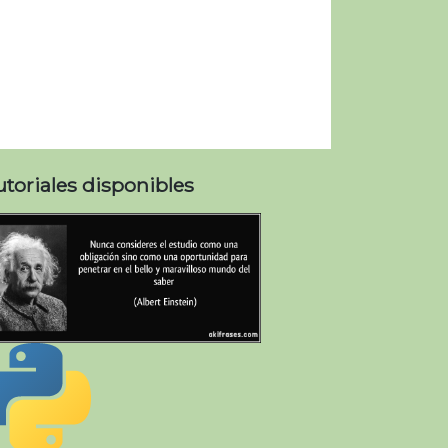
Disk    Region    Image                                 S
utoriales disponibles