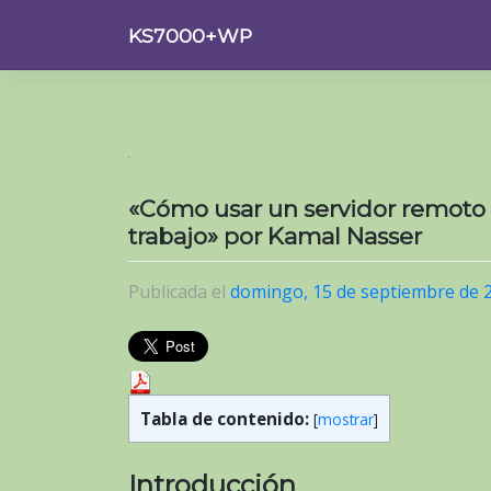
Saltar
KS7000+WP
al
contenido
«Cómo usar un servidor remoto D
trabajo» por Kamal Nasser
Publicada el
domingo, 15 de septiembre de 
Tabla de contenido:
[
mostrar
]
Introducción