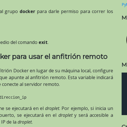
Pyt
 al grupo
docker
para darle permiso para correr los
M
 medio del comando
exit
.
r para usar el anfitrión remoto
M
fitrión Docker en lugar de su máquina local, configure
ue apunte al anfitrión remoto. Esta variable indicará
e conecte al servidor remoto.
direccion_ip
e se ejecutará en el
droplet
. Por ejemplo, si inicia un
uerto, se ejecutará en el
droplet
y será accesible a
 IP de la
droplet
.
C