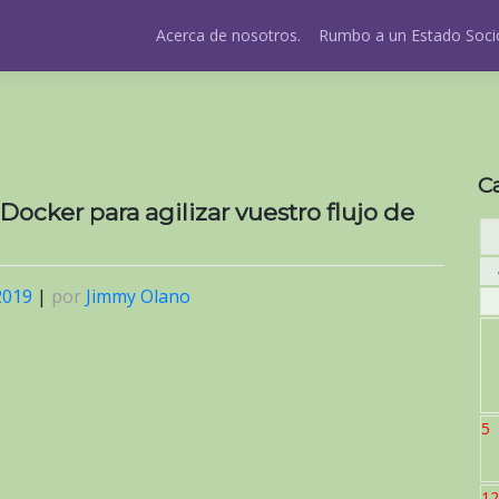
Acerca de nosotros.
Rumbo a un Estado Socio
C
ocker para agilizar vuestro flujo de
2019
|
por
Jimmy Olano
5
12