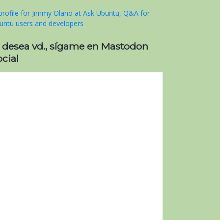
i desea vd., sígame en Mastodon
' | sed 's/,$//')
cial